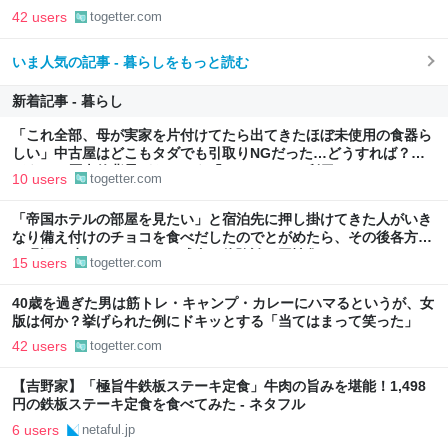
42 users
togetter.com
いま人気の記事 - 暮らしをもっと読む
新着記事 - 暮らし
「これ全部、母が実家を片付けてたら出てきたほぼ未使用の食器ら
しい」中古屋はどこもタダでも引取りNGだった…どうすれば？→
どうやら歴史的背景がありそう「ジモティーを利用しては？」
10 users
togetter.com
「帝国ホテルの部屋を見たい」と宿泊先に押し掛けてきた人がいき
なり備え付けのチョコを食べだしたのでとがめたら、その後各方面
に呪詛を吐かれまくった→残念な体験談に同情集まる
15 users
togetter.com
40歳を過ぎた男は筋トレ・キャンプ・カレーにハマるというが、女
版は何か？挙げられた例にドキッとする「当てはまって笑った」
42 users
togetter.com
【吉野家】「極旨牛鉄板ステーキ定食」牛肉の旨みを堪能！1,498
円の鉄板ステーキ定食を食べてみた - ネタフル
6 users
netaful.jp