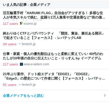
いま人気の記事 - 企業メディア
旧五輪選手村「HARUMI FLAG」自治会がアツすぎる！ 多様な住
人が本気スキルで挑む、盆踊り2万人集客や交通改善など“街の価値
向上”戦略 東京・中央区
117 users
suumo.jp
終わりゆくCTFとバグバウンティ 「競技、賞金、責任ある開示」
で起きていること【フォーカス】 - レバテックLAB
34 users
levtech.jp
仕事・家庭・個人の優先順位はもっと柔軟に変えていい 40代のわ
たしが10年後の自分に伝えたいこと - りっすん by イーアイデム
117 users
www.e-aidem.com
21年ぶり新作、ドット絵エディタ「EDGE1」「EDGE2」
「Edge3」の歴史について作者に聞く【フォーカス】 - レバテック
LAB
91 users
levtech.jp
企業メディアをもっと読む