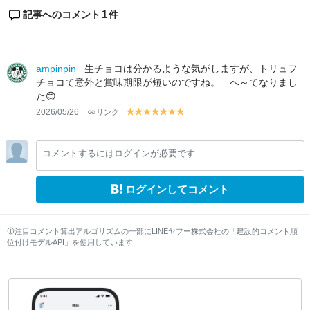
1
記事へのコメント
件
ampinpin
生チョコは分かるような気がしますが、トリュフ
チョコて意外と賞味期限が短いのですね。 へ～てなりまし
た😊
2026/05/26
リンク
y
y
y
y
y
y
y
el
el
el
el
el
el
el
lo
lo
lo
lo
lo
lo
lo
コメントするにはログインが必要です
w
w
w
w
w
w
w
ログインしてコメント
注目コメント算出アルゴリズムの一部にLINEヤフー株式会社の「建設的コメント順
位付けモデルAPI」を使用しています