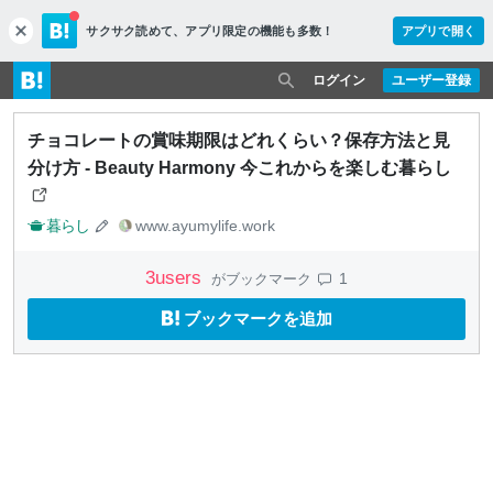
サクサク読めて、
アプリ限定の機能も多数！
アプリで開く
c
l
o
ログイン
ユーザー登録
s
e
チョコレートの賞味期限はどれくらい？保存方法と見
分け方 - Beauty Harmony 今これからを楽しむ暮らし
暮らし
www.ayumylife.work
3
users
1
がブックマーク
ブックマークを追加