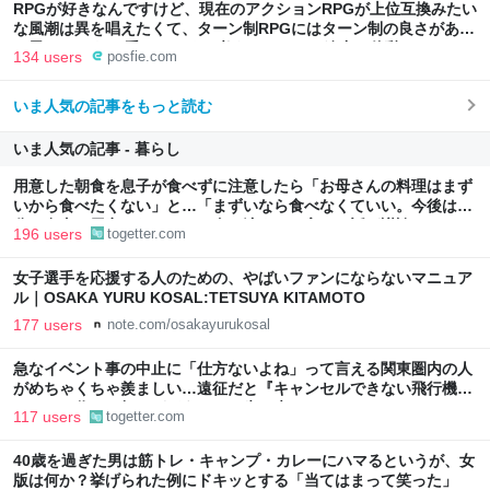
RPGが好きなんですけど、現在のアクションRPGが上位互換みたい
な風潮は異を唱えたくて、ターン制RPGにはターン制の良さがある
と思ってます 一手をじっくり考えられたり、途中で休憩したりでき
134 users
posfie.com
るのがターン制の良さじゃないですか もっとターン制を煮詰めて欲
しい→「既出だと思うがここはオクトパストラベラーを推したい
いま人気の記事をもっと読む
(´・ω・｀)」
いま人気の記事 - 暮らし
用意した朝食を息子が食べずに注意したら「お母さんの料理はまず
いから食べたくない」と…「まずいなら食べなくていい。今後は自
分で食事を用意しなさい。お金は渡す」と言った話が議論に
196 users
togetter.com
女子選手を応援する人のための、やばいファンにならないマニュア
ル｜OSAKA YURU KOSAL:TETSUYA KITAMOTO
177 users
note.com/osakayurukosal
急なイベント事の中止に「仕方ないよね」って言える関東圏内の人
がめちゃくちゃ羨ましい…遠征だと『キャンセルできない飛行機代
とホテル代』の怒りがどうしても先に来る
117 users
togetter.com
40歳を過ぎた男は筋トレ・キャンプ・カレーにハマるというが、女
版は何か？挙げられた例にドキッとする「当てはまって笑った」