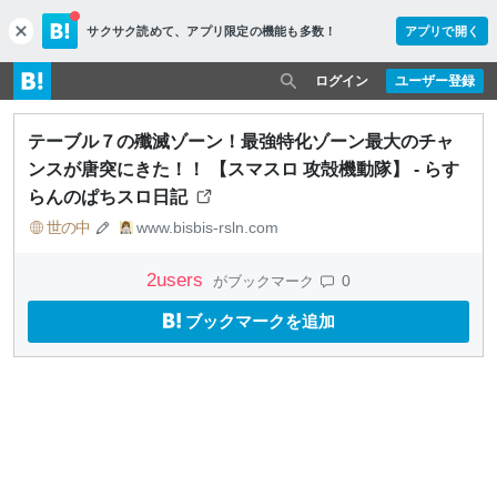
サクサク読めて、
アプリ限定の機能も多数！
アプリで開く
c
l
o
ログイン
ユーザー登録
s
e
テーブル７の殲滅ゾーン！最強特化ゾーン最大のチャ
ンスが唐突にきた！！ 【スマスロ 攻殻機動隊】 - らす
らんのぱちスロ日記
世の中
www.bisbis-rsln.com
2
users
0
がブックマーク
ブックマークを追加