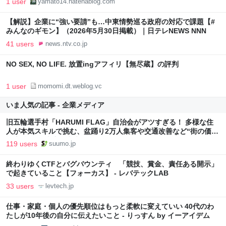
1 user
yamato14.hatenablog.com
【解説】企業に“強い要請”も…中東情勢巡る政府の対応で課題【#
みんなのギモン】（2026年5月30日掲載）｜日テレNEWS NNN
41 users
news.ntv.co.jp
NO SEX, NO LIFE. 放置ingアフィリ【無尽蔵】の評判
1 user
momomi.dt.weblog.vc
いま人気の記事 - 企業メディア
旧五輪選手村「HARUMI FLAG」自治会がアツすぎる！ 多様な住
人が本気スキルで挑む、盆踊り2万人集客や交通改善など“街の価値
向上”戦略 東京・中央区
119 users
suumo.jp
終わりゆくCTFとバグバウンティ 「競技、賞金、責任ある開示」
で起きていること【フォーカス】 - レバテックLAB
33 users
levtech.jp
仕事・家庭・個人の優先順位はもっと柔軟に変えていい 40代のわ
たしが10年後の自分に伝えたいこと - りっすん by イーアイデム