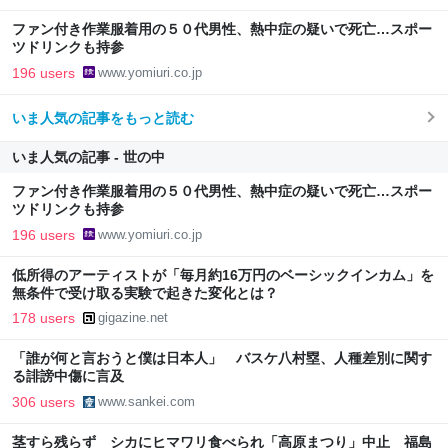
しい→「既出だと思うがここはオクトパストラベラーを推したい
ファン付き作業服着用の５０代男性、熱中症の疑いで死亡…スポー
(´・ω・｀)」
ツドリンクも持参
196 users
www.yomiuri.co.jp
いま人気の記事をもっと読む
いま人気の記事 - 世の中
ファン付き作業服着用の５０代男性、熱中症の疑いで死亡…スポー
ツドリンクも持参
196 users
www.yomiuri.co.jp
低所得のアーティストが「毎月約16万円のベーシックインカム」を
無条件で受け取る実験で起きた変化とは？
178 users
gigazine.net
「誰が何と言おうと僕は日本人」 バスケ八村塁、人種差別に関す
る誹謗中傷に言及
306 users
www.sankei.com
茎すら残らず シカにヒマワリ食べられ「高原まつり」中止 福島