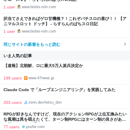
1 user
www.bisbis-rsln.com
択当てさえできればゲロ甘機種？！これぞパチスロの喜び！！ 【ア
ニマルスロット ドッチ】 - らすらんのぱちスロ日記
1 user
www.bisbis-rsln.com
同じサイトの新着をもっと読む
いま人気の記事
【速報】北朝鮮、ロに最大5万人派兵決定か
199 users
www.47news.jp
Claude Code で「ループエンジニアリング」を実践してみた
203 users
zenn.dev/tetsu_don
RPGが好きなんですけど、現在のアクションRPGが上位互換みたい
な風潮は異を唱えたくて、ターン制RPGにはターン制の良さがある
と思ってます 一手をじっくり考えられたり、途中で休憩したりでき
77 users
posfie.com
るのがターン制の良さじゃないですか もっとターン制を煮詰めて欲