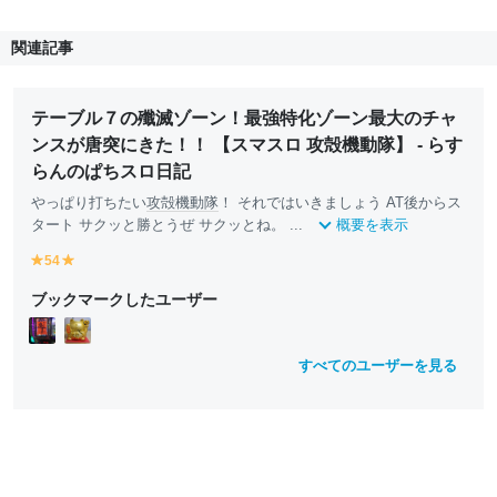
関連記事
テーブル７の殲滅ゾーン！最強特化ゾーン最大のチャ
ンスが唐突にきた！！ 【スマスロ 攻殻機動隊】 - らす
らんのぱちスロ日記
やっぱり打ちたい
攻殻機動隊
！ それではいきましょう AT後からス
タート サクッと勝とうぜ サクッとね。 ...
概要を表示
54
y
y
e
e
ブックマークしたユーザー
ll
ll
o
o
w
w
すべてのユーザーを見る