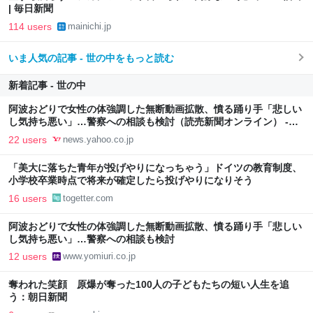
| 毎日新聞
114 users
mainichi.jp
いま人気の記事 - 世の中をもっと読む
新着記事 - 世の中
阿波おどりで女性の体強調した無断動画拡散、憤る踊り手「悲しい
し気持ち悪い」…警察への相談も検討（読売新聞オンライン） -
Yahoo!ニュース
22 users
news.yahoo.co.jp
「美大に落ちた青年が投げやりになっちゃう」ドイツの教育制度、
小学校卒業時点で将来が確定したら投げやりになりそう
16 users
togetter.com
阿波おどりで女性の体強調した無断動画拡散、憤る踊り手「悲しい
し気持ち悪い」…警察への相談も検討
12 users
www.yomiuri.co.jp
奪われた笑顔 原爆が奪った100人の子どもたちの短い人生を追
う：朝日新聞