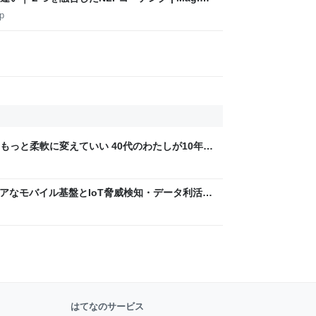
p
もっと柔軟に変えていい 40代のわたしが10年後
ん by イーアイデム
 〜 セキュアなモバイル基盤とIoT脅威検知・データ利活用
usiness Engineers' Blog
はてなのサービス