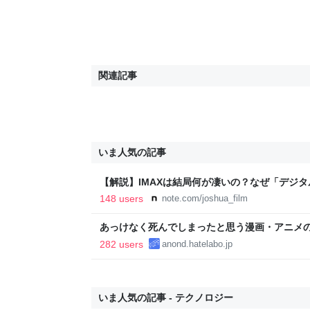
関連記事
いま人気の記事
【解説】IMAXは結局何が凄いの？なぜ「デジ
か？｜Joshua Connolly
148 users
note.com/joshua_film
あっけなく死んでしまったと思う漫画・アニメ
282 users
anond.hatelabo.jp
いま人気の記事 - テクノロジー