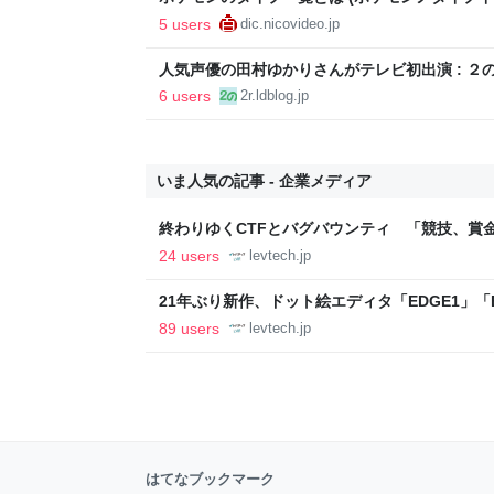
ニコ大百科
5 users
dic.nicovideo.jp
人気声優の田村ゆかりさんがテレビ初出演 : ２
6 users
2r.ldblog.jp
いま人気の記事 - 企業メディア
終わりゆくCTFとバグバウンティ 「競技、賞
ること【フォーカス】 - レバテックLAB
24 users
levtech.jp
21年ぶり新作、ドット絵エディタ「EDGE1」「E
ついて作者に聞く【フォーカス】 - レバテックL
89 users
levtech.jp
はてなブックマーク