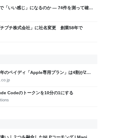
こまで「いい感じ」になるのか — 74件を測って確か
チプチ株式会社」に社名変更 創業58年で
周年のペイディ「Apple専用プラン」は4割がZ世
.co.jp
de Codeのトークンを10分の1にする
tions
｜２つを融合したNLPコーチング | Magic