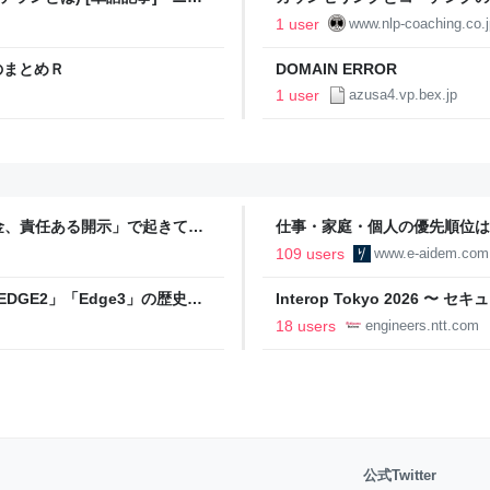
―マジック―
1 user
www.nlp-coaching.co.j
のまとめＲ
DOMAIN ERROR
1 user
azusa4.vp.bex.jp
金、責任ある開示」で起きてい
仕事・家庭・個人の優先順位は
の自分に伝えたいこと - りっす
109 users
www.e-aidem.com
DGE2」「Edge3」の歴史に
Interop Tokyo 2026
AB
への取り組み 〜 - NTT docomo B
18 users
engineers.ntt.com
公式Twitter