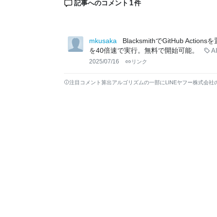
1
記事へのコメント
件
mkusaka
BlacksmithでGitHub A
を40倍速で実行。無料で開始可能。
A
2025/07/16
リンク
注目コメント算出アルゴリズムの一部にLINEヤフー株式会社