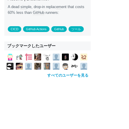
A dead
sim
ple, drop-in replac
em
ent that costs
60% less than
GitHub
runners:
CICD
GitHub Actions
GitHub
ツール
ブックマークしたユーザー
すべてのユーザーを見る