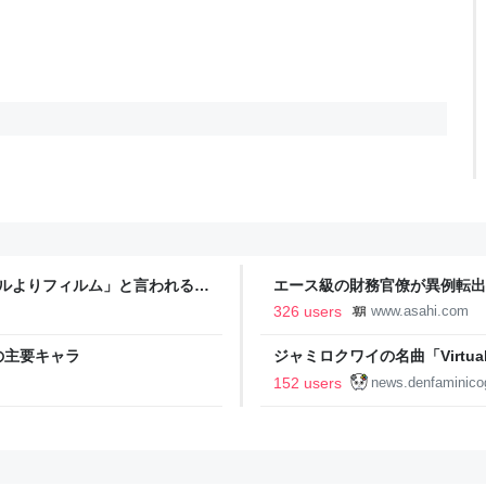
タルよりフィルム」と言われるの
エース級の財務官僚が異例転出
新聞
326 users
www.asahi.com
の主要キャラ
ジャミロクワイの名曲「Virtual In
公式日本語字幕付きMVがいきなり
152 users
news.denfaminico
りとなる日本公演を記念して