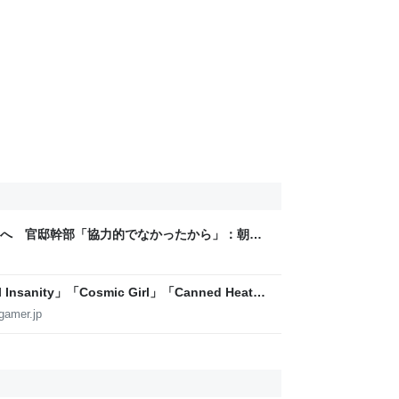
へ 官邸幹部「協力的でなかったから」：朝日
sanity」「Cosmic Girl」「Canned Heat」
公開！「SUMMER SONIC 2026」での9年ぶ
gamer.jp