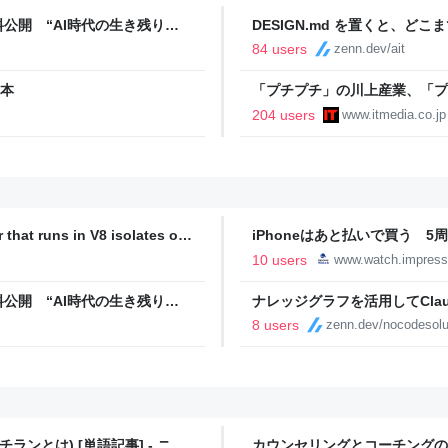
公開 “AI時代の生き残り
DESIGN.md を置くと、ど
めた
84 users
zenn.dev/ait
2本
「プチプチ」の川上産業、「プ
204 users
www.itmedia.co.jp
 that runs in V8 isolates on
iPhoneはあと払いで買う 5
代
10 users
www.watch.impress
公開 “AI時代の生き残り
ナレッジグラフを活用してClau
8 users
zenn.dev/nocodesolu
ンとは) [単語記事] - ニコ
カウンセリングとコーチングの違い