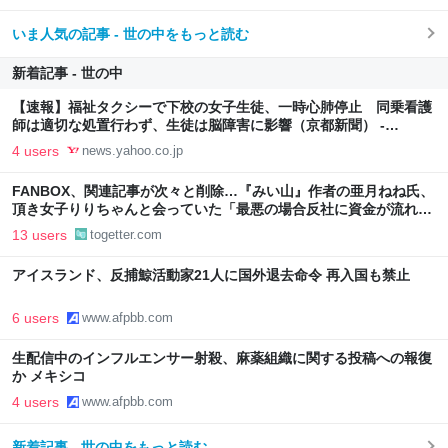
いま人気の記事 - 世の中をもっと読む
新着記事 - 世の中
【速報】福祉タクシーで下校の女子生徒、一時心肺停止 同乗看護
師は適切な処置行わず、生徒は脳障害に影響（京都新聞） -
Yahoo!ニュース
4 users
news.yahoo.co.jp
FANBOX、関連記事が次々と削除…『みい山』作者の亜月ねね氏、
頂き女子りりちゃんと会っていた「最悪の場合反社に資金が流れか
ねない」
13 users
togetter.com
アイスランド、反捕鯨活動家21人に国外退去命令 再入国も禁止
6 users
www.afpbb.com
生配信中のインフルエンサー射殺、麻薬組織に関する投稿への報復
か メキシコ
4 users
www.afpbb.com
新着記事 - 世の中をもっと読む