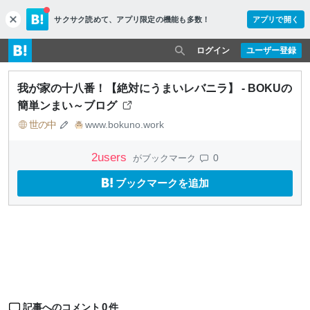
サクサク読めて、
アプリ限定の機能も多数！
アプリで開く
c
l
o
ログイン
ユーザー登録
s
e
我が家の十八番！【絶対にうまいレバニラ】 - BOKUの
簡単ンまい～ブログ
世の中
www.bokuno.work
2
users
0
がブックマーク
ブックマークを追加
0
記事へのコメント
件