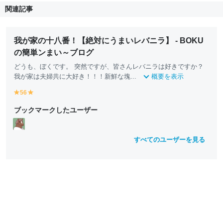
関連記事
我が家の十八番！【絶対にうまいレバニラ】 - BOKU
の簡単ンまい～ブログ
どうも、ぼくです。 突然ですが、皆さんレバニラは好きですか？
我が家は夫婦共に大好き！！！新鮮な塊...
概要を表示
56
y
y
e
e
ブックマークしたユーザー
ll
ll
o
o
w
w
すべてのユーザーを見る