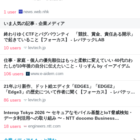
1 user
news.web.nhk
いま人気の記事 - 企業メディア
終わりゆくCTFとバグバウンティ 「競技、賞金、責任ある開示」
で起きていること【フォーカス】 - レバテックLAB
10 users
levtech.jp
仕事・家庭・個人の優先順位はもっと柔軟に変えていい 40代のわ
たしが10年後の自分に伝えたいこと - りっすん by イーアイデム
106 users
www.e-aidem.com
21年ぶり新作、ドット絵エディタ「EDGE1」「EDGE2」
「Edge3」の歴史について作者に聞く【フォーカス】 - レバテック
LAB
86 users
levtech.jp
Interop Tokyo 2026 〜 セキュアなモバイル基盤とIoT脅威検知・
データ利活用への取り組み 〜 - NTT docomo Business
Engineers' Blog
18 users
engineers.ntt.com