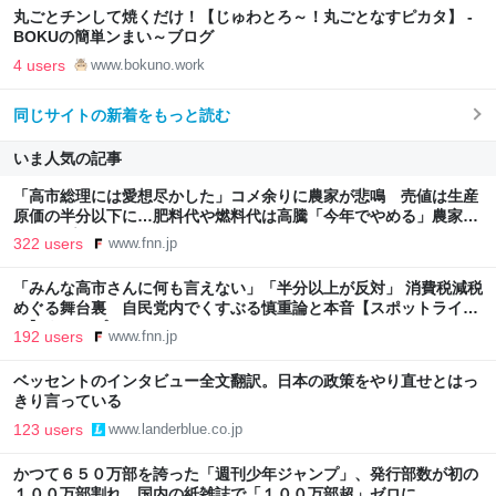
丸ごとチンして焼くだけ！【じゅわとろ～！丸ごとなすピカタ】 -
BOKUの簡単ンまい～ブログ
4 users
www.bokuno.work
同じサイトの新着をもっと読む
いま人気の記事
「高市総理には愛想尽かした」コメ余りに農家が悲鳴 売値は生産
原価の半分以下に…肥料代や燃料代は高騰「今年でやめる」農家も
｜FNNプライムオンライン
322 users
www.fnn.jp
「みんな高市さんに何も言えない」「半分以上が反対」 消費税減税
めぐる舞台裏 自民党内でくすぶる慎重論と本音【スポットライ
ト】｜FNNプライムオンライン
192 users
www.fnn.jp
ベッセントのインタビュー全文翻訳。日本の政策をやり直せとはっ
きり言っている
123 users
www.landerblue.co.jp
かつて６５０万部を誇った「週刊少年ジャンプ」、発行部数が初の
１００万部割れ…国内の紙雑誌で「１００万部超」ゼロに