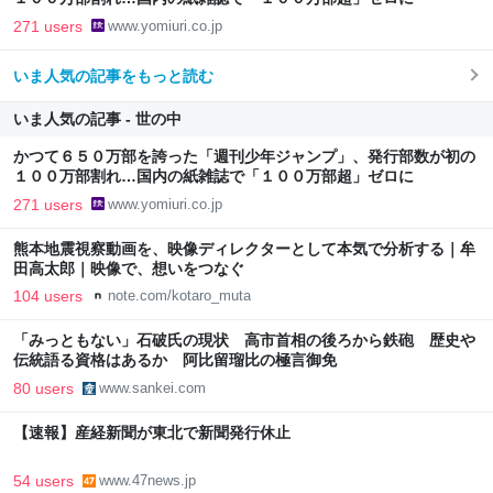
271 users
www.yomiuri.co.jp
いま人気の記事をもっと読む
いま人気の記事 - 世の中
かつて６５０万部を誇った「週刊少年ジャンプ」、発行部数が初の
１００万部割れ…国内の紙雑誌で「１００万部超」ゼロに
271 users
www.yomiuri.co.jp
熊本地震視察動画を、映像ディレクターとして本気で分析する｜牟
田高太郎｜映像で、想いをつなぐ
104 users
note.com/kotaro_muta
「みっともない」石破氏の現状 高市首相の後ろから鉄砲 歴史や
伝統語る資格はあるか 阿比留瑠比の極言御免
80 users
www.sankei.com
【速報】産経新聞が東北で新聞発行休止
54 users
www.47news.jp