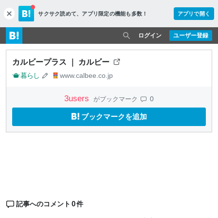
サクサク読めて、
アプリ限定の機能も多数！
アプリで開く
c
l
o
ログイン
ユーザー登録
s
e
カルビープラス ｜ カルビー
暮らし
www.calbee.co.jp
3
users
0
がブックマーク
ブックマークを追加
0
記事へのコメント
件