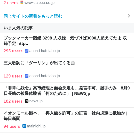
2 users
www.calbee.co.jp
同じサイトの新着をもっと読む
いま人気の記事
ブックマーカー図鑑 3298 人収録 気づけば3000人超えてたよ 収
録予定 http..
295 users
anond.hatelabo.jp
三大歌詞に「ダーリン」が出てくる曲
129 users
anond.hatelabo.jp
「非常に残念」高市総理と面会決定も…発言不可、握手のみ 8月9
日長崎の被爆体験者「何のために」 | NEWSjp
182 users
news.jp
イオンモール熊本、「再入館を許可」の証言 社内規定に抵触か |
毎日新聞
94 users
mainichi.jp