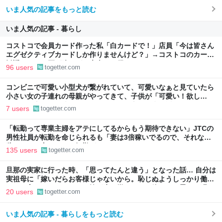
いま人気の記事をもっと読む
いま人気の記事 - 暮らし
コストコで会員カード作った私「白カードで！」店員「今は皆さん
エグゼクティブカードしか作りませんけど？」→コストコのカード
勧誘はやたら圧が強いが、本当にお得なの？
96 users
togetter.com
コンビニで可愛い小型犬が繋がれていて、可愛いなぁと見ていたら
小さい女の子連れの母親がやってきて、子供が「可愛い！欲し
い！」と言うと「連れて帰ろうか？」と言って犬に近づいて行った
7 users
togetter.com
「転勤って専業主婦をアテにしてるからもう期待できない」JTCの
男性社員が転勤を命じられるも「妻は3倍稼いでるので、それなら
辞める」と言ったら、転勤がなくなった
135 users
togetter.com
旦那の実家に行った時、「思ってたんと違う」となった話… 自分は
実祖母に「嫁いだらお客様じゃないから。恥じぬようしっかり働
け」と言われていたので、嫁ぎ先で嫌われたら終わりと思い、張り
20 users
togetter.com
切っていた
いま人気の記事 - 暮らしをもっと読む