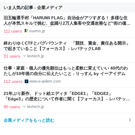
いま人気の記事 - 企業メディア
旧五輪選手村「HARUMI FLAG」自治会がアツすぎる！ 多様な住
人が本気スキルで挑む、盆踊り2万人集客や交通改善など“街の価値
向上”戦略 東京・中央区
111 users
suumo.jp
終わりゆくCTFとバグバウンティ 「競技、賞金、責任ある開示」
で起きていること【フォーカス】 - レバテックLAB
31 users
levtech.jp
仕事・家庭・個人の優先順位はもっと柔軟に変えていい 40代のわ
たしが10年後の自分に伝えたいこと - りっすん by イーアイデム
112 users
www.e-aidem.com
21年ぶり新作、ドット絵エディタ「EDGE1」「EDGE2」
「Edge3」の歴史について作者に聞く【フォーカス】 - レバテック
LAB
90 users
levtech.jp
企業メディアをもっと読む