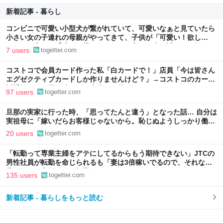
新着記事 - 暮らし
コンビニで可愛い小型犬が繋がれていて、可愛いなぁと見ていたら
小さい女の子連れの母親がやってきて、子供が「可愛い！欲し
い！」と言うと「連れて帰ろうか？」と言って犬に近づいて行った
7 users
togetter.com
コストコで会員カード作った私「白カードで！」店員「今は皆さん
エグゼクティブカードしか作りませんけど？」→コストコのカード
勧誘はやたら圧が強いが、本当にお得なの？
97 users
togetter.com
旦那の実家に行った時、「思ってたんと違う」となった話… 自分は
実祖母に「嫁いだらお客様じゃないから。恥じぬようしっかり働
け」と言われていたので、嫁ぎ先で嫌われたら終わりと思い、張り
20 users
togetter.com
切っていた
「転勤って専業主婦をアテにしてるからもう期待できない」JTCの
男性社員が転勤を命じられるも「妻は3倍稼いでるので、それなら
辞める」と言ったら、転勤がなくなった
135 users
togetter.com
新着記事 - 暮らしをもっと読む