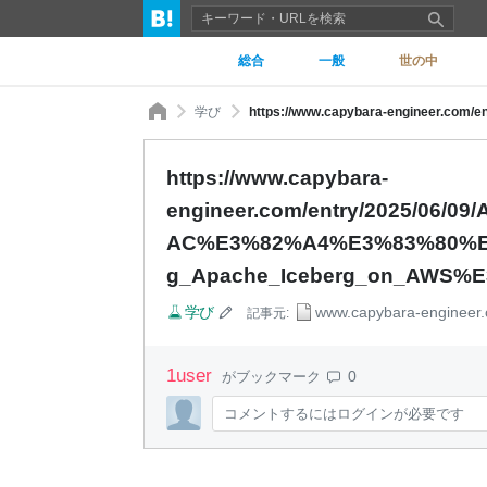
総合
一般
世の中
学び
https://www.capybara-
engineer.com/entry/2025/0
AC%E3%82%A4%E3%83%80%E
g_Apache_Iceberg_on_AWS%
学び
www.capybara-engineer
記事元:
1
user
0
がブックマーク
コメントするにはログインが必要です