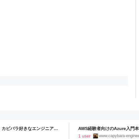
た - カピバラ好きなエンジニアブ
AWS経験者向けのAzure入門
ログ
1 user
www.capybara-engine