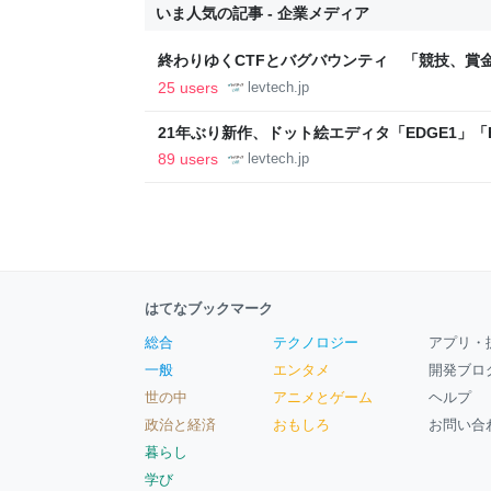
いま人気の記事 - 企業メディア
終わりゆくCTFとバグバウンティ 「競技、賞
ること【フォーカス】 - レバテックLAB
25 users
levtech.jp
21年ぶり新作、ドット絵エディタ「EDGE1」「E
ついて作者に聞く【フォーカス】 - レバテックL
89 users
levtech.jp
はてなブックマーク
総合
テクノロジー
アプリ・
一般
エンタメ
開発ブロ
世の中
アニメとゲーム
ヘルプ
政治と経済
おもしろ
お問い合
暮らし
学び