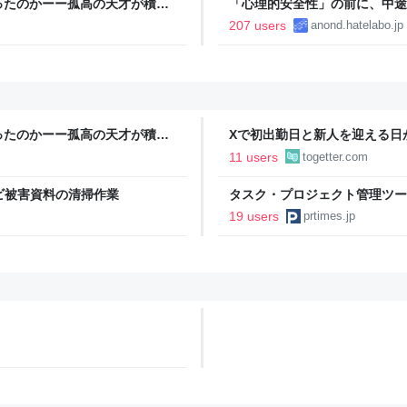
ったのかーー孤高の天才が積み
「心理的安全性」の前に、中途
207 users
anond.hatelabo.jp
ったのかーー孤高の天才が積み
Xで初出勤日と新人を迎える日
じ会社だったことが判明…新人
11 users
togetter.com
能」と配信→今後の展開が待た
カビ被害資料の清掃作業
タスク・プロジェクト管理ツー
定に関するお知らせ
19 users
prtimes.jp