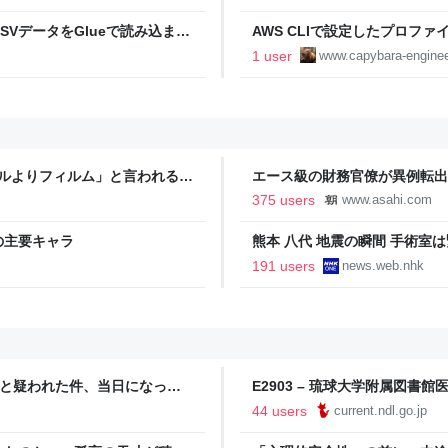
VデータをGlueで読み込ませ
AWS CLIで設定したプロフ
アブログ
アブログ
1 user
www.capybara-engine
タルよりフィルム」と言われるの
エース級の財務官僚が異例転出
新聞
375 users
www.asahi.com
の主要キャラ
熊本 八代 地震の瞬間 手術室は
191 users
news.web.nhk
物と疑われた件、当日になって
E2903 – 琉球大学附属図
」と投稿、その後に「上司は無
44 users
current.ndl.go.jp