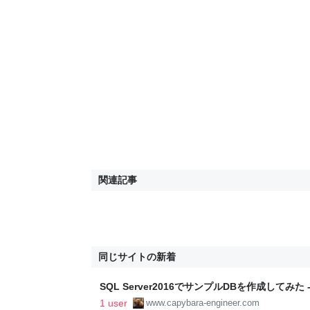
関連記事
同じサイトの新着
SQL Server2016でサンプルDBを作成してみ
ログ
1 user
www.capybara-engineer.com