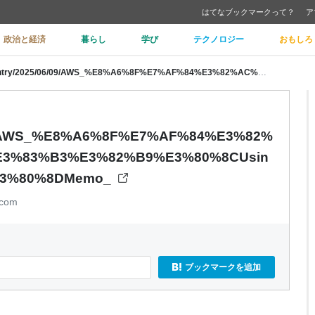
はてなブックマークって？
ア
政治と経済
暮らし
学び
テクノロジー
おもしろ
https://www.capybara-engineer.com/entry/2025/06/09/AWS_%E8%A6%8F%E7%AF%84%E3%82%AC%E3%82%A4%E3%83%80%E3%83%B3%E3%82%B9%E3%80%8CUsing_Apache_Iceberg_on_AWS%E3%80%8DMemo_
6/09/AWS_%E8%A6%8F%E7%AF%84%E3%82%
3%83%B3%E3%82%B9%E3%80%8CUsin
E3%80%8DMemo_
.com
ブックマークを追加