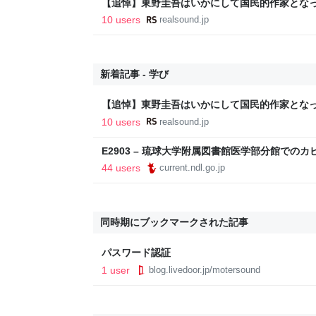
【追悼】東野圭吾はいかにして国民的作家とな
重ねてきた“挑戦”の軌跡
10 users
realsound.jp
新着記事 - 学び
【追悼】東野圭吾はいかにして国民的作家とな
重ねてきた“挑戦”の軌跡
10 users
realsound.jp
E2903 – 琉球大学附属図書館医学部分館での
44 users
current.ndl.go.jp
同時期にブックマークされた記事
パスワード認証
1 user
blog.livedoor.jp/motersound