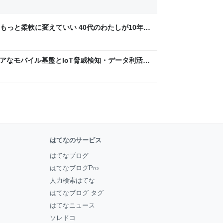
もっと柔軟に変えていい 40代のわたしが10年後
ん by イーアイデム
 〜 セキュアなモバイル基盤とIoT脅威検知・データ利活用
usiness Engineers' Blog
はてなのサービス
はてなブログ
はてなブログPro
人力検索はてな
はてなブログ タグ
はてなニュース
ソレドコ