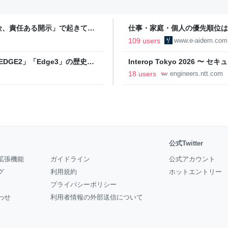
金、責任ある開示」で起きてい
仕事・家庭・個人の優先順位は
の自分に伝えたいこと - りっす
109 users
www.e-aidem.com
DGE2」「Edge3」の歴史に
Interop Tokyo 2026
AB
への取り組み 〜 - NTT docomo B
18 users
engineers.ntt.com
公式Twitter
拡張機能
ガイドライン
公式アカウント
グ
利用規約
ホットエントリー
プライバシーポリシー
わせ
利用者情報の外部送信について