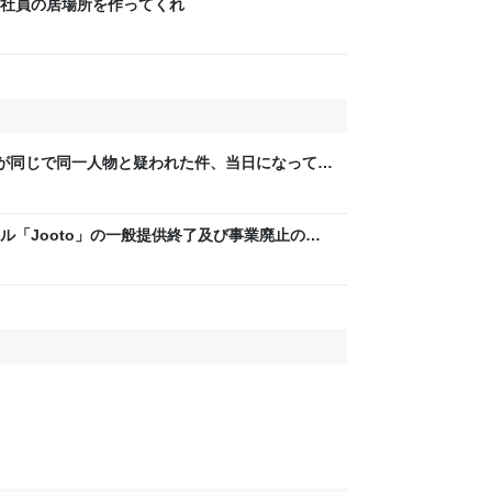
社員の居場所を作ってくれ
が同じで同一人物と疑われた件、当日になって同
は早速「最悪」と投稿、その後に「上司は無
れる
ル「Jooto」の一般提供終了及び事業廃止の決