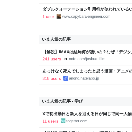
ダブルクォーテーション引用符が使われているCS
る(Athena未使用) - カピバラ好きなエンジニ
1 user
www.capybara-engineer.com
いま人気の記事
【解説】IMAXは結局何が凄いの？なぜ「デジ
か？｜Joshua Connolly
241 users
note.com/joshua_film
あっけなく死んでしまったと思う漫画・アニメ
318 users
anond.hatelabo.jp
いま人気の記事 - 学び
Xで初出勤日と新人を迎える日が同じで同一人
同じ会社だったことが判明…新人は早速「最悪
11 users
togetter.com
能」と配信→今後の展開が待たれる