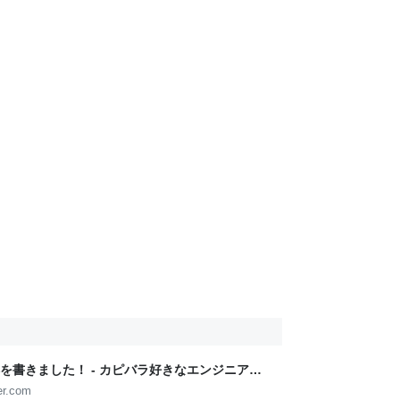
本を書きました！ - カピバラ好きなエンジニアブ
er.com