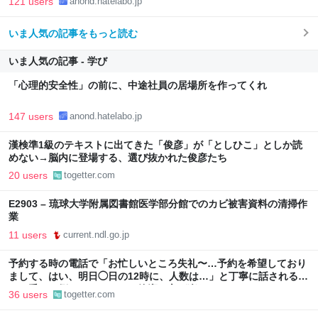
121 users
anond.hatelabo.jp
いま人気の記事をもっと読む
いま人気の記事 - 学び
「心理的安全性」の前に、中途社員の居場所を作ってくれ
147 users
anond.hatelabo.jp
漢検準1級のテキストに出てきた「俊彦」が「としひこ」としか読
めない→脳内に登場する、選び抜かれた俊彦たち
20 users
togetter.com
E2903 – 琉球大学附属図書館医学部分館でのカビ被害資料の清掃作
業
11 users
current.ndl.go.jp
予約する時の電話で「お忙しいところ失礼〜…予約を希望しており
まして、はい、明日◯日の12時に、人数は…」と丁寧に話されるよ
り、受ける側としてはもっと簡潔な方が楽なんだよな
36 users
togetter.com