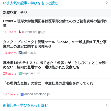
いま人気の記事 - 学びをもっと読む
新着記事 - 学び
E2903 – 琉球大学附属図書館医学部分館でのカビ被害資料の清掃作
業
11 users
current.ndl.go.jp
タスク・プロジェクト管理ツール「Jooto」の一般提供終了及び事
業廃止の決定に関するお知らせ
13 users
prtimes.jp
漢検準1級のテキストに出てきた「俊彦」が「としひこ」としか読
めない→脳内に登場する、選び抜かれた俊彦たち
20 users
togetter.com
「心理的安全性」の前に、中途社員の居場所を作ってくれ
147 users
anond.hatelabo.jp
新着記事 - 学びをもっと読む