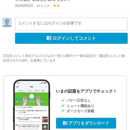
2026/05/15
リンク
y
y
el
el
lo
lo
コメントするにはログインが必要です
w
w
ログインしてコメント
注目コメント算出アルゴリズムの一部にLINEヤフー株式会社の「建設的コメント順
位付けモデルAPI」を使用しています
いまの話題をアプリでチェック！
バナー広告なし
ミュート機能あり
ダークモード搭載
アプリをダウンロード