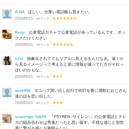
el
el
el
el
el
el
el
el
el
el
lo
lo
lo
lo
lo
lo
lo
lo
lo
lo
A-NA
ほしい。分厚い電話帳も置きたい。
w
w
w
w
w
w
w
w
w
w
2026/05/15
リンク
y
y
y
y
y
y
y
el
el
el
el
el
el
el
lo
lo
lo
lo
lo
lo
lo
Kenju
公衆電話ガチャで公衆電話が余っているんです。ボッ
w
w
w
w
w
w
w
クスだけください
2026/05/15
リンク
y
y
y
y
y
y
el
el
el
el
el
el
lo
lo
lo
lo
lo
lo
n2sz
抽象化されててもリアルに見えるもんだなあ。遠くか
w
w
w
w
w
w
ら見るイメージって考えると逆に情報が減ってた方がそれっ
ぽいのかもな。
2026/05/15
リンク
y
y
y
el
el
el
lo
lo
lo
work996
ヨコハマ買い出し紀行で街灯を肴に酒飲むおじさん
w
w
w
達の話を思い出した。
2026/05/15
リンク
y
y
y
el
el
el
lo
lo
lo
scavenger-folk99
『PSYЯEN -サイレン-』の公衆電話とテレ
w
w
w
カの組み合わせは秀逸だったと思い返す。不穏な感じと別世
界に繋がる感じが素晴らしい。