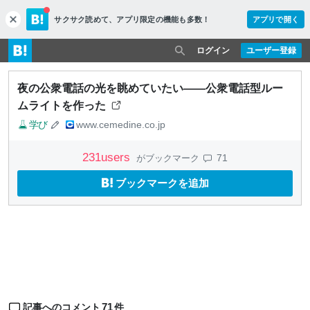
サクサク読めて、
アプリ限定の機能も多数！
アプリで開く
c
l
o
ログイン
ユーザー登録
s
e
夜の公衆電話の光を眺めていたい——公衆電話型ルー
ムライトを作った
学び
www.cemedine.co.jp
231
users
71
がブックマーク
ブックマークを追加
71
記事へのコメント
件