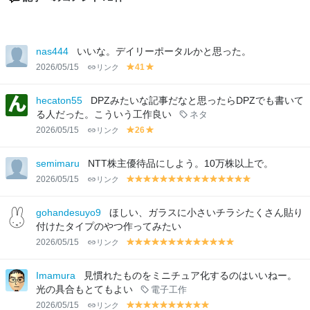
nas444
いいな。デイリーポータルかと思った。
2026/05/15
リンク
41
y
y
el
el
lo
lo
hecaton55
DPZみたいな記事だなと思ったらDPZでも書いて
w
w
る人だった。こういう工作良い
ネタ
2026/05/15
リンク
26
y
y
el
el
lo
lo
semimaru
NTT株主優待品にしよう。10万株以上で。
w
w
2026/05/15
リンク
y
y
y
y
y
y
y
y
y
y
y
y
y
y
y
el
el
el
el
el
el
el
el
el
el
el
el
el
el
el
lo
lo
lo
lo
lo
lo
lo
lo
lo
lo
lo
lo
lo
lo
lo
gohandesuyo9
ほしい、ガラスに小さいチラシたくさん貼り
w
w
w
w
w
w
w
w
w
w
w
w
w
w
w
付けたタイプのやつ作ってみたい
2026/05/15
リンク
y
y
y
y
y
y
y
y
y
y
y
y
y
el
el
el
el
el
el
el
el
el
el
el
el
el
lo
lo
lo
lo
lo
lo
lo
lo
lo
lo
lo
lo
lo
Imamura
見慣れたものをミニチュア化するのはいいねー。
w
w
w
w
w
w
w
w
w
w
w
w
w
光の具合もとてもよい
電子工作
2026/05/15
リンク
y
y
y
y
y
y
y
y
y
y