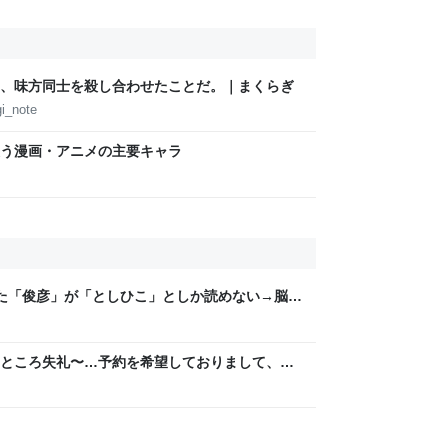
、味方同士を殺し合わせたことだ。｜まくらぎ
i_note
う漫画・アニメの主要キャラ
た「俊彦」が「としひこ」としか読めない→脳内
たち
ところ失礼〜…予約を希望しておりまして、は
は…」と丁寧に話されるより、受ける側としては