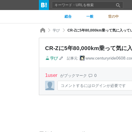
総合
一般
世の中
学び
CR-Zに5年80,000km乗って気に入っている
CR-Zに5年80,000km乗って気に入
学び
www.centuryride0608.c
記事元:
1
user
0
がブックマーク
コメントするにはログインが必要です