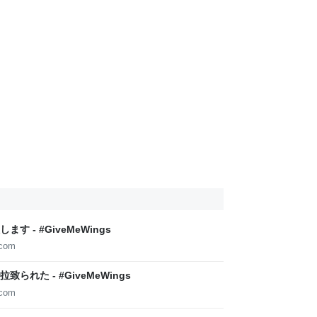
 - #GiveMeWings
.com
れた - #GiveMeWings
.com