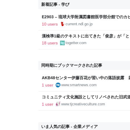
新着記事 - 学び
E2903 – 琉球大学附属図書館医学部分館での
10 users
current.ndl.go.jp
漢検準1級のテキストに出てきた「俊彦」が「
内に登場する、選び抜かれた俊彦たち
18 users
togetter.com
同時期にブックマークされた記事
AKB48センター伊藤百花が習い中の落語披露
めてやろうよこれ」 (日刊スポーツ)
1 user
www.smartnews.com
コミュニティ文化施設としてリノベされた旧武
（高雄） - 台湾リノベ＋文化創意 【台湾レト
1 user
www.tjcreativeculture.com
いま人気の記事 - 企業メディア