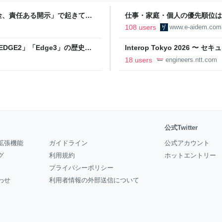
金、責任ある開示」で起きてい
仕事・家庭・個人の優先順位は
の自分に伝えたいこと - りっす
108 users
www.e-aidem.com
DGE2」「Edge3」の歴史に
Interop Tokyo 2026
AB
への取り組み 〜 - NTT docomo B
18 users
engineers.ntt.com
公式Twitter
拡張機能
ガイドライン
公式アカウント
グ
利用規約
ホットエントリー
プライバシーポリシー
わせ
利用者情報の外部送信について