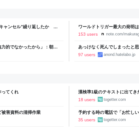
キャンセル”繰り返したか 女
ワールドトリガー最大の発明は
テレNEWS NNN
153 users
note.com/makurag
協力的でなかったから」：朝日
あっけなく死んでしまったと思
97 users
anond.hatelabo.jp
作ってくれ
漢検準1級のテキストに出てき
に登場する、選び抜かれた俊彦
18 users
togetter.com
カビ被害資料の清掃作業
予約する時の電話で「お忙しい
い、明日◯日の12時に、人数
35 users
togetter.com
もっと簡潔な方が楽なんだよな