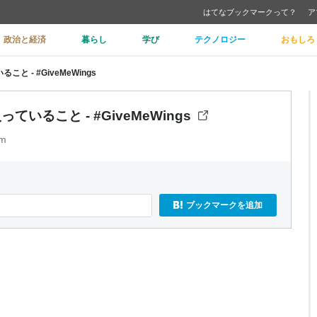
はてなブックマークって？
ア
政治と経済
暮らし
学び
テクノロジー
おもしろ
こと - #GiveMeWings
っていること - #GiveMeWings
om
ブックマークを追加