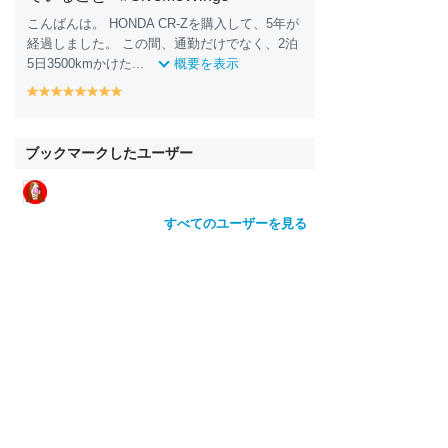
こんばんは。 HONDA CR-Zを購入して、5年が
経過しました。 この間、通勤だけでなく、2泊
5日3500kmかけた...
概要を表示
y
y
y
y
y
y
y
y
e
e
e
e
e
e
e
e
ll
ll
ll
ll
ll
ll
ll
ll
o
o
o
o
o
o
o
o
ブックマークしたユーザー
w
w
w
w
w
w
w
w
すべてのユーザーを見る