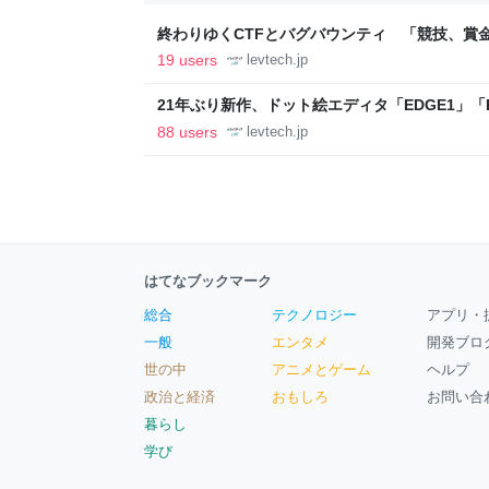
終わりゆくCTFとバグバウンティ 「競技、賞
ること【フォーカス】 - レバテックLAB
19 users
levtech.jp
21年ぶり新作、ドット絵エディタ「EDGE1」「E
ついて作者に聞く【フォーカス】 - レバテックL
88 users
levtech.jp
はてなブックマーク
総合
テクノロジー
アプリ・
一般
エンタメ
開発ブロ
世の中
アニメとゲーム
ヘルプ
政治と経済
おもしろ
お問い合
暮らし
学び