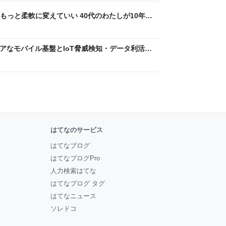
もっと柔軟に変えていい 40代のわたしが10年後
ん by イーアイデム
 〜 セキュアなモバイル基盤とIoT脅威検知・データ利活用
usiness Engineers' Blog
はてなのサービス
はてなブログ
はてなブログPro
人力検索はてな
はてなブログ タグ
はてなニュース
ソレドコ