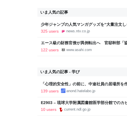
いま人気の記事
少年ジャンプの人気マンガグッズを“大量注文し
逮捕 総額43億円以上（2026年8月6日掲載）｜日
325 users
news.ntv.co.jp
エース級の財務官僚が異例転出へ 官邸幹部「
新聞
122 users
www.asahi.com
いま人気の記事 - 学び
「心理的安全性」の前に、中途社員の居場所を
139 users
anond.hatelabo.jp
E2903 – 琉球大学附属図書館医学部分館での
10 users
current.ndl.go.jp