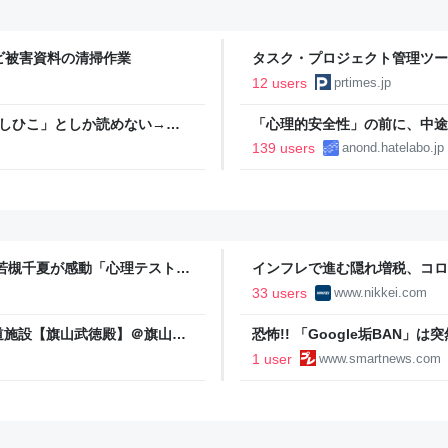
カビ被害資料の清掃作業
タスク・プロジェクト管理ツー
定に関するお知らせ
12 users
prtimes.jp
としひこ」としか読めない→脳
「心理的安全性」の前に、中途
139 users
anond.hatelabo.jp
 若槻千夏が感動「心理テストや
インフレで進む隠れ増税、コロ
新聞
33 users
www.nikkei.com
道施設【旗山武徳殿】＠旗山
恐怖!! 「Google垢BAN」
ロめぐり図鑑】
薄。全サービス停止＝「社会的
1 user
www.smartnews.com
NEWS)