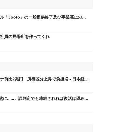
ル「Jooto」の一般提供終了及び事業廃止の決
社員の居場所を作ってくれ
ナ前比2兆円 所得区分上昇で負担増 - 日本経済
は突然に......。誤判定でも凍結されれば復活は望み
な死」のリスクを軽減する対策とは!? (週プレ