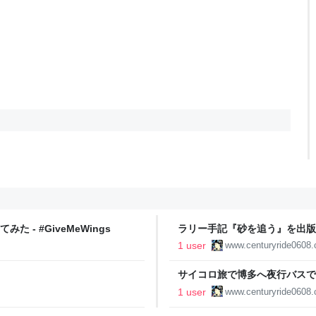
 - #GiveMeWings
ラリー手記『砂を追う』を出版します
1 user
www.centuryride0608
サイコロ旅で博多へ夜行バスで拉致ら
1 user
www.centuryride0608