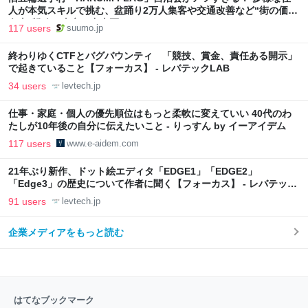
人が本気スキルで挑む、盆踊り2万人集客や交通改善など“街の価値
向上”戦略 東京・中央区
117 users
suumo.jp
終わりゆくCTFとバグバウンティ 「競技、賞金、責任ある開示」
で起きていること【フォーカス】 - レバテックLAB
34 users
levtech.jp
仕事・家庭・個人の優先順位はもっと柔軟に変えていい 40代のわ
たしが10年後の自分に伝えたいこと - りっすん by イーアイデム
117 users
www.e-aidem.com
21年ぶり新作、ドット絵エディタ「EDGE1」「EDGE2」
「Edge3」の歴史について作者に聞く【フォーカス】 - レバテック
LAB
91 users
levtech.jp
企業メディアをもっと読む
はてなブックマーク