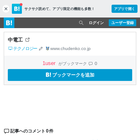
サクサク読めて、
アプリ限定の機能も多数！
アプリで開く
c
l
o
ログイン
ユーザー登録
s
e
中電工
テクノロジー
www.chudenko.co.jp
1
user
0
がブックマーク
ブックマークを追加
0
記事へのコメント
件