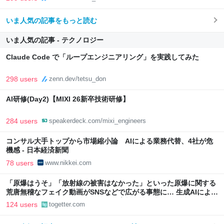
いま人気の記事をもっと読む
いま人気の記事 - テクノロジー
Claude Code で「ループエンジニアリング」を実践してみた
298 users
zenn.dev/tetsu_don
AI研修(Day2)【MIXI 26新卒技術研修】
284 users
speakerdeck.com/mixi_engineers
コンサル大手トップから市場縮小論 AIによる業務代替、4社が危
機感 - 日本経済新聞
78 users
www.nikkei.com
「原爆はうそ」「放射線の被害はなかった」といった原爆に関する
荒唐無稽なフェイク動画がSNSなどで広がる事態に… 生成AIによる
被爆の実相からはかけ離れた動画も増加、被爆者からは憤りの声も
124 users
togetter.com