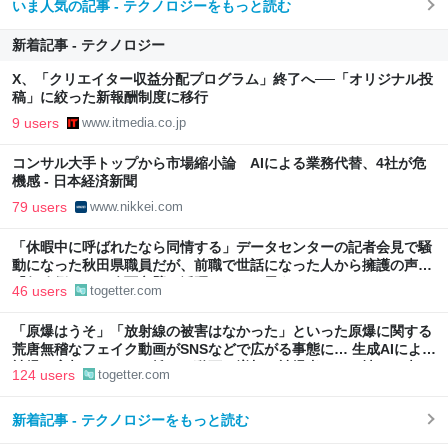
いま人気の記事 - テクノロジーをもっと読む
新着記事 - テクノロジー
X、「クリエイター収益分配プログラム」終了へ──「オリジナル投
稿」に絞った新報酬制度に移行
9 users
www.itmedia.co.jp
コンサル大手トップから市場縮小論 AIによる業務代替、4社が危
機感 - 日本経済新聞
79 users
www.nikkei.com
「休暇中に呼ばれたなら同情する」データセンターの記者会見で騒
動になった秋田県職員だが、前職で世話になった人から擁護の声
「行政側として八面六臂の活躍をしたと思う」
46 users
togetter.com
「原爆はうそ」「放射線の被害はなかった」といった原爆に関する
荒唐無稽なフェイク動画がSNSなどで広がる事態に… 生成AIによる
被爆の実相からはかけ離れた動画も増加、被爆者からは憤りの声も
124 users
togetter.com
新着記事 - テクノロジーをもっと読む