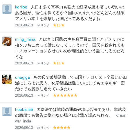
lo
lo
korilog
人口も多く軍事力も強大で経済成長も著しい勢いの
w
w
ある国が、理性を保てるか？国民のいけいけどんどんの結果
アメリカ本土を爆撃した国だってあるんだよね
2026/06/13
リンク
16
y
y
el
el
lo
lo
ming_mina
とは言え国民の声を真面目に聞くとアメリカに
w
w
核をぶちこめって話になってしまうので、国民を殺されても
エスカレーションさせないのが理性的という話になるのだろ
うな
2026/06/13
リンク
18
y
y
el
el
lo
lo
unagiga
あの辺で破壊活動してる国とテロリスト全員いい加
w
w
減にしろよと思う。化学製品は難しいにしてもエネルギー面
だけでも脱原油進めていきたい
2026/06/13
リンク
y
y
y
y
y
y
y
el
el
el
el
el
el
el
lo
lo
lo
lo
lo
lo
lo
hobbiel55
国際法では戦時の通商破壊は合法であり、非武装
w
w
w
w
w
w
w
の商船でも警告に従わない場合は攻撃が認められる。
iran
war
india
2026/06/13
リンク
y
y
y
y
y