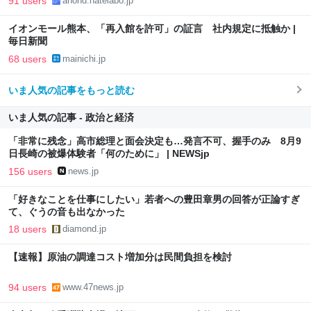
91 users
anond.hatelabo.jp
イオンモール熊本、「再入館を許可」の証言 社内規定に抵触か |
毎日新聞
68 users
mainichi.jp
いま人気の記事をもっと読む
いま人気の記事 - 政治と経済
「非常に残念」高市総理と面会決定も…発言不可、握手のみ 8月9
日長崎の被爆体験者「何のために」 | NEWSjp
156 users
news.jp
「好きなことを仕事にしたい」若者への豊田章男の回答が正論すぎ
て、ぐうの音も出なかった
18 users
diamond.jp
【速報】原油の調達コスト増加分は民間負担を検討
94 users
www.47news.jp