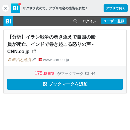
サクサク読めて、
アプリ限定の機能も多数！
アプリで開く
c
l
o
ログイン
ユーザー登録
s
e
【分析】イラン戦争の巻き添えで自国の船
員が死亡、インドで巻き起こる怒りの声 -
CNN.co.jp
政治と経済
www.cnn.co.jp
175
users
44
がブックマーク
ブックマークを追加