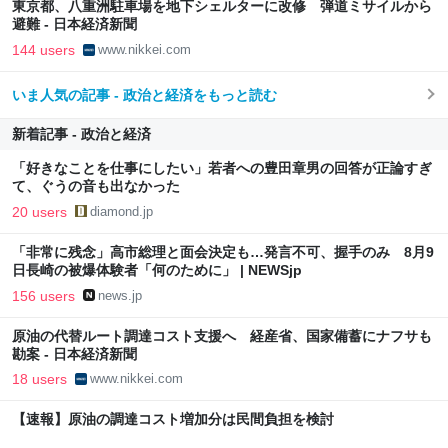
東京都、八重洲駐車場を地下シェルターに改修 弾道ミサイルから
避難 - 日本経済新聞
144 users
www.nikkei.com
いま人気の記事 - 政治と経済をもっと読む
新着記事 - 政治と経済
「好きなことを仕事にしたい」若者への豊田章男の回答が正論すぎ
て、ぐうの音も出なかった
20 users
diamond.jp
「非常に残念」高市総理と面会決定も…発言不可、握手のみ 8月9
日長崎の被爆体験者「何のために」 | NEWSjp
156 users
news.jp
原油の代替ルート調達コスト支援へ 経産省、国家備蓄にナフサも
勘案 - 日本経済新聞
18 users
www.nikkei.com
【速報】原油の調達コスト増加分は民間負担を検討