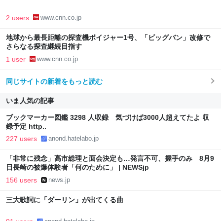
2 users
www.cnn.co.jp
地球から最長距離の探査機ボイジャー1号、「ビッグバン」改修で
さらなる探査継続目指す
1 user
www.cnn.co.jp
同じサイトの新着をもっと読む
いま人気の記事
ブックマーカー図鑑 3298 人収録 気づけば3000人超えてたよ 収
録予定 http..
227 users
anond.hatelabo.jp
「非常に残念」高市総理と面会決定も…発言不可、握手のみ 8月9
日長崎の被爆体験者「何のために」 | NEWSjp
156 users
news.jp
三大歌詞に「ダーリン」が出てくる曲