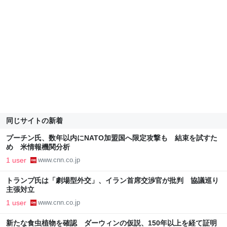
同じサイトの新着
プーチン氏、数年以内にNATO加盟国へ限定攻撃も 結束を試すた
め 米情報機関分析
1 user
www.cnn.co.jp
トランプ氏は「劇場型外交」、イラン首席交渉官が批判 協議巡り
主張対立
1 user
www.cnn.co.jp
新たな食虫植物を確認 ダーウィンの仮説、150年以上を経て証明