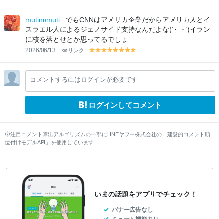
el
el
el
el
el
lo
lo
lo
lo
lo
mutinomuti
でもCNNはアメリカ企業だからアメリカ人とイ
w
w
w
w
w
スラエル人によるジェノサイド支持なんだよな(´･_･`)イラン
に核を落とせとか思ってるでしょ
2026/06/13
リンク
y
y
y
y
y
y
y
y
el
el
el
el
el
el
el
el
lo
lo
lo
lo
lo
lo
lo
lo
コメントするにはログインが必要です
w
w
w
w
w
w
w
w
ログインしてコメント
注目コメント算出アルゴリズムの一部にLINEヤフー株式会社の「建設的コメント順
位付けモデルAPI」を使用しています
いまの話題をアプリでチェック！
バナー広告なし
ミュート機能あり