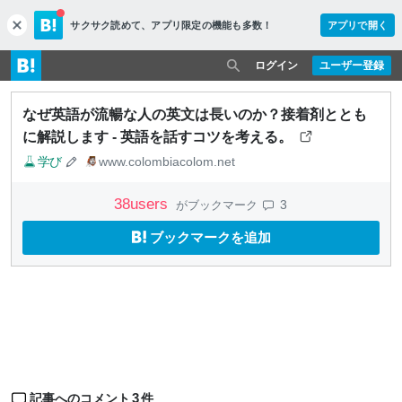
サクサク読めて、
アプリ限定の機能も多数！
アプリで開く
c
l
o
ログイン
ユーザー登録
s
e
なぜ英語が流暢な人の英文は長いのか？接着剤ととも
に解説します - 英語を話すコツを考える。
学び
www.colombiacolom.net
38
users
3
がブックマーク
ブックマークを追加
3
記事へのコメント
件