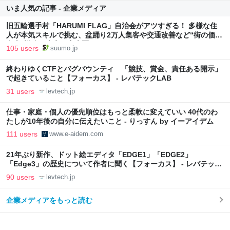
いま人気の記事 - 企業メディア
旧五輪選手村「HARUMI FLAG」自治会がアツすぎる！ 多様な住
人が本気スキルで挑む、盆踊り2万人集客や交通改善など“街の価値
向上”戦略 東京・中央区
105 users
suumo.jp
終わりゆくCTFとバグバウンティ 「競技、賞金、責任ある開示」
で起きていること【フォーカス】 - レバテックLAB
31 users
levtech.jp
仕事・家庭・個人の優先順位はもっと柔軟に変えていい 40代のわ
たしが10年後の自分に伝えたいこと - りっすん by イーアイデム
111 users
www.e-aidem.com
21年ぶり新作、ドット絵エディタ「EDGE1」「EDGE2」
「Edge3」の歴史について作者に聞く【フォーカス】 - レバテック
LAB
90 users
levtech.jp
企業メディアをもっと読む