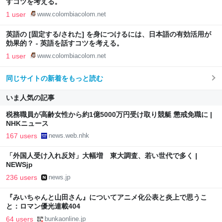
すコツを考える。
1 user
www.colombiacolom.net
英語の [固定する/された] を身につけるには、日本語の有効活用が
効果的？ - 英語を話すコツを考える。
1 user
www.colombiacolom.net
同じサイトの新着をもっと読む
いま人気の記事
税務職員が高齢女性から約1億5000万円受け取り競艇 懲戒免職に |
NHKニュース
167 users
news.web.nhk
「外国人受け入れ反対」大幅増 東大調査、若い世代で多く |
NEWSjp
236 users
news.jp
『みいちゃんと山田さん』についてアニメ化公表と炎上で思うこ
と：ロマン優光連載404
64 users
bunkaonline.jp