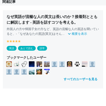
関連記事
なぜ英語が流暢な人の英文は長いのか？接着剤ととも
に解説します - 英語を話すコツを考える。
外国人の方や帰国子女の方など、
英語
の流暢な人の
英語
を聞いてい
ると、-「なぜあなたの
英語
(英文)はそん...
概要を表示
y
y
y
y
y
e
e
e
e
e
英語
あとで読む
語学
ll
ll
ll
ll
ll
o
o
o
o
o
ブックマークしたユーザー
w
w
w
w
w
すべてのユーザーを見る