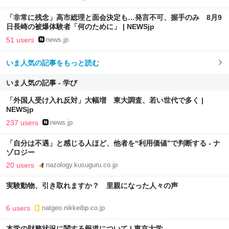
「非常に残念」高市総理と面会決定も…発言不可、握手のみ 8月9
日長崎の被爆体験者「何のために」 | NEWSjp
51 users
news.jp
いま人気の記事をもっと読む
いま人気の記事 - 学び
「外国人受け入れ反対」大幅増 東大調査、若い世代で多く |
NEWSjp
237 users
news.jp
「自分は不遇」と感じる人ほど、他者を“利用価値”で判断する - ナ
ゾロジー
20 users
nazology.kusuguru.co.jp
実験動物、引き取れますか？ 里親になった人々の声
6 users
natgeo.nikkeibp.co.jp
本学の財務状況に関する報道について | 東京大学