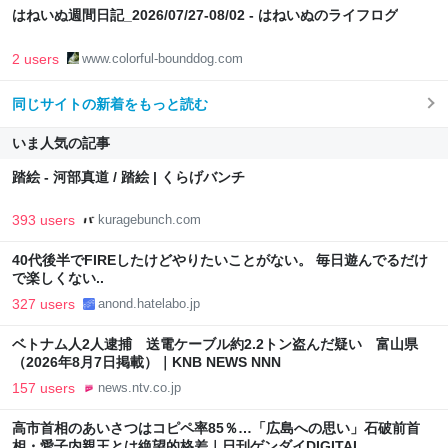
はねいぬ週間日記_2026/07/27-08/02 - はねいぬのライフログ
2 users
www.colorful-bounddog.com
同じサイトの新着をもっと読む
いま人気の記事
踏絵 - 河部真道 / 踏絵 | くらげバンチ
393 users
kuragebunch.com
40代後半でFIREしたけどやりたいことがない。 毎日遊んでるだけ
で楽しくない..
327 users
anond.hatelabo.jp
ベトナム人2人逮捕 送電ケーブル約2.2トン盗んだ疑い 富山県
（2026年8月7日掲載）｜KNB NEWS NNN
157 users
news.ntv.co.jp
高市首相のあいさつはコピペ率85％…「広島への思い」石破前首
相・愛子内親王とは絶望的格差｜日刊ゲンダイDIGITAL