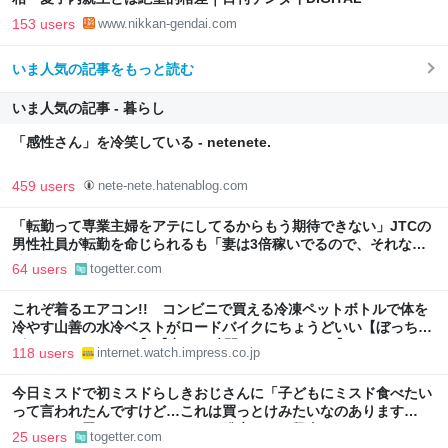
153 users
www.nikkan-gendai.com
いま人気の記事をもっと読む
いま人気の記事 - 暮らし
「感性さん」を冷笑している - netenete.
459 users
nete-nete.hatenablog.com
「転勤って専業主婦をアテにしてるからもう期待できない」JTCの
男性社員が転勤を命じられるも「妻は3倍稼いでるので、それなら
辞める」と言ったら、転勤がなくなった
64 users
togetter.com
これぞ着るエアコン!! コンビニで買える冷凍ペットボトルで体を
冷やす山善の水冷ベストがロードバイクにちょうどいい【ぼっち・
ざ・ろーど！その14】【空いた時間でなにしてる？】
118 users
internet.watch.impress.co.jp
今日ミスドで初ミスドらしきおじさんに「子どもにミスド食べたい
って言われたんですけど…これは買っとけみたいなのあります
か…？」と尋ねられるイベントが発生して、興奮した
25 users
togetter.com