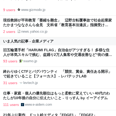
9 users
www.gizmodo.jp
現役教師が平和教育「萎縮を懸念」 辺野古転覆事故で社会起業家
たかまつななさんら会見 文科省「教育基本法違反」指摘受け
（FNNプライムオンライン（フジテレビ系）） - Yahoo!ニュース
2 users
news.yahoo.co.jp
いま人気の記事 - 企業メディア
旧五輪選手村「HARUMI FLAG」自治会がアツすぎる！ 多様な住
人が本気スキルで挑む、盆踊り2万人集客や交通改善など“街の価値
向上”戦略 東京・中央区
93 users
suumo.jp
終わりゆくCTFとバグバウンティ 「競技、賞金、責任ある開示」
で起きていること【フォーカス】 - レバテックLAB
31 users
levtech.jp
仕事・家庭・個人の優先順位はもっと柔軟に変えていい 40代のわ
たしが10年後の自分に伝えたいこと - りっすん by イーアイデム
111 users
www.e-aidem.com
21年ぶり新作、ドット絵エディタ「EDGE1」「EDGE2」