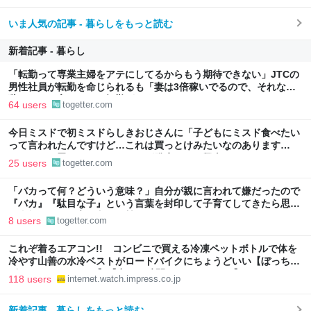
いま人気の記事 - 暮らしをもっと読む
新着記事 - 暮らし
「転勤って専業主婦をアテにしてるからもう期待できない」JTCの
男性社員が転勤を命じられるも「妻は3倍稼いでるので、それなら
辞める」と言ったら、転勤がなくなった
64 users
togetter.com
今日ミスドで初ミスドらしきおじさんに「子どもにミスド食べたい
って言われたんですけど…これは買っとけみたいなのあります
か…？」と尋ねられるイベントが発生して、興奮した
25 users
togetter.com
「バカって何？どういう意味？」自分が親に言われて嫌だったので
『バカ』『駄目な子』という言葉を封印して子育てしてきたら思わ
ぬ事態に←この育児方針に賛否集まる
8 users
togetter.com
これぞ着るエアコン!! コンビニで買える冷凍ペットボトルで体を
冷やす山善の水冷ベストがロードバイクにちょうどいい【ぼっち・
ざ・ろーど！その14】【空いた時間でなにしてる？】
118 users
internet.watch.impress.co.jp
新着記事 - 暮らしをもっと読む