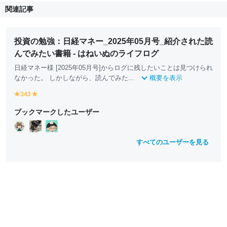
関連記事
投資の勉強：日経マネー_2025年05月号_紹介された読
んでみたい書籍 - はねいぬのライフログ
日経マネー様 [2025年05月号]からログに残したいことは見つけられ
なかった。 しかしながら、読んでみた...
概要を表示
343
y
y
e
e
ブックマークしたユーザー
ll
ll
o
o
w
w
すべてのユーザーを見る