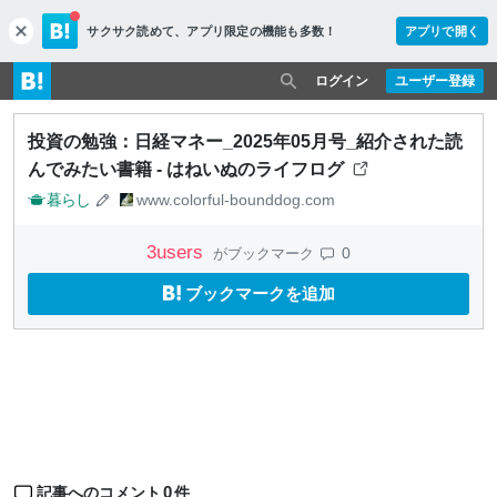
サクサク読めて、
アプリ限定の機能も多数！
アプリで開く
c
l
o
ログイン
ユーザー登録
s
e
投資の勉強：日経マネー_2025年05月号_紹介された読
んでみたい書籍 - はねいぬのライフログ
暮らし
www.colorful-bounddog.com
3
users
0
がブックマーク
ブックマークを追加
0
記事へのコメント
件