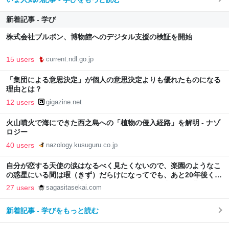
新着記事 - 学び
株式会社ブルボン、博物館へのデジタル支援の検証を開始
15 users
current.ndl.go.jp
「集団による意思決定」が個人の意思決定よりも優れたものになる
理由とは？
12 users
gigazine.net
火山噴火で海にできた西之島への「植物の侵入経路」を解明 - ナゾ
ロジー
40 users
nazology.kusuguru.co.jp
自分が恋する天使の涙はなるべく見たくないので、楽園のようなこ
の惑星にいる間は瑕（きず）だらけになってでも、あと20年後くら
いまでは頑張ろうと香港でぼんやり思ったこと - 失われた世界を探
27 users
sagasitasekai.com
して
新着記事 - 学びをもっと読む