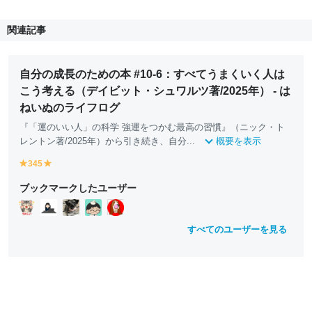
関連記事
自分の成長のための本 #10-6：すべてうまくいく人は
こう考える（デイビット・シュワルツ著/2025年） - は
ねいぬのライフログ
『「運のいい人」の科学 強運をつかむ最高の習慣』（ニック・ト
レントン著/2025年）から引き続き、自分...
概要を表示
345
y
y
e
e
ブックマークしたユーザー
ll
ll
o
o
w
w
すべてのユーザーを見る