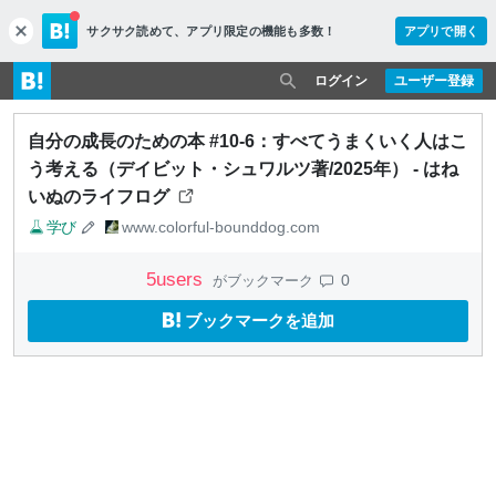
サクサク読めて、
アプリ限定の機能も多数！
アプリで開く
c
l
o
ログイン
ユーザー登録
s
e
自分の成長のための本 #10-6：すべてうまくいく人はこ
う考える（デイビット・シュワルツ著/2025年） - はね
いぬのライフログ
学び
www.colorful-bounddog.com
5
users
0
がブックマーク
ブックマークを追加