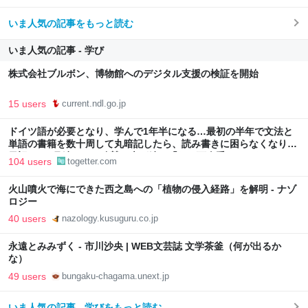
いま人気の記事をもっと読む
いま人気の記事 - 学び
株式会社ブルボン、博物館へのデジタル支援の検証を開始
15 users
current.ndl.go.jp
ドイツ語が必要となり、学んで1年半になる…最初の半年で文法と
単語の書籍を数十周して丸暗記したら、読み書きに困らなくなり、
日記も8ヶ月続けた→称賛の声が続々「なお万人受けではない」
104 users
togetter.com
火山噴火で海にできた西之島への「植物の侵入経路」を解明 - ナゾ
ロジー
40 users
nazology.kusuguru.co.jp
永遠とみみずく - 市川沙央 | WEB文芸誌 文学茶釜（何が出るか
な）
49 users
bungaku-chagama.unext.jp
いま人気の記事 - 学びをもっと読む