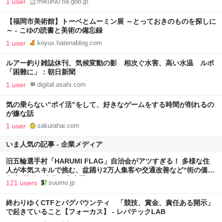
1 user
mikuru0.oa.gob.jp
【福岡市美術館】トーベとムーミン展 ～とっておきのものを探しに
～ - こゆの読書と美術の備忘録
1 user
koyux.hatenablog.com
ルアー釣り雑誌休刊、気候変動の影 相次ぐ水害、高い水温 ルポ
「困難に」：朝日新聞
1 user
digital.asahi.com
気の乗らない”ポイ活”をして、好きなゲームをする時間が削れるの
が嫌な話
1 user
sakurahai.com
いま人気の記事 - 企業メディア
旧五輪選手村「HARUMI FLAG」自治会がアツすぎる！ 多様な住
人が本気スキルで挑む、盆踊り2万人集客や交通改善など“街の価値
向上”戦略 東京・中央区
121 users
suumo.jp
終わりゆくCTFとバグバウンティ 「競技、賞金、責任ある開示」
で起きていること【フォーカス】 - レバテックLAB