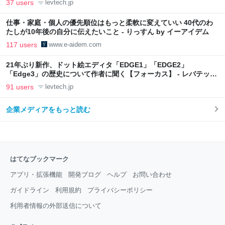
37 users
levtech.jp
仕事・家庭・個人の優先順位はもっと柔軟に変えていい 40代のわ
たしが10年後の自分に伝えたいこと - りっすん by イーアイデム
117 users
www.e-aidem.com
21年ぶり新作、ドット絵エディタ「EDGE1」「EDGE2」
「Edge3」の歴史について作者に聞く【フォーカス】 - レバテック
LAB
91 users
levtech.jp
企業メディアをもっと読む
はてなブックマーク
アプリ・拡張機能
開発ブログ
ヘルプ
お問い合わせ
ガイドライン
利用規約
プライバシーポリシー
利用者情報の外部送信について