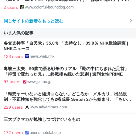
グ
2 users
www.colorful-bounddog.com
同じサイトの新着をもっと読む
いま人気の記事
各党支持率「自民党」35.0％ 「支持なし」39.0％ NHK世論調査 |
NHKニュース
133 users
news.web.nhk
毒蝮三太夫、90歳で語る戦争のリアル 「靴の中にちぎれた足首」
「抑留で変わった兄」…終戦後も続いた悲劇 | 週刊女性PRIME
97 users
www.jprime.jp
「転売ヤーいないと経済回らない」どころか…メルカリ、出品規
制・不正検知を強化しても2桁成長 Switch 2から始まり、「ちいか
わ」で極まった“転売対策の本気”
229 users
www.advertimes.com
三大ブクマカが勉強しつづけているもの
172 users
anond.hatelabo.jp