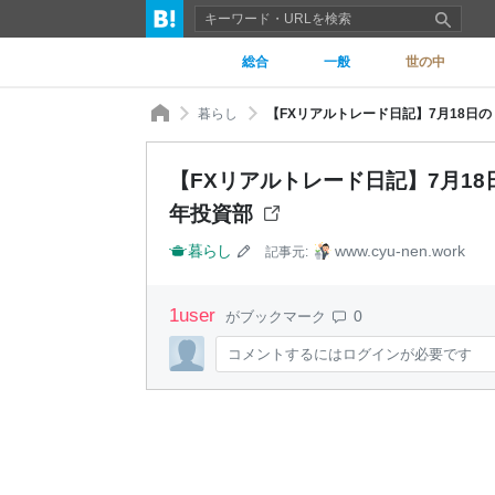
総合
一般
世の中
暮らし
【FXリアルトレード日記】7月18日の
【FXリアルトレード日記】7月18日
年投資部
暮らし
www.cyu-nen.work
記事元:
1
user
0
がブックマーク
コメントするにはログインが必要です