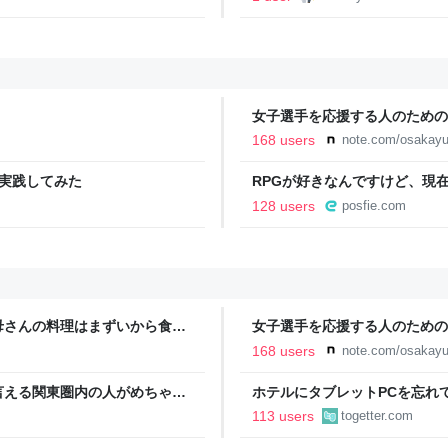
女子選手を応援する人のための
YURU KOSAL:TETSUYA KIT
168 users
note.com/osakayu
」を実践してみた
RPGが好きなんですけど、現
を唱えたくて、ターン制RPG
128 users
posfie.com
っくり考えられたり、途中で休
すか もっとターン制を煮詰め
ラベラーを推したい(´・ω・｀
母さんの料理はまずいから食べ
女子選手を応援する人のための
今後は自分で食事を用意しなさ
YURU KOSAL:TETSUYA KIT
168 users
note.com/osakayu
言える関東圏内の人がめちゃく
ホテルにタブレットPCを忘れ
飛行機代とホテル代』の怒りが
した3日後、「バッテリー搭載
113 users
togetter.com
い」と返信がきた