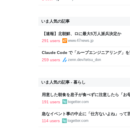
いま人気の記事
【速報】北朝鮮、ロに最大5万人派兵決定か
291 users
www.47news.jp
Claude Code で「ループエンジニアリング
259 users
zenn.dev/tetsu_don
いま人気の記事 - 暮らし
用意した朝食を息子が食べずに注意したら「お
たくない」と…「まずいなら食べなくていい。
191 users
togetter.com
い。お金は渡す」と言った話が議論に
急なイベント事の中止に「仕方ないよね」って
ちゃ羨ましい…遠征だと『キャンセルできない
114 users
togetter.com
どうしても先に来る