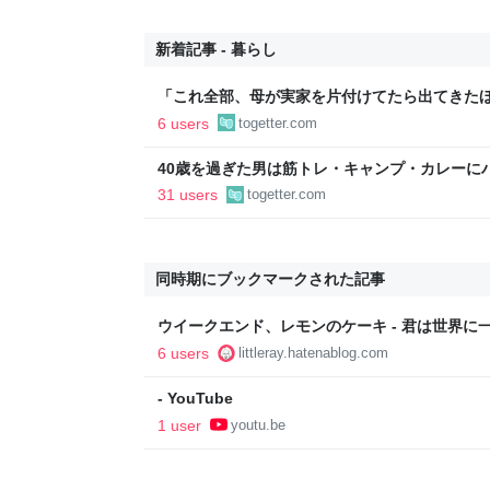
新着記事 - 暮らし
「これ全部、母が実家を片付けてたら出てきた
屋はどこもタダでも引取りNGだった…どうすれ
6 users
togetter.com
りそう「ジモティーを利用しては？」
40歳を過ぎた男は筋トレ・キャンプ・カレーに
挙げられた例にドキッとする「当てはまって笑
31 users
togetter.com
同時期にブックマークされた記事
ウイークエンド、レモンのケーキ - 君は世界に
6 users
littleray.hatenablog.com
- YouTube
1 user
youtu.be