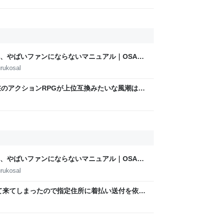
、やばいファンにならないマニュアル｜OSAKA
AMOTO
rukosal
在のアクションRPGが上位互換みたいな風潮は異
にはターン制の良さがあると思ってます 一手をじ
憩したりできるのがターン制の良さじゃないで
て欲しい→「既出だと思うがここはオクトパスト
)」
、やばいファンにならないマニュアル｜OSAKA
AMOTO
rukosal
て来てしまったので指定住所に着払い送付を依頼
の電子機器は運送会社が取扱わず、諦めて下さ