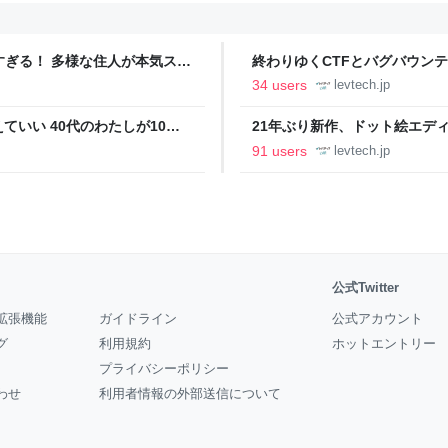
ツすぎる！ 多様な住人が本気スキ
終わりゆくCTFとバグバウン
の価値向上”戦略 東京・中央
ること【フォーカス】 - レバテ
34 users
levtech.jp
いい 40代のわたしが10年
21年ぶり新作、ドット絵エディタ
イデム
ついて作者に聞く【フォーカス】
91 users
levtech.jp
公式Twitter
拡張機能
ガイドライン
公式アカウント
グ
利用規約
ホットエントリー
プライバシーポリシー
わせ
利用者情報の外部送信について