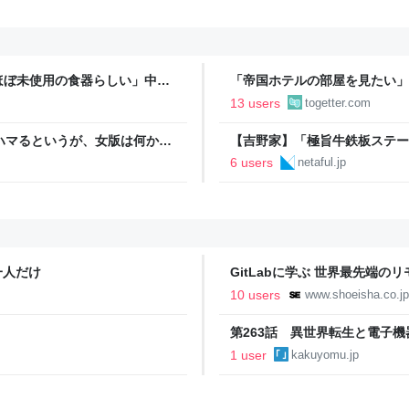
ほぼ未使用の食器らしい」中古
「帝国ホテルの部屋を見たい」
ば？→どうやら歴史的背景があ
けのチョコを食べだしたのでと
13 users
togetter.com
た→残念な体験談に同情集まる
ハマるというが、女版は何か？
【吉野家】「極旨牛鉄板ステー
った」
ーキ定食を食べてみた - ネタ
6 users
netaful.jp
一人だけ
GitLabに学ぶ 世界最先端
オフィスなしでも最大の成果を
10 users
www.shoeisha.co.jp
第263話 異世界転生と電子機器
ヨム
1 user
kakuyomu.jp