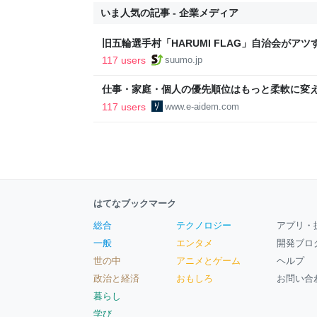
いま人気の記事 - 企業メディア
旧五輪選手村「HARUMI FLAG」自治会がア
ルで挑む、盆踊り2万人集客や交通改善など“街
117 users
suumo.jp
区
仕事・家庭・個人の優先順位はもっと柔軟に変えて
後の自分に伝えたいこと - りっすん by イーア
117 users
www.e-aidem.com
はてなブックマーク
総合
テクノロジー
アプリ・
一般
エンタメ
開発ブロ
世の中
アニメとゲーム
ヘルプ
政治と経済
おもしろ
お問い合
暮らし
学び