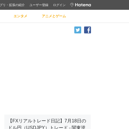
プリ・拡張の紹介
ユーザー登録
ログイン
エンタメ
アニメとゲーム
【FXリアルトレード日記】7月18日の
ドル円（USDJPY）トレード - 関東逆