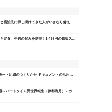
と宿泊先に押し掛けてきた人がいきなり備え付
がめたら、その後各方面に呪詛を吐かれまくっ
キ定食」牛肉の旨みを堪能！1,498円の鉄板ステ
フル
のリモート組織のつくりかた ドキュメントの活用で
出すグローバル企業のしくみ | 翔泳社
 - パートタイム異世界転生（伊都海月） - カク