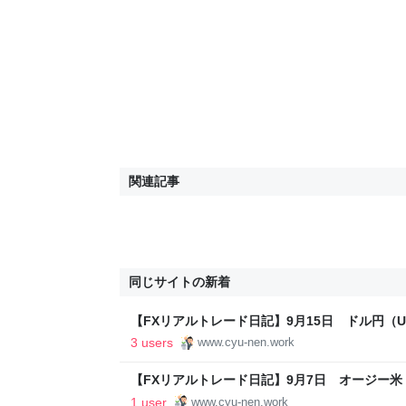
関連記事
同じサイトの新着
【FXリアルトレード日記】9月15日 ドル円（US
中年投資部
3 users
www.cyu-nen.work
【FXリアルトレード日記】9月7日 オージー米ド
関東逆境中年投資部
1 user
www.cyu-nen.work