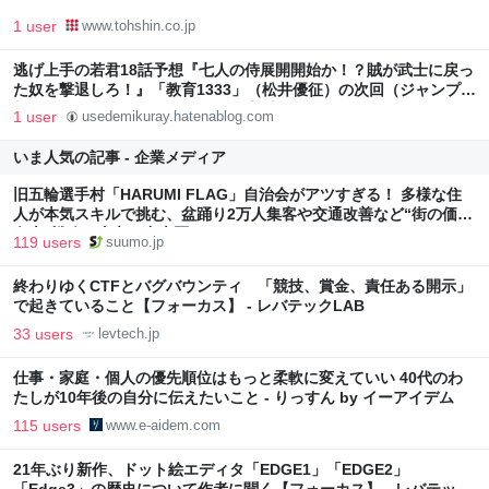
1 user
www.tohshin.co.jp
逃げ上手の若君18話予想『七人の侍展開開始か！？賊が武士に戻っ
た奴を撃退しろ！』「教育1333」（松井優征）の次回（ジャンプ感
想25号2021年）。 #WJ - ジャンプ予想を書く！伝外超スデメキル
1 user
usedemikuray.hatenablog.com
ヤ団劇
いま人気の記事 - 企業メディア
旧五輪選手村「HARUMI FLAG」自治会がアツすぎる！ 多様な住
人が本気スキルで挑む、盆踊り2万人集客や交通改善など“街の価値
向上”戦略 東京・中央区
119 users
suumo.jp
終わりゆくCTFとバグバウンティ 「競技、賞金、責任ある開示」
で起きていること【フォーカス】 - レバテックLAB
33 users
levtech.jp
仕事・家庭・個人の優先順位はもっと柔軟に変えていい 40代のわ
たしが10年後の自分に伝えたいこと - りっすん by イーアイデム
115 users
www.e-aidem.com
21年ぶり新作、ドット絵エディタ「EDGE1」「EDGE2」