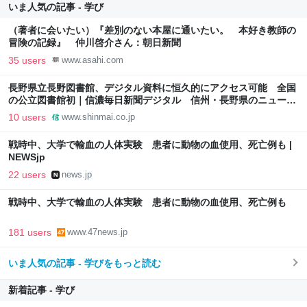
いま人気の記事 - 学び
（著者に会いたい）『差別のない本屋に通いたい。 本好き教師の
冒険の記録』 仲川啓介さん：朝日新聞
35 users
www.asahi.com
長野県立長野図書館、デジタル資料に恒久的にアクセス可能 全国
の公立図書館初｜信濃毎日新聞デジタル 信州・長野県のニュース
サイト
10 users
www.shinmai.co.jp
戦時中、大学で輸血の人体実験 患者に動物の血使用、死亡例も |
NEWSjp
22 users
news.jp
戦時中、大学で輸血の人体実験 患者に動物の血使用、死亡例も
181 users
www.47news.jp
いま人気の記事 - 学びをもっと読む
新着記事 - 学び