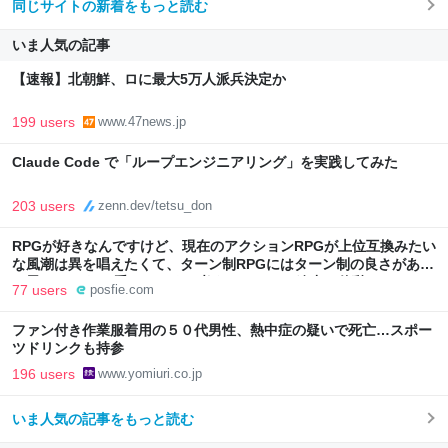
同じサイトの新着をもっと読む
いま人気の記事
【速報】北朝鮮、ロに最大5万人派兵決定か
199 users
www.47news.jp
Claude Code で「ループエンジニアリング」を実践してみた
203 users
zenn.dev/tetsu_don
RPGが好きなんですけど、現在のアクションRPGが上位互換みたい
な風潮は異を唱えたくて、ターン制RPGにはターン制の良さがある
と思ってます 一手をじっくり考えられたり、途中で休憩したりでき
77 users
posfie.com
るのがターン制の良さじゃないですか もっとターン制を煮詰めて欲
しい→「既出だと思うがここはオクトパストラベラーを推したい
ファン付き作業服着用の５０代男性、熱中症の疑いで死亡…スポー
(´・ω・｀)」
ツドリンクも持参
196 users
www.yomiuri.co.jp
いま人気の記事をもっと読む