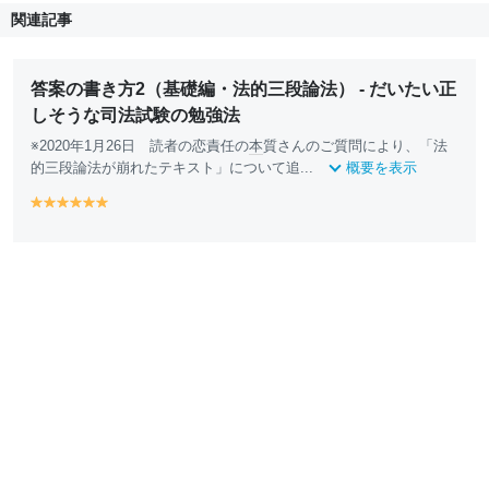
関連記事
答案の書き方2（基礎編・法的三段論法） - だいたい正
しそうな司法試験の勉強法
※2020年1月26日 読者の恋責任の
本
質さんのご質問により、「法
的三段論法が崩れたテキスト」について追...
概要を表示
y
y
y
y
y
y
e
e
e
e
e
e
ll
ll
ll
ll
ll
ll
o
o
o
o
o
o
w
w
w
w
w
w