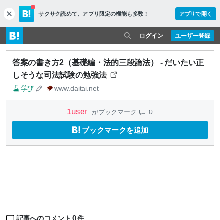
サクサク読めて、
アプリ限定の機能も多数！
アプリで開く
c
l
o
ログイン
ユーザー登録
s
e
答案の書き方2（基礎編・法的三段論法） - だいたい正
しそうな司法試験の勉強法
学び
www.daitai.net
1
user
0
がブックマーク
ブックマークを追加
0
記事へのコメント
件