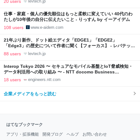
20 users
levtech.jp
仕事・家庭・個人の優先順位はもっと柔軟に変えていい 40代のわ
たしが10年後の自分に伝えたいこと - りっすん by イーアイデム
108 users
www.e-aidem.com
21年ぶり新作、ドット絵エディタ「EDGE1」「EDGE2」
「Edge3」の歴史について作者に聞く【フォーカス】 - レバテック
LAB
88 users
levtech.jp
Interop Tokyo 2026 〜 セキュアなモバイル基盤とIoT脅威検知・
データ利活用への取り組み 〜 - NTT docomo Business
Engineers' Blog
18 users
engineers.ntt.com
企業メディアをもっと読む
はてなブックマーク
アプリ・拡張機能
開発ブログ
ヘルプ
お問い合わせ