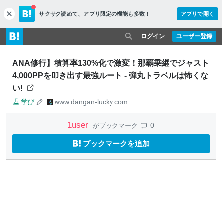
サクサク読めて、
アプリ限定の機能も多数！
アプリで開く
c
l
o
ログイン
ユーザー登録
s
e
ANA修行】積算率130%化で激変！那覇乗継でジャスト
4,000PPを叩き出す最強ルート - 弾丸トラベルは怖くな
い!
学び
www.dangan-lucky.com
1
user
0
がブックマーク
ブックマークを追加