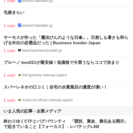
1 user
anond.hatelabo.jp
毛唐きらい
1 user
anond.hatelabo.jp
サーモスが作った「魔法びんのような日傘」。日差しも暑さも和ら
げる外出の必需品だった | Business Insider Japan
1 user
www.businessinsider.jp
ブルーノ boe021が最安値！低価格で今買うならココで決まり
1 user
hot-gurume.seesaa.space
スパーレネオの口コミ｜自宅の水素風呂の濃度が凄い！
1 user
suiso-no-ohuro.seesaa.space
いま人気の記事 - 企業メディア
終わりゆくCTFとバグバウンティ 「競技、賞金、責任ある開示」
で起きていること【フォーカス】 - レバテックLAB