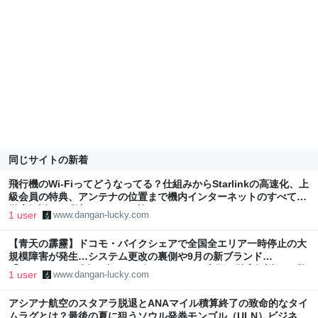
同じサイトの新着
飛行機のWi-Fiってどうなってる？仕組みからStarlinkの高速化、上
級会員の特典、アンテナの位置まで機内インターネットのすべてを
徹底解説！ - 弾丸トラベルは怖くない!
1 user
www.dangan-lucky.com
【青天の霹靂】ドコモ・バイクシェアで全国全エリア一時停止の大
規模障害が発生…システム更改の裏側や9月の新ブランド
「NOLL」への移行、知られざるインフラの裏側を徹底解説！ - 弾
1 user
www.dangan-lucky.com
丸トラベルは怖くない!
アシアナ航空のスタアラ脱退とANAマイル積算終了の致命的なタイ
ムラグとは？最後の夏に狙うソウル発券モンゴル（ULN）ビジネス