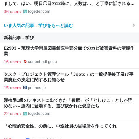
まして、はい、明日◯日の12時に、人数は…」と丁寧に話されるよ
り、受ける側としてはもっと簡潔な方が楽なんだよな
36 users
togetter.com
いま人気の記事 - 学びをもっと読む
新着記事 - 学び
E2903 – 琉球大学附属図書館医学部分館でのカビ被害資料の清掃作
業
16 users
current.ndl.go.jp
タスク・プロジェクト管理ツール「Jooto」の一般提供終了及び事
業廃止の決定に関するお知らせ
15 users
prtimes.jp
漢検準1級のテキストに出てきた「俊彦」が「としひこ」としか読
めない→脳内に登場する、選び抜かれた俊彦たち
22 users
togetter.com
「心理的安全性」の前に、中途社員の居場所を作ってくれ