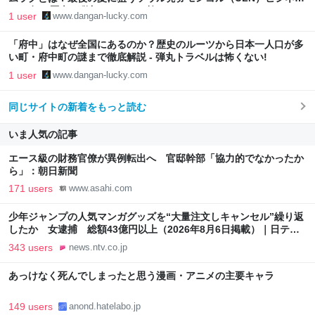
と25年の歴史 - 弾丸トラベルは怖くない!
1 user
www.dangan-lucky.com
「府中」はなぜ全国にあるのか？歴史のルーツから日本一人口が多
い町・府中町の謎まで徹底解説 - 弾丸トラベルは怖くない!
1 user
www.dangan-lucky.com
同じサイトの新着をもっと読む
いま人気の記事
エース級の財務官僚が異例転出へ 官邸幹部「協力的でなかったか
ら」：朝日新聞
171 users
www.asahi.com
少年ジャンプの人気マンガグッズを“大量注文しキャンセル”繰り返
したか 女逮捕 総額43億円以上（2026年8月6日掲載）｜日テレ
NEWS NNN
343 users
news.ntv.co.jp
あっけなく死んでしまったと思う漫画・アニメの主要キャラ
149 users
anond.hatelabo.jp