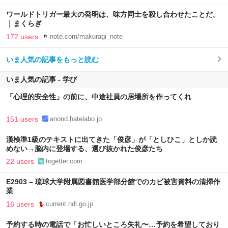
ワールドトリガー最大の発明は、味方同士を殺し合わせたことだ。
｜まくらぎ
172 users
note.com/makuragi_note
いま人気の記事をもっと読む
いま人気の記事 - 学び
「心理的安全性」の前に、中途社員の居場所を作ってくれ
151 users
anond.hatelabo.jp
漢検準1級のテキストに出てきた「俊彦」が「としひこ」としか読
めない→脳内に登場する、選び抜かれた俊彦たち
22 users
togetter.com
E2903 – 琉球大学附属図書館医学部分館でのカビ被害資料の清掃作
業
16 users
current.ndl.go.jp
予約する時の電話で「お忙しいところ失礼〜…予約を希望しており