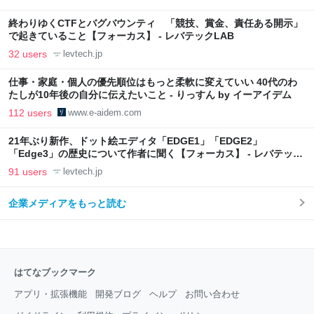
終わりゆくCTFとバグバウンティ 「競技、賞金、責任ある開示」
で起きていること【フォーカス】 - レバテックLAB
32 users
levtech.jp
仕事・家庭・個人の優先順位はもっと柔軟に変えていい 40代のわ
たしが10年後の自分に伝えたいこと - りっすん by イーアイデム
112 users
www.e-aidem.com
21年ぶり新作、ドット絵エディタ「EDGE1」「EDGE2」
「Edge3」の歴史について作者に聞く【フォーカス】 - レバテック
LAB
91 users
levtech.jp
企業メディアをもっと読む
はてなブックマーク
アプリ・拡張機能
開発ブログ
ヘルプ
お問い合わせ