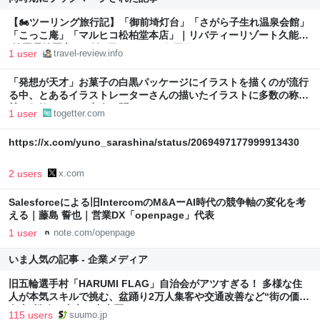
【🏍️ツーリング旅行記】「御前埼灯台」「さがら子生れ温泉会館」
「こっこ庵」「マルヒコ松柏堂本店」｜リバティーリゾート久能山
(静岡県静岡市)へ1泊2日ツーリング1日目
1 user
travel-review.info
「発想が天才」お菓子の白黒パッケージにイラストを描くのが流行
る中、とあるイラストレーターさんの描いたイラストに多数の称
賛、何故かとある音楽も聞こえてくるような
1 user
togetter.com
https://x.com/yuno_sarashina/status/2069497177999913430
2 users
x.com
Salesforceによる旧IntercomのM&AーAI時代の競争軸の変化を考
える｜藤島 誓也｜営業DX「openpage」代表
1 user
note.com/openpage
いま人気の記事 - 企業メディア
旧五輪選手村「HARUMI FLAG」自治会がアツすぎる！ 多様な住
人が本気スキルで挑む、盆踊り2万人集客や交通改善など“街の価値
向上”戦略 東京・中央区
115 users
suumo.jp