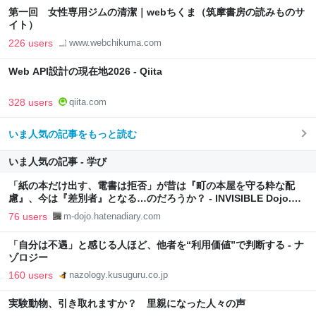
第一回 女性専用ジムの清潔｜webちくま（筑摩書房の読みものサ
イト）
226 users
www.webchikuma.com
Web API設計の現在地2026 - Qiita
328 users
qiita.com
いま人気の記事をもっと読む
いま人気の記事 - 学び
「紙の本だけ出す、電書は拒否」が昔は『町の本屋を守る粋な配
慮』、今は『差別者』となる…のだろうか？ - INVISIBLE Dojo.
ーQUIET & COLORFUL PLACE-
76 users
m-dojo.hatenadiary.com
「自分は不遇」と感じる人ほど、他者を“利用価値”で判断する - ナ
ゾロジー
160 users
nazology.kusuguru.co.jp
実験動物、引き取れますか？ 里親になった人々の声