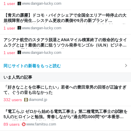
徹底解説！ - 弾丸トラベルは怖くない!
1 user
www.dangan-lucky.com
【青天の霹靂】ドコモ・バイクシェアで全国全エリア一時停止の大
規模障害が発生…システム更改の裏側や9月の新ブランド
「NOLL」への移行、知られざるインフラの裏側を徹底解説！ - 弾
1 user
www.dangan-lucky.com
丸トラベルは怖くない!
アシアナ航空のスタアラ脱退とANAマイル積算終了の致命的なタイ
ムラグとは？最後の夏に狙うソウル発券モンゴル（ULN）ビジネス
と25年の歴史 - 弾丸トラベルは怖くない!
1 user
www.dangan-lucky.com
同じサイトの新着をもっと読む
いま人気の記事
「好きなことを仕事にしたい」若者への豊田章男の回答が正論すぎ
て、ぐうの音も出なかった
332 users
diamond.jp
『電工らぶ ゼロから始める電気工事士』第二種電気工事士の試験を
5人のヒロインと勉強。青春しながら“過去問1000問”や“本番形式
CBT模擬試験”で本格的に学べるノベルゲーム | ゲーム・エンタメ
89 users
www.famitsu.com
最新情報のファミ通.com