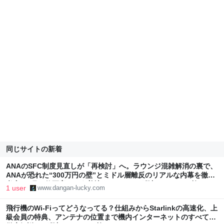
同じサイトの新着
ANAのSFC制度見直しが「再検討」へ。ラウンジ混雑解消の裏で、
ANAが恐れた“300万円の壁”とミドル層離反のリアルな内幕を徹底
考察。9月の修正案はどう着地するのか？ - 弾丸トラベルは怖くな
1 user
www.dangan-lucky.com
い!
飛行機のWi-Fiってどうなってる？仕組みからStarlinkの高速化、上
級会員の特典、アンテナの位置まで機内インターネットのすべてを