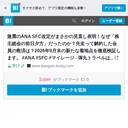
サクサク読めて、
アプリ限定の機能も多数！
アプリで開く
c
l
o
ログイン
ユーザー登録
s
e
激震のANA SFC改定がまさかの見直し表明！なぜ「株
主総会の前日夕方」だったのか？先走って解約した会
員の救済は？2026年9月末の新たな着地点を徹底検証し
ます。 #ANA #SFC #マイレージ - 弾丸トラベルは...
学び
www.dangan-lucky.com
1
user
0
がブックマーク
ブックマークを追加