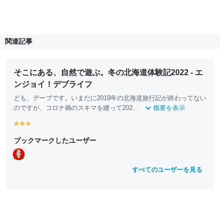
関連記事
そこにある、自然で遊ぶ。冬の北海道体験記2022 - エ
ンジョイ！デブライフ
ども、デーブです。いまだに2019年の
北海道
旅行
記が終わってない
のですが、コロナ禍のスキマを縫って202...
概要を表示
y
y
y
e
e
e
ブックマークしたユーザー
ll
ll
ll
o
o
o
w
w
w
すべてのユーザーを見る