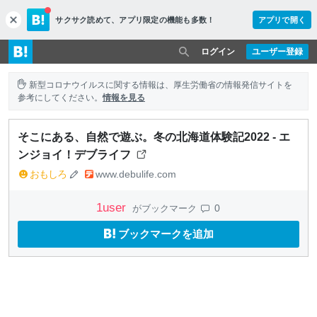
サクサク読めて、
アプリ限定の機能も多数！
アプリで開く
c
l
o
ログイン
ユーザー登録
s
e
新型コロナウイルスに関する情報は、厚生労働省の情報発信サイトを
参考にしてください。
情報を見る
そこにある、自然で遊ぶ。冬の北海道体験記2022 - エ
ンジョイ！デブライフ
おもしろ
www.debulife.com
1
user
0
がブックマーク
ブックマークを追加