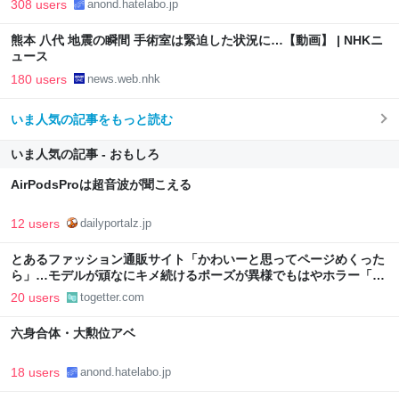
308 users
anond.hatelabo.jp
熊本 八代 地震の瞬間 手術室は緊迫した状況に…【動画】 | NHKニ
ュース
180 users
news.web.nhk
いま人気の記事をもっと読む
いま人気の記事 - おもしろ
AirPodsProは超音波が聞こえる
12 users
dailyportalz.jp
とあるファッション通販サイト「かわいーと思ってページめくった
ら」…モデルが頑なにキメ続けるポーズが異様でもはやホラー「3
枚目でさすがに笑った」
20 users
togetter.com
六身合体・大勲位アベ
18 users
anond.hatelabo.jp