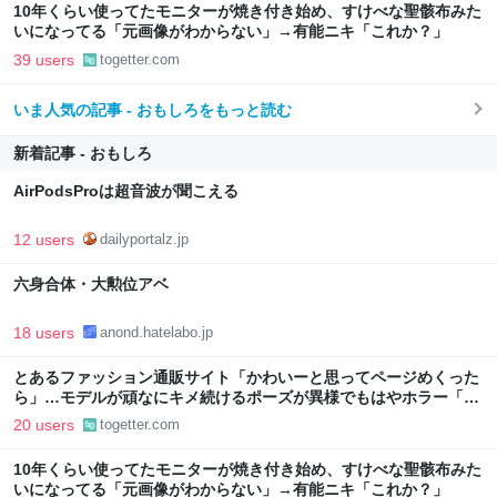
10年くらい使ってたモニターが焼き付き始め、すけべな聖骸布みた
いになってる「元画像がわからない」→有能ニキ「これか？」
39 users
togetter.com
いま人気の記事 - おもしろをもっと読む
新着記事 - おもしろ
AirPodsProは超音波が聞こえる
12 users
dailyportalz.jp
六身合体・大勲位アベ
18 users
anond.hatelabo.jp
とあるファッション通販サイト「かわいーと思ってページめくった
ら」…モデルが頑なにキメ続けるポーズが異様でもはやホラー「3
枚目でさすがに笑った」
20 users
togetter.com
10年くらい使ってたモニターが焼き付き始め、すけべな聖骸布みた
いになってる「元画像がわからない」→有能ニキ「これか？」