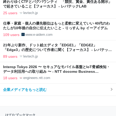
終わりゆくCTFとバグバウンティ 「競技、賞金、責任ある開示」
で起きていること【フォーカス】 - レバテックLAB
25 users
levtech.jp
仕事・家庭・個人の優先順位はもっと柔軟に変えていい 40代のわ
たしが10年後の自分に伝えたいこと - りっすん by イーアイデム
109 users
www.e-aidem.com
21年ぶり新作、ドット絵エディタ「EDGE1」「EDGE2」
「Edge3」の歴史について作者に聞く【フォーカス】 - レバテック
LAB
89 users
levtech.jp
Interop Tokyo 2026 〜 セキュアなモバイル基盤とIoT脅威検知・
データ利活用への取り組み 〜 - NTT docomo Business
Engineers' Blog
18 users
engineers.ntt.com
企業メディアをもっと読む
はてなブックマーク