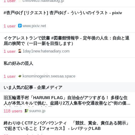
1 user
chris4403.hatenablog.jp
#杏戸ゆげ [リクエスト] 杏戸ゆげ - ういういのイラスト - pixiv
1 user
www.pixiv.net
イケアレストランで読書 #図書館情報学 - 定年後の人生：自由と退
屈の狭間で（一日一新を目指します）
1 user
1day1new.hatenadiary.com
私の好みの芸人
1 user
konominogeinin.seesaa.space
いま人気の記事 - 企業メディア
旧五輪選手村「HARUMI FLAG」自治会がアツすぎる！ 多様な住
人が本気スキルで挑む、盆踊り2万人集客や交通改善など“街の価値
向上”戦略 東京・中央区
118 users
suumo.jp
終わりゆくCTFとバグバウンティ 「競技、賞金、責任ある開示」
で起きていること【フォーカス】 - レバテックLAB