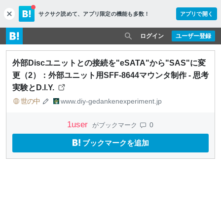
サクサク読めて、
アプリ限定の機能も多数！
アプリで開く
c
l
o
ログイン
ユーザー登録
s
e
外部Discユニットとの接続を"eSATA"から"SAS"に変
更（2）：外部ユニット用SFF-8644マウンタ制作 - 思考
実験とD.I.Y.
世の中
www.diy-gedankenexperiment.jp
1
user
0
がブックマーク
ブックマークを追加