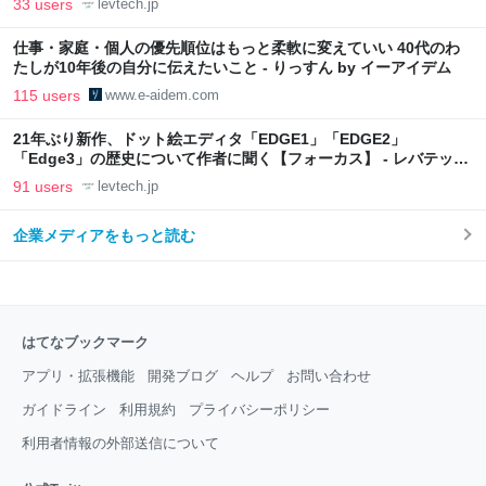
33 users
levtech.jp
仕事・家庭・個人の優先順位はもっと柔軟に変えていい 40代のわ
たしが10年後の自分に伝えたいこと - りっすん by イーアイデム
115 users
www.e-aidem.com
21年ぶり新作、ドット絵エディタ「EDGE1」「EDGE2」
「Edge3」の歴史について作者に聞く【フォーカス】 - レバテック
LAB
91 users
levtech.jp
企業メディアをもっと読む
はてなブックマーク
アプリ・拡張機能
開発ブログ
ヘルプ
お問い合わせ
ガイドライン
利用規約
プライバシーポリシー
利用者情報の外部送信について