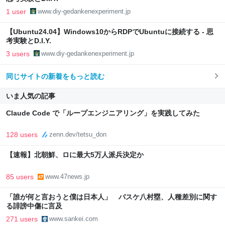
1 user
www.diy-gedankenexperiment.jp
【Ubuntu24.04】Windows10からRDPでUbuntuに接続する - 思
考実験とD.I.Y.
3 users
www.diy-gedankenexperiment.jp
同じサイトの新着をもっと読む
いま人気の記事
Claude Code で「ループエンジニアリング」を実践してみた
128 users
zenn.dev/tetsu_don
【速報】北朝鮮、ロに最大5万人派兵決定か
85 users
www.47news.jp
「誰が何と言おうと僕は日本人」 バスケ八村塁、人種差別に関す
る誹謗中傷に言及
271 users
www.sankei.com