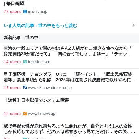
| 毎日新聞
72 users
mainichi.jp
いま人気の記事 - 世の中をもっと読む
新着記事 - 世の中
空港の一般エリアで隣のお姉さん2人組がたこ焼きを食べながら「
搭乗開始30分前だって」「 間に合うでしょ、よゆー」「チェック
インしてるし、助けてくれるよ」と話していた→無理です
14 users
togetter.com
甲子園応援 チョンダラーOKに 「顔ペイント」「郷土民俗変装
着等」禁止事項から削除 2025年は注意され決勝戦で取りやめに |
沖縄タイムス＋プラス
15 users
www.okinawatimes.co.jp
【速報】日本郵便でシステム障害
12 users
www.47news.jp
駅で年配女性が崩れ落ちるように倒れたが、自分ともう1人の女性
しか反応しておらず、他の人は遠巻きから見てただけ… その後、駅
員を呼びに行ったら、ダルそうに対応され、辛くなった