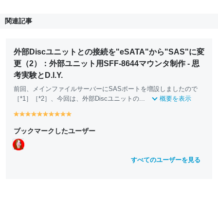
関連記事
外部Discユニットとの接続を"eSATA"から"SAS"に変
更（2）：外部ユニット用SFF-8644マウンタ制作 - 思
考実験とD.I.Y.
前回、メインファイルサーバーにSASポートを増設しましたので
［*1］［*2］、今回は、外部Discユニットの...
概要を表示
y
y
y
y
y
y
y
y
y
y
e
e
e
e
e
e
e
e
e
e
ブックマークしたユーザー
ll
ll
ll
ll
ll
ll
ll
ll
ll
ll
o
o
o
o
o
o
o
o
o
o
w
w
w
w
w
w
w
w
w
w
すべてのユーザーを見る