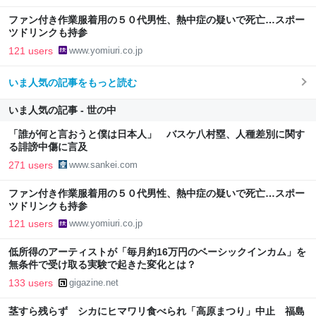
ファン付き作業服着用の５０代男性、熱中症の疑いで死亡…スポー
ツドリンクも持参
121 users
www.yomiuri.co.jp
いま人気の記事をもっと読む
いま人気の記事 - 世の中
「誰が何と言おうと僕は日本人」 バスケ八村塁、人種差別に関す
る誹謗中傷に言及
271 users
www.sankei.com
ファン付き作業服着用の５０代男性、熱中症の疑いで死亡…スポー
ツドリンクも持参
121 users
www.yomiuri.co.jp
低所得のアーティストが「毎月約16万円のベーシックインカム」を
無条件で受け取る実験で起きた変化とは？
133 users
gigazine.net
茎すら残らず シカにヒマワリ食べられ「高原まつり」中止 福島