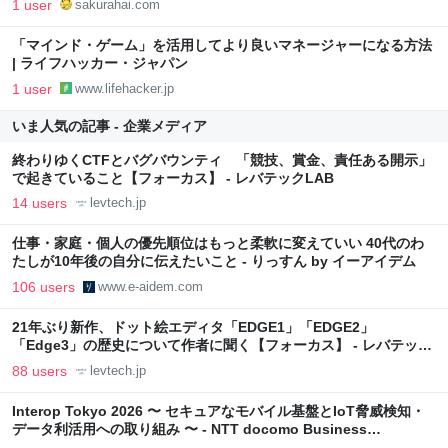
1 user
sakurahai.com
「マインド・ゲーム」を活用してより良いマネージャーになる方法
| ライフハッカー・ジャパン
1 user
www.lifehacker.jp
いま人気の記事 - 企業メディア
終わりゆくCTFとバグバウンティ 「競技、賞金、責任ある開示」
で起きていること【フォーカス】 - レバテックLAB
14 users
levtech.jp
仕事・家庭・個人の優先順位はもっと柔軟に変えていい 40代のわ
たしが10年後の自分に伝えたいこと - りっすん by イーアイデム
106 users
www.e-aidem.com
21年ぶり新作、ドット絵エディタ「EDGE1」「EDGE2」
「Edge3」の歴史について作者に聞く【フォーカス】 - レバテック
LAB
88 users
levtech.jp
Interop Tokyo 2026 〜 セキュアなモバイル基盤とIoT脅威検知・
データ利活用への取り組み 〜 - NTT docomo Business
Engineers' Blog