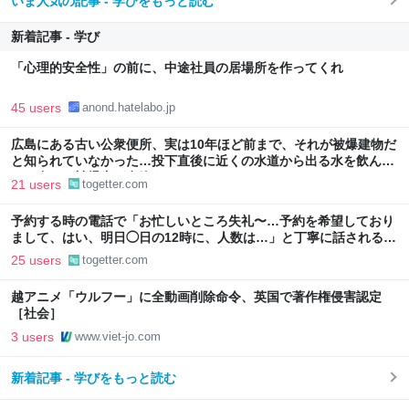
いま人気の記事 - 学びをもっと読む
新着記事 - 学び
「心理的安全性」の前に、中途社員の居場所を作ってくれ
45 users
anond.hatelabo.jp
広島にある古い公衆便所、実は10年ほど前まで、それが被爆建物だ
と知られていなかった…投下直後に近くの水道から出る水を飲ん
で、多くの被爆者が息絶えた
21 users
togetter.com
予約する時の電話で「お忙しいところ失礼〜…予約を希望しており
まして、はい、明日◯日の12時に、人数は…」と丁寧に話されるよ
り、受ける側としてはもっと簡潔な方が楽なんだよな
25 users
togetter.com
越アニメ「ウルフー」に全動画削除命令、英国で著作権侵害認定
［社会］
3 users
www.viet-jo.com
新着記事 - 学びをもっと読む