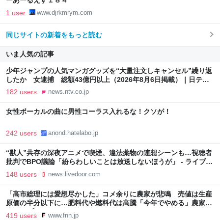
ーあーるえす１８４
1 user
www.djrkmrym.com
同じサイトの新着をもっと読む
いま人気の記事
少年ジャンプの人気マンガグッズを“大量注文しキャンセル”繰り返
したか 女逮捕 総額43億円以上（2026年8月6日掲載）｜日テレ
NEWS NNN
182 users
news.ntv.co.jp
女性ボーカルの曲に男性コーラス入れるな！クソが！
242 users
anond.hatelabo.jp
“獣人”共存の深夜アニメで喫煙、違法薬物の連想シーンも…視聴者
批判でBPO議論「紛らわしいことは放送しないほうが」 - ライブド
アニュース
148 users
news.livedoor.com
「高市総理には愛想尽かした」コメ余りに農家が悲鳴 売値は生産
原価の半分以下に…肥料代や燃料代は高騰「今年でやめる」農家も
｜FNNプライムオンライン
419 users
www.fnn.jp