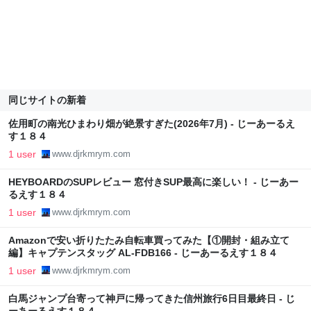
同じサイトの新着
佐用町の南光ひまわり畑が絶景すぎた(2026年7月) - じーあーるえ
す１８４
1 user
www.djrkmrym.com
HEYBOARDのSUPレビュー 窓付きSUP最高に楽しい！ - じーあー
るえす１８４
1 user
www.djrkmrym.com
Amazonで安い折りたたみ自転車買ってみた【①開封・組み立て
編】キャプテンスタッグ AL-FDB166 - じーあーるえす１８４
1 user
www.djrkmrym.com
白馬ジャンプ台寄って神戸に帰ってきた信州旅行6日目最終日 - じ