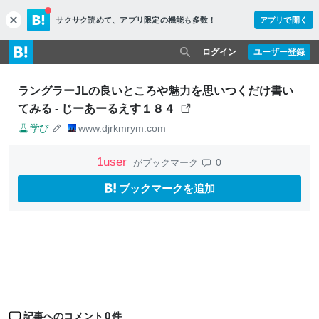
サクサク読めて、
アプリ限定の機能も多数！
アプリで開く
c
l
o
ログイン
ユーザー登録
s
e
ラングラーJLの良いところや魅力を思いつくだけ書い
てみる - じーあーるえす１８４
学び
www.djrkmrym.com
1
user
0
がブックマーク
ブックマークを追加
0
記事へのコメント
件