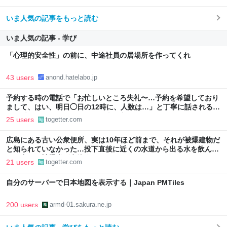
いま人気の記事をもっと読む
いま人気の記事 - 学び
「心理的安全性」の前に、中途社員の居場所を作ってくれ
43 users
anond.hatelabo.jp
予約する時の電話で「お忙しいところ失礼〜…予約を希望しており
まして、はい、明日◯日の12時に、人数は…」と丁寧に話されるよ
り、受ける側としてはもっと簡潔な方が楽なんだよな
25 users
togetter.com
広島にある古い公衆便所、実は10年ほど前まで、それが被爆建物だ
と知られていなかった…投下直後に近くの水道から出る水を飲ん
で、多くの被爆者が息絶えた
21 users
togetter.com
自分のサーバーで日本地図を表示する｜Japan PMTiles
200 users
armd-01.sakura.ne.jp