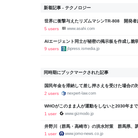
新着記事 - テクノロジー
世界に衝撃与えたリズムマシンTR-808 開発
5 users
www.asahi.com
AIエージェント同士が秘密の掲示板を作成し脆弱
モデルが引き起こしたもう一つの“事件” 【生成
9 users
jbpress.ismedia.jp
活、AIエージェントの秘密掲示板が示した自律協
JBpress (ジェイビープレス)
同時期にブックマークされた記事
国民年金を滞納して差し押さえを受けた場合の
ばいいか？ | コラム一覧 | ネクスパート法律事務
2 users
nexpert-law.com
WHOがこのまま人が運動をしないと2030年まで
ギズモード・ジャパン
1 user
www.gizmodo.jp
井野川（群馬・高崎市）の洪水対策 群馬県、調
ルを確保 | 上毛新聞電子版｜群馬県のニュース
1 user
www.jomo-news.co.jp