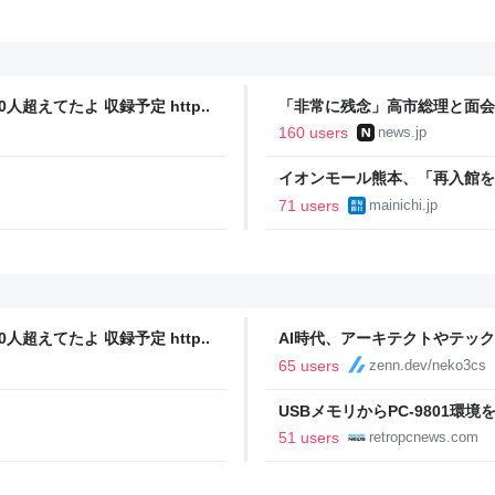
人超えてたよ 収録予定 http..
「非常に残念」高市総理と面会
爆体験者「何のために」 | NEW
160 users
news.jp
イオンモール熊本、「再入館を
71 users
mainichi.jp
人超えてたよ 収録予定 http..
AI時代、アーキテクトやテッ
65 users
zenn.dev/neko3cs
USBメモリからPC-9801環境を起動
51 users
retropcnews.com