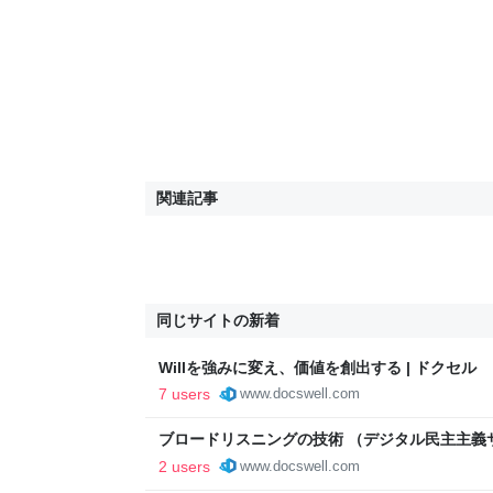
関連記事
同じサイトの新着
Willを強みに変え、価値を創出する | ドクセル
7 users
www.docswell.com
ブロードリスニングの技術 （デジタル民主主義サミ
セル
2 users
www.docswell.com