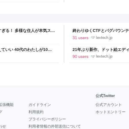
ツすぎる！ 多様な住人が本気スキ
終わりゆくCTFとバグバウン
の価値向上”戦略 東京・中央
ること【フォーカス】 - レバテ
31 users
levtech.jp
いい 40代のわたしが10年
21年ぶり新作、ドット絵エディタ
イデム
ついて作者に聞く【フォーカス】
90 users
levtech.jp
公式Twitter
拡張機能
ガイドライン
公式アカウント
グ
利用規約
ホットエントリー
プライバシーポリシー
わせ
利用者情報の外部送信について