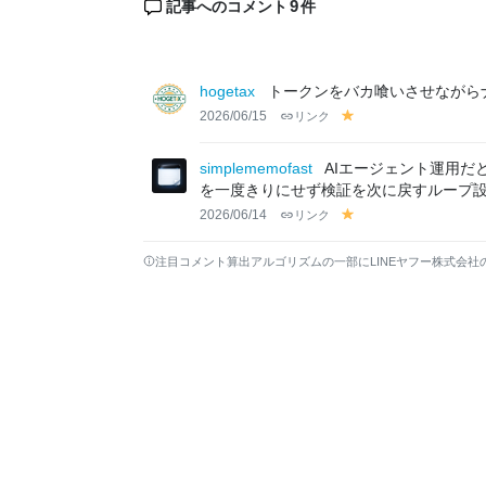
9
記事へのコメント
件
hogetax
トークンをバカ喰いさせながらナ
2026/06/15
リンク
y
el
lo
simplememofast
AIエージェント運用
w
を一度きりにせず検証を次に戻すループ
2026/06/14
リンク
y
el
lo
注目コメント算出アルゴリズムの一部にLINEヤフー株式会社
w