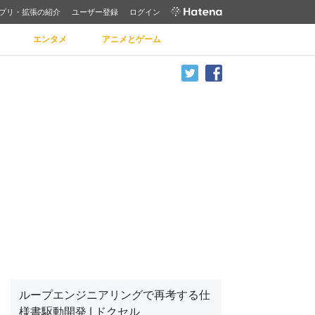
プリ・拡張の紹介
ユーザー登録
ログイン
エンタメ
アニメとゲーム
ループエンジニアリングで再考する仕
様書駆動開発 | ドクセル