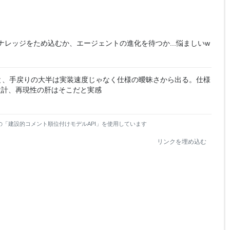
レッジをため込むか、エージェントの進化を待つか...悩ましいw
だと、手戻りの大半は実装速度じゃなく仕様の曖昧さから出る。仕様
設計、再現性の肝はそこだと実感
の「建設的コメント順位付けモデルAPI」を使用しています
リンクを埋め込む