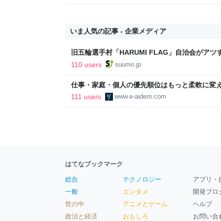
いま人気の記事 - 企業メディア
旧五輪選手村「HARUMI FLAG」自治会がア
ルで挑む、盆踊り2万人集客や交通改善など“街
110 users
suumo.jp
区
仕事・家庭・個人の優先順位はもっと柔軟に変えて
後の自分に伝えたいこと - りっすん by イーア
111 users
www.e-aidem.com
はてなブックマーク
総合
テクノロジー
アプリ・
一般
エンタメ
開発ブロ
世の中
アニメとゲーム
ヘルプ
政治と経済
おもしろ
お問い合