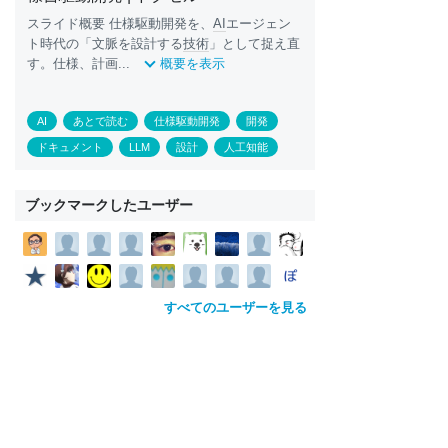
スライド概要 仕様駆動開発を、
AI
エージェン
ト時代の「文脈を設計する
技術
」として捉え直
す。仕様、計画...
概要を表示
AI
あとで読む
仕様駆動開発
開発
ドキュメント
LLM
設計
人工知能
ブックマークしたユーザー
すべてのユーザーを見る