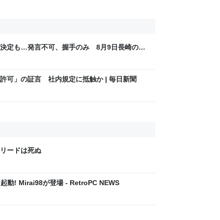
決定も…発言不可、握手のみ 8月9日長崎の被
Sjp
許可」の証言 社内規定に抵触か | 毎日新聞
クリードは死ぬ
! Mirai98が登場 - RetroPC NEWS