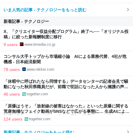
いま人気の記事 - テクノロジーをもっと読む
新着記事 - テクノロジー
X、「クリエイター収益分配プログラム」終了へ──「オリジナル投
稿」に絞った新報酬制度に移行
9 users
www.itmedia.co.jp
コンサル大手トップから市場縮小論 AIによる業務代替、4社が危
機感 - 日本経済新聞
78 users
www.nikkei.com
「休暇中に呼ばれたなら同情する」データセンターの記者会見で騒
動になった秋田県職員だが、前職で世話になった人から擁護の声
「行政側として八面六臂の活躍をしたと思う」
46 users
togetter.com
「原爆はうそ」「放射線の被害はなかった」といった原爆に関する
荒唐無稽なフェイク動画がSNSなどで広がる事態に… 生成AIによる
被爆の実相からはかけ離れた動画も増加、被爆者からは憤りの声も
124 users
togetter.com
新着記事 - テクノロジーをもっと読む