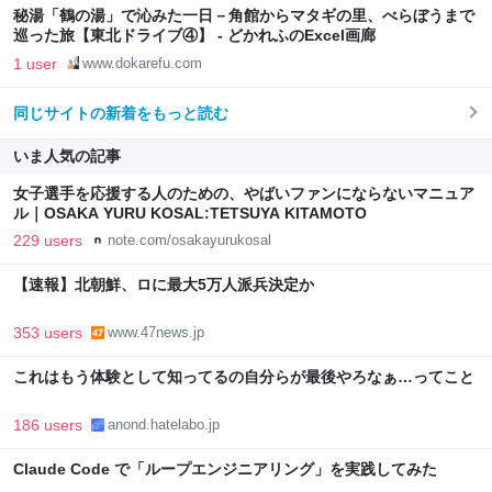
秘湯「鶴の湯」で沁みた一日－角館からマタギの里、べらぼうまで
巡った旅【東北ドライブ④】 - どかれふのExcel画廊
1 user
www.dokarefu.com
同じサイトの新着をもっと読む
いま人気の記事
女子選手を応援する人のための、やばいファンにならないマニュア
ル｜OSAKA YURU KOSAL:TETSUYA KITAMOTO
229 users
note.com/osakayurukosal
【速報】北朝鮮、ロに最大5万人派兵決定か
353 users
www.47news.jp
これはもう体験として知ってるの自分らが最後やろなぁ…ってこと
186 users
anond.hatelabo.jp
Claude Code で「ループエンジニアリング」を実践してみた