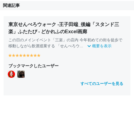
関連記事
東京せんべろウォーク -王子田端_後編「スタンド三
楽」ふたたび - どかれふのExcel画廊
この日のメインイベント「三楽」の店内 今年初めての街を徒歩で
移動しながら飲酒巡業する 「せんべろウ...
概要を表示
y
y
y
y
y
y
y
y
y
e
e
e
e
e
e
e
e
e
ブックマークしたユーザー
ll
ll
ll
ll
ll
ll
ll
ll
ll
o
o
o
o
o
o
o
o
o
w
w
w
w
w
w
w
w
w
すべてのユーザーを見る