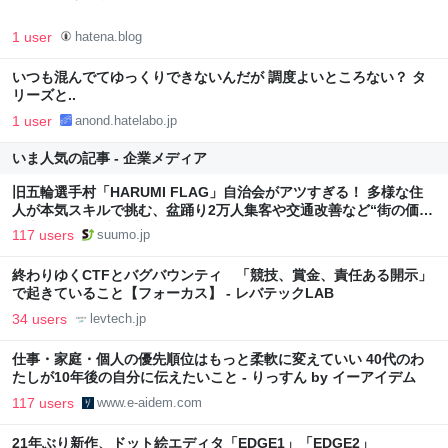
1 user
hatena.blog
いつも混んでてゆっくりできないんだが 調度よいところない？ タ
リーズと..
1 user
anond.hatelabo.jp
いま人気の記事 - 企業メディア
旧五輪選手村「HARUMI FLAG」自治会がアツすぎる！ 多様な住
人が本気スキルで挑む、盆踊り2万人集客や交通改善など“街の価値
向上”戦略 東京・中央区
117 users
suumo.jp
終わりゆくCTFとバグバウンティ 「競技、賞金、責任ある開示」
で起きていること【フォーカス】 - レバテックLAB
34 users
levtech.jp
仕事・家庭・個人の優先順位はもっと柔軟に変えていい 40代のわ
たしが10年後の自分に伝えたいこと - りっすん by イーアイデム
117 users
www.e-aidem.com
21年ぶり新作、ドット絵エディタ「EDGE1」「EDGE2」