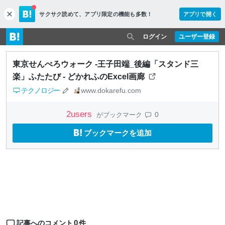
サクサク読めて、
アプリ限定の機能も多数！
アプリで開く
c
l
o
ログイン
ユーザー登録
s
e
東京せんべろウォーク -王子田端_後編「スタンド三
楽」ふたたび - どかれふのExcel画廊
テクノロジー
www.dokarefu.com
2
users
0
がブックマーク
ブックマークを追加
0
記事へのコメント
件