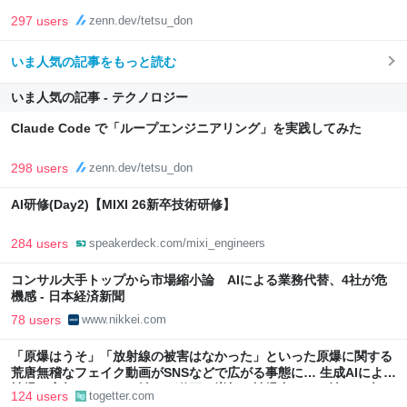
297 users
zenn.dev/tetsu_don
いま人気の記事をもっと読む
いま人気の記事 - テクノロジー
Claude Code で「ループエンジニアリング」を実践してみた
298 users
zenn.dev/tetsu_don
AI研修(Day2)【MIXI 26新卒技術研修】
284 users
speakerdeck.com/mixi_engineers
コンサル大手トップから市場縮小論 AIによる業務代替、4社が危
機感 - 日本経済新聞
78 users
www.nikkei.com
「原爆はうそ」「放射線の被害はなかった」といった原爆に関する
荒唐無稽なフェイク動画がSNSなどで広がる事態に… 生成AIによる
被爆の実相からはかけ離れた動画も増加、被爆者からは憤りの声も
124 users
togetter.com