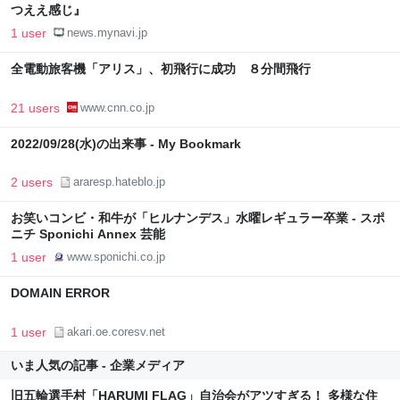
つええ感じ』
1 user
news.mynavi.jp
全電動旅客機「アリス」、初飛行に成功 ８分間飛行
21 users
www.cnn.co.jp
2022/09/28(水)の出来事 - My Bookmark
2 users
araresp.hateblo.jp
お笑いコンビ・和牛が「ヒルナンデス」水曜レギュラー卒業 - スポ
ニチ Sponichi Annex 芸能
1 user
www.sponichi.co.jp
DOMAIN ERROR
1 user
akari.oe.coresv.net
いま人気の記事 - 企業メディア
旧五輪選手村「HARUMI FLAG」自治会がアツすぎる！ 多様な住