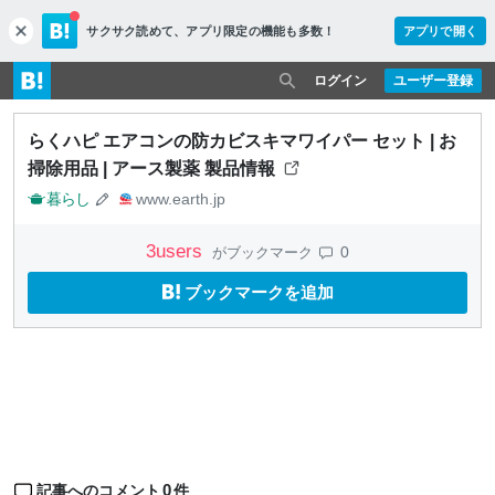
サクサク読めて、
アプリ限定の機能も多数！
アプリで開く
c
l
o
ログイン
ユーザー登録
s
e
らくハピ エアコンの防カビスキマワイパー セット | お
掃除用品 | アース製薬 製品情報
暮らし
www.earth.jp
3
users
0
がブックマーク
ブックマークを追加
0
記事へのコメント
件