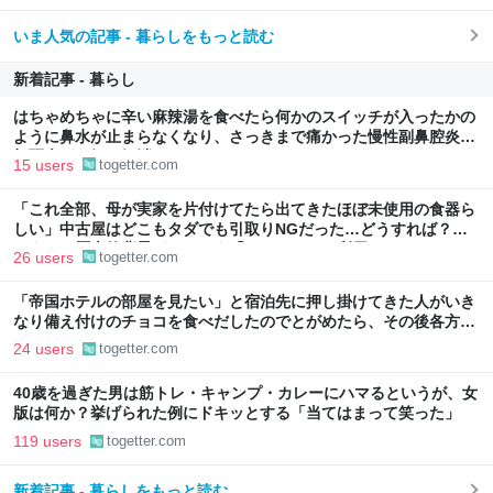
いま人気の記事 - 暮らしをもっと読む
新着記事 - 暮らし
はちゃめちゃに辛い麻辣湯を食べたら何かのスイッチが入ったかの
ように鼻水が止まらなくなり、さっきまで痛かった慢性副鼻腔炎の
顔面痛が一気に解消した
15 users
togetter.com
「これ全部、母が実家を片付けてたら出てきたほぼ未使用の食器ら
しい」中古屋はどこもタダでも引取りNGだった…どうすれば？→
どうやら歴史的背景がありそう「ジモティーを利用しては？」
26 users
togetter.com
「帝国ホテルの部屋を見たい」と宿泊先に押し掛けてきた人がいき
なり備え付けのチョコを食べだしたのでとがめたら、その後各方面
に呪詛を吐かれまくった→残念な体験談に同情集まる
24 users
togetter.com
40歳を過ぎた男は筋トレ・キャンプ・カレーにハマるというが、女
版は何か？挙げられた例にドキッとする「当てはまって笑った」
119 users
togetter.com
新着記事 - 暮らしをもっと読む