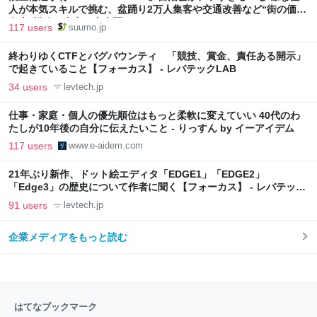
人が本気スキルで挑む、盆踊り2万人集客や交通改善など“街の価値
向上”戦略 東京・中央区
117 users
suumo.jp
終わりゆくCTFとバグバウンティ 「競技、賞金、責任ある開示」
で起きていること【フォーカス】 - レバテックLAB
34 users
levtech.jp
仕事・家庭・個人の優先順位はもっと柔軟に変えていい 40代のわ
たしが10年後の自分に伝えたいこと - りっすん by イーアイデム
117 users
www.e-aidem.com
21年ぶり新作、ドット絵エディタ「EDGE1」「EDGE2」
「Edge3」の歴史について作者に聞く【フォーカス】 - レバテック
LAB
91 users
levtech.jp
企業メディアをもっと読む
はてなブックマーク