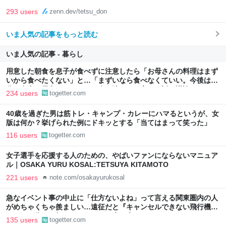
293 users
zenn.dev/tetsu_don
いま人気の記事をもっと読む
いま人気の記事 - 暮らし
用意した朝食を息子が食べずに注意したら「お母さんの料理はまず
いから食べたくない」と…「まずいなら食べなくていい。今後は自
分で食事を用意しなさい。お金は渡す」と言った話が議論に
234 users
togetter.com
40歳を過ぎた男は筋トレ・キャンプ・カレーにハマるというが、女
版は何か？挙げられた例にドキッとする「当てはまって笑った」
116 users
togetter.com
女子選手を応援する人のための、やばいファンにならないマニュア
ル｜OSAKA YURU KOSAL:TETSUYA KITAMOTO
221 users
note.com/osakayurukosal
急なイベント事の中止に「仕方ないよね」って言える関東圏内の人
がめちゃくちゃ羨ましい…遠征だと『キャンセルできない飛行機代
とホテル代』の怒りがどうしても先に来る
135 users
togetter.com