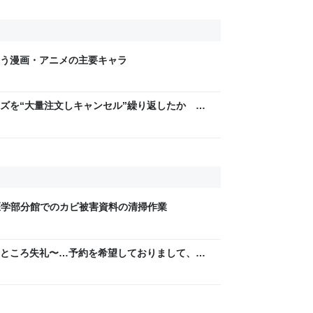
う漫画・アニメの主要キャラ
ズを“大量注文しキャンセル”繰り返したか 女
年8月6日掲載）｜日テレNEWS NNN
書館医学部分館でのカビ被害資料の清掃作業
ところ失礼〜…予約を希望しておりまして、は
は…」と丁寧に話されるより、受ける側としては