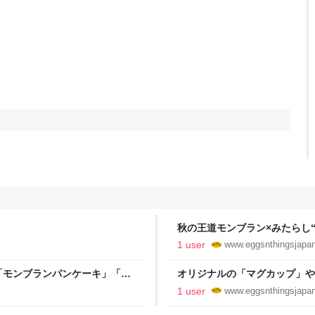
秋の王道モンブラン×みたらし
キ」「クリーミーマッシュルーム
1 user
www.eggsnthingsjapa
Eggs 'n Things 【公式】
「モンブランパンケーキ」「ク
オリジナルの「マグカップ」
金）～9月28日（木）まで販売
「LUCKY BAG 2023」2
1 user
www.eggsnthingsjapa
実施！ - Eggs 'n Things 【