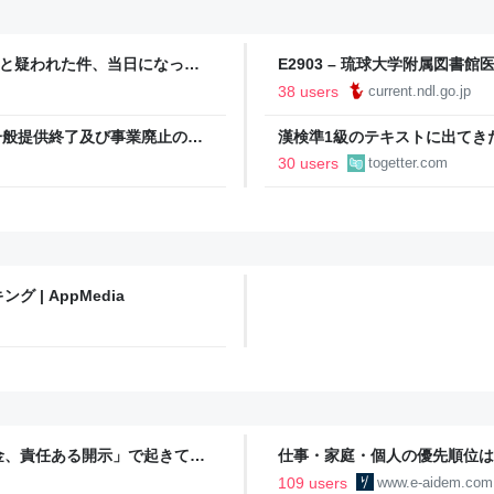
物と疑われた件、当日になって
E2903 – 琉球大学附属図
」と投稿、その後に「上司は無
38 users
current.ndl.go.jp
一般提供終了及び事業廃止の決
漢検準1級のテキストに出てき
に登場する、選び抜かれた俊彦
30 users
togetter.com
| AppMedia
金、責任ある開示」で起きてい
仕事・家庭・個人の優先順位は
の自分に伝えたいこと - りっす
109 users
www.e-aidem.com