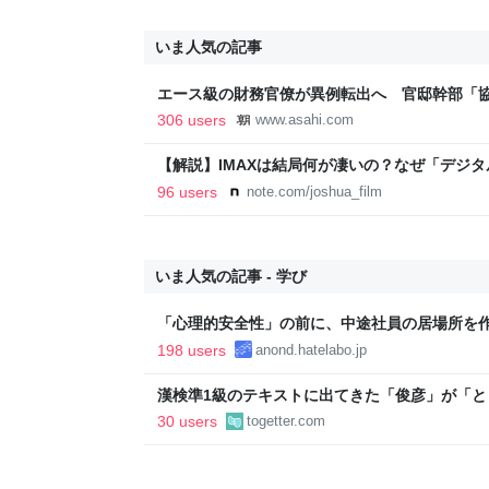
いま人気の記事
エース級の財務官僚が異例転出へ 官邸幹部「
新聞
306 users
www.asahi.com
【解説】IMAXは結局何が凄いの？なぜ「デジ
か？｜Joshua Connolly
96 users
note.com/joshua_film
いま人気の記事 - 学び
「心理的安全性」の前に、中途社員の居場所を
198 users
anond.hatelabo.jp
漢検準1級のテキストに出てきた「俊彦」が「
内に登場する、選び抜かれた俊彦たち
30 users
togetter.com