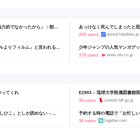
協力的でなかったから」：朝日
あっけなく死んでしまったと思
266 users
anond.hatelabo.jp
タルよりフィルム」と言われるの
少年ジャンプの人気マンガグッ
逮捕 総額43億円以上（2026
379 users
news.ntv.co.jp
作ってくれ
E2903 – 琉球大学附属図
38 users
current.ndl.go.jp
としひこ」としか読めない→脳
予約する時の電話で「お忙しい
い、明日◯日の12時に、人数
36 users
togetter.com
もっと簡潔な方が楽なんだよな