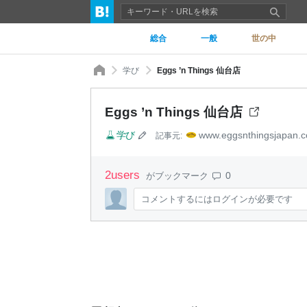
総合
一般
世の中
学び
Eggs ’n Things 仙台店
Eggs ’n Things 仙台店
学び
www.eggsnthingsjapan.
記事元:
2
users
0
がブックマーク
コメントするにはログインが必要です