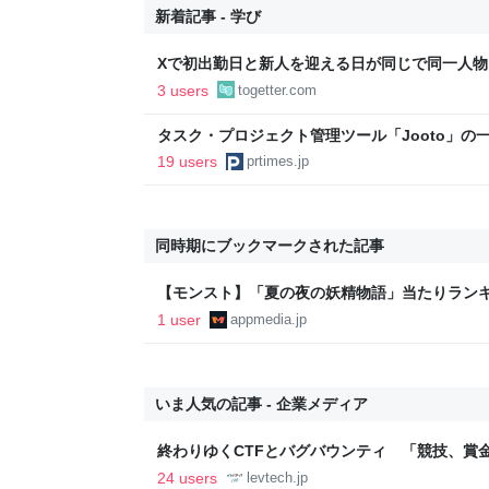
新着記事 - 学び
Xで初出勤日と新人を迎える日が同じで同一人
同じ会社だったことが判明…新人は早速「最悪
3 users
togetter.com
能」と配信→今後の展開が待たれる
タスク・プロジェクト管理ツール「Jooto」の
定に関するお知らせ
19 users
prtimes.jp
同時期にブックマークされた記事
【モンスト】「夏の夜の妖精物語」当たりランキング 
1 user
appmedia.jp
いま人気の記事 - 企業メディア
終わりゆくCTFとバグバウンティ 「競技、賞
ること【フォーカス】 - レバテックLAB
24 users
levtech.jp