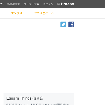
プリ・拡張の紹介
ユーザー登録
ログイン
エンタメ
アニメとゲーム
Eggs ’n Things 仙台店
6月25日（木）～ 7月22日（水）の期間限定で