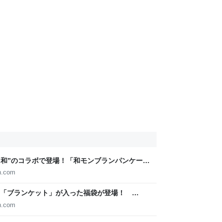
“和”のコラボで登場！「和モンブランパンケー
バーガー」9月25日（水）～10月24日（木） -
n.com
や「ブランケット」が入った福袋が登場！
023年1月1日（日）より販売！オンライン予約販売も
n.com
公式】