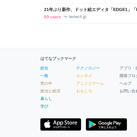
21年ぶり新作、ドット絵エディタ「EDGE1」「E
ついて作者に聞く【フォーカス】 - レバテックL
89 users
levtech.jp
はてなブックマーク
総合
テクノロジー
アプリ・
一般
エンタメ
開発ブロ
世の中
アニメとゲーム
ヘルプ
政治と経済
おもしろ
お問い合
暮らし
学び