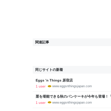
関連記事
同じサイトの新着
Eggs ’n Things 原宿店
1 user
www.eggsnthingsjapan.com
栗を堪能できる秋のパンケーキが今年も登場！
リーミーマッシュルーム ロコ・モコ」9月1日（
1 user
www.eggsnthingsjapan.com
- Eggs 'n Things 【公式】