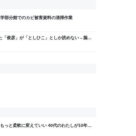
書館医学部分館でのカビ被害資料の清掃作業
た「俊彦」が「としひこ」としか読めない→脳内
たち
もっと柔軟に変えていい 40代のわたしが10年後
ん by イーアイデム