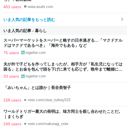
403 users
www.asahi.com
いま人気の記事をもっと読む
いま人気の記事 - 暮らし
スーパーマーケットをスーパーと略すの日本過ぎる…「マクドナル
ドはマクドであるべき」「海外でもある」など
75 users
togetter.com
夫が外で子どもを作ってしまったが、相手方が「私生児になっては
困る」とお金を包んで頭を下げに来ても応じず、晩年まで離婚に応
じなかった親戚の話→「一生復讐になる」「これ本人幸せなの？」
33 users
togetter.com
「みいちゃん」とは誰か｜長谷美智子
158 users
note.com/clear_turkey533
ワールドトリガー最大の発明は、味方同士を殺し合わせたことだ。
｜まくらぎ
249 users
note.com/makuragi_note