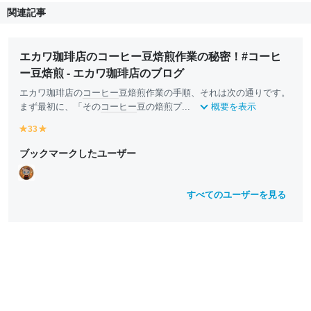
関連記事
エカワ珈琲店のコーヒー豆焙煎作業の秘密！#コーヒ
ー豆焙煎 - エカワ珈琲店のブログ
エカワ珈琲店の
コーヒー
豆焙煎作業の手順、それは次の通りです。
まず最初に、「その
コーヒー
豆の焙煎プ...
概要を表示
33
y
y
e
e
ブックマークしたユーザー
ll
ll
o
o
w
w
すべてのユーザーを見る