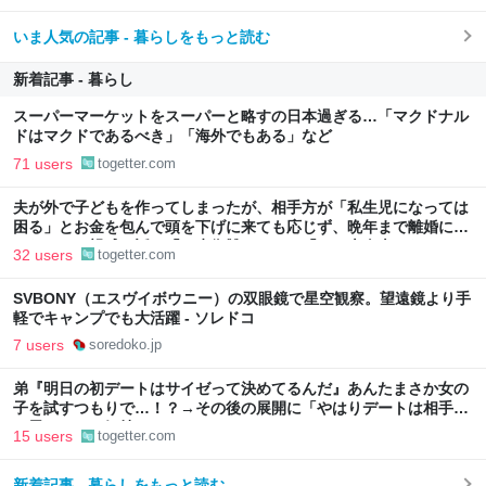
いま人気の記事 - 暮らしをもっと読む
新着記事 - 暮らし
スーパーマーケットをスーパーと略すの日本過ぎる…「マクドナル
ドはマクドであるべき」「海外でもある」など
71 users
togetter.com
夫が外で子どもを作ってしまったが、相手方が「私生児になっては
困る」とお金を包んで頭を下げに来ても応じず、晩年まで離婚に応
じなかった親戚の話→「一生復讐になる」「これ本人幸せなの？」
32 users
togetter.com
SVBONY（エスヴイボウニー）の双眼鏡で星空観察。望遠鏡より手
軽でキャンプでも大活躍 - ソレドコ
7 users
soredoko.jp
弟『明日の初デートはサイゼって決めてるんだ』あんたまさか女の
子を試すつもりで…！？→その後の展開に「やはりデートは相手へ
の思いやりの気持ち」
15 users
togetter.com
新着記事 - 暮らしをもっと読む