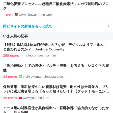
二酸化炭素プロセス――超臨界二酸化炭素法 - エカワ珈琲店のブロ
グ
1 user
www.ekawacoffee.work
同じサイトの新着をもっと読む
いま人気の記事
【解説】IMAXは結局何が凄いの？なぜ「デジタルよりフィルム」
と言われるのか？｜Joshua Connolly
298 users
note.com/joshua_film
「政治運動としての喫煙・ギルティ消費」を考える - シロクマの屑
籠
34 users
p-shirokuma.hatenadiary.com
保険適用、歯科治療の白い新素材は割安 耐久性は金属並み、ブリ
ッジに選ぶ患者増える【もっと知りたい！】【グッド！モーニン
グ】(2026年8月3日)
39 users
www.youtube.com
エース級の財務官僚が異例転出へ 官邸幹部「協力的でなかったか
ら」：朝日新聞