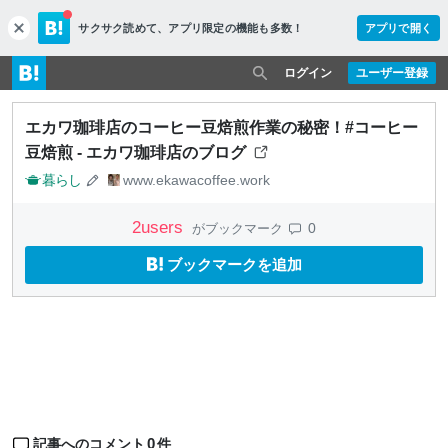
サクサク読めて、
アプリ限定の機能も多数！
アプリで開く
c
l
o
ログイン
ユーザー登録
s
e
エカワ珈琲店のコーヒー豆焙煎作業の秘密！#コーヒー
豆焙煎 - エカワ珈琲店のブログ
暮らし
www.ekawacoffee.work
2
users
0
がブックマーク
ブックマークを追加
0
記事へのコメント
件