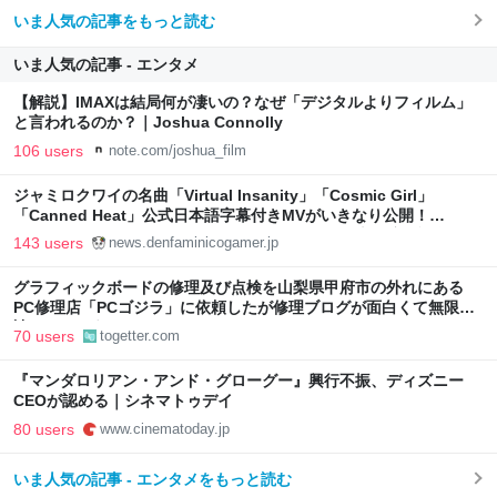
いま人気の記事をもっと読む
いま人気の記事 - エンタメ
【解説】IMAXは結局何が凄いの？なぜ「デジタルよりフィルム」
と言われるのか？｜Joshua Connolly
106 users
note.com/joshua_film
ジャミロクワイの名曲「Virtual Insanity」「Cosmic Girl」
「Canned Heat」公式日本語字幕付きMVがいきなり公開！
「SUMMER SONIC 2026」での9年ぶりとなる日本公演を記念して
143 users
news.denfaminicogamer.jp
グラフィックボードの修理及び点検を山梨県甲府市の外れにある
PC修理店「PCゴジラ」に依頼したが修理ブログが面白くて無限に
読めてしまう
70 users
togetter.com
『マンダロリアン・アンド・グローグー』興行不振、ディズニー
CEOが認める｜シネマトゥデイ
80 users
www.cinematoday.jp
いま人気の記事 - エンタメをもっと読む