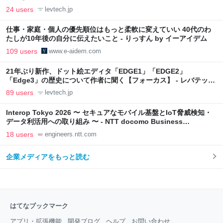
24 users
levtech.jp
仕事・家庭・個人の優先順位はもっと柔軟に変えていい 40代のわ
たしが10年後の自分に伝えたいこと - りっすん by イーアイデム
109 users
www.e-aidem.com
21年ぶり新作、ドット絵エディタ「EDGE1」「EDGE2」
「Edge3」の歴史について作者に聞く【フォーカス】 - レバテック
LAB
89 users
levtech.jp
Interop Tokyo 2026 〜 セキュアなモバイル基盤とIoT脅威検知・
データ利活用への取り組み 〜 - NTT docomo Business
Engineers' Blog
18 users
engineers.ntt.com
企業メディアをもっと読む
はてなブックマーク
アプリ・拡張機能
開発ブログ
ヘルプ
お問い合わせ