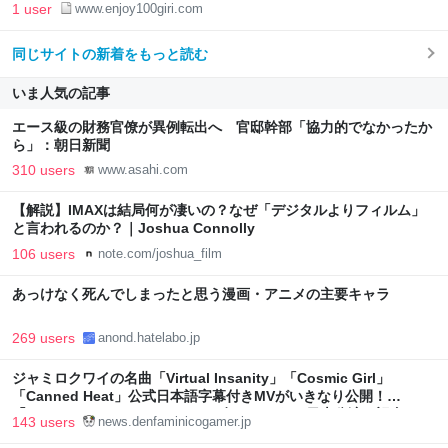
1 user
www.enjoy100giri.com
同じサイトの新着をもっと読む
いま人気の記事
エース級の財務官僚が異例転出へ 官邸幹部「協力的でなかったか
ら」：朝日新聞
310 users
www.asahi.com
【解説】IMAXは結局何が凄いの？なぜ「デジタルよりフィルム」
と言われるのか？｜Joshua Connolly
106 users
note.com/joshua_film
あっけなく死んでしまったと思う漫画・アニメの主要キャラ
269 users
anond.hatelabo.jp
ジャミロクワイの名曲「Virtual Insanity」「Cosmic Girl」
「Canned Heat」公式日本語字幕付きMVがいきなり公開！
「SUMMER SONIC 2026」での9年ぶりとなる日本公演を記念して
143 users
news.denfaminicogamer.jp