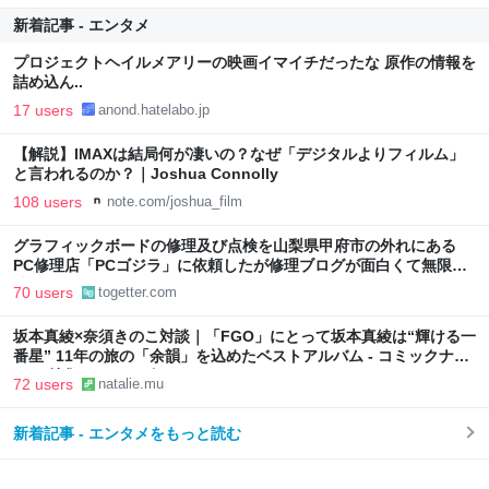
新着記事 - エンタメ
プロジェクトヘイルメアリーの映画イマイチだったな 原作の情報を
詰め込ん..
17 users
anond.hatelabo.jp
【解説】IMAXは結局何が凄いの？なぜ「デジタルよりフィルム」
と言われるのか？｜Joshua Connolly
108 users
note.com/joshua_film
グラフィックボードの修理及び点検を山梨県甲府市の外れにある
PC修理店「PCゴジラ」に依頼したが修理ブログが面白くて無限に
読めてしまう
70 users
togetter.com
坂本真綾×奈須きのこ対談｜「FGO」にとって坂本真綾は“輝ける一
番星” 11年の旅の「余韻」を込めたベストアルバム - コミックナタ
リー 特集・インタビュー
72 users
natalie.mu
新着記事 - エンタメをもっと読む