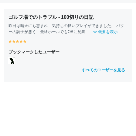
ゴルフ場でのトラブル - 100切りの日記
昨日は晴天にも恵まれ、気持ちの良いプレイができました。 パタ
ーの調子が悪く、最終ホールでもOBに見舞...
概要を表示
y
y
y
y
y
e
e
e
e
e
ブックマークしたユーザー
ll
ll
ll
ll
ll
o
o
o
o
o
w
w
w
w
w
すべてのユーザーを見る