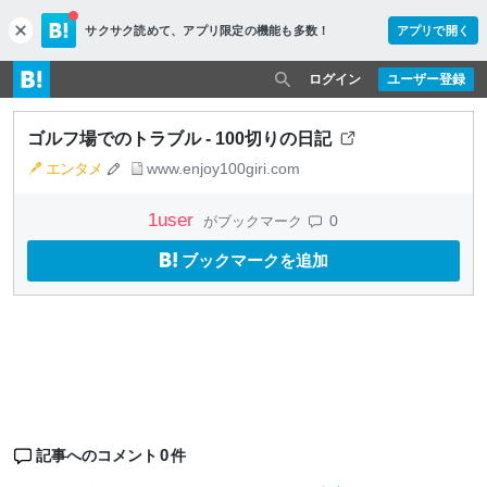
サクサク読めて、
アプリ限定の機能も多数！
アプリで開く
c
l
o
ログイン
ユーザー登録
s
e
ゴルフ場でのトラブル - 100切りの日記
エンタメ
www.enjoy100giri.com
1
user
0
がブックマーク
ブックマークを追加
0
記事へのコメント
件