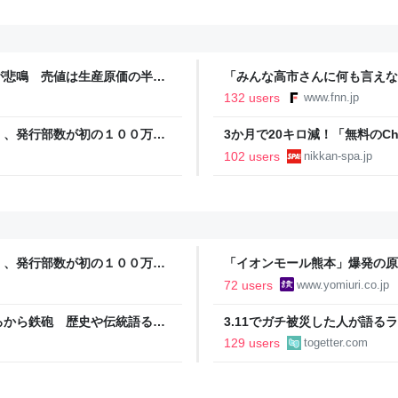
が悲鳴 売値は生産原価の半分
「みんな高市さんに何も言えな
農家も｜FNNプライムオンラ
裏 自民党内でくすぶる慎重論
132 users
www.fnn.jp
ライン
」、発行部数が初の１００万部
3か月で20キロ減！「無料のC
直撃。「相手が人間だったらムリ
102 users
nikkan-spa.jp
」、発行部数が初の１００万部
「イオンモール熊本」爆発の原
施設でガス供給設備の点検要請
72 users
www.yomiuri.co.jp
ろから鉄砲 歴史や伝統語る資
3.11でガチ被災した人が語
持ってますか？』と言われても
129 users
togetter.com
る