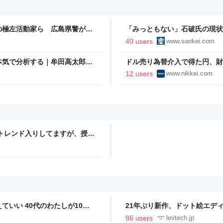
の極左活動家ら 広島県警が全
「みっともない」石破氏の現状
格はあるか 阿比留瑠比の極言
40 users
www.sankei.com
本気で分析する｜牟田高太郎｜
ドル売り為替介入で得た円、財
済新聞
12 users
www.nikkei.com
季節柄トレンド入りしてますが、授業
と、家庭で手作りできるうどん
」な感じがしますが、素麺は古
中世後半に登場し広まったのは
いい 40代のわたしが10年
21年ぶり新作、ドット絵エディタ
イデム
ついて作者に聞く【フォーカス】
86 users
levtech.jp