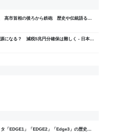
 高市首相の後ろから鉄砲 歴史や伝統語る資
御免
源になる？ 減税5兆円分確保は難しく - 日本経
「EDGE1」「EDGE2」「Edge3」の歴史に
 - レバテックLAB