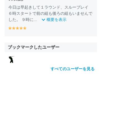
今日は早起きして１ラウンド、スループレイ
６時スタートで前の組も後ろの組もいませんで
した。 ９時に...
概要を表示
y
y
y
y
y
e
e
e
e
e
ll
ll
ll
ll
ll
o
o
o
o
o
ブックマークしたユーザー
w
w
w
w
w
すべてのユーザーを見る