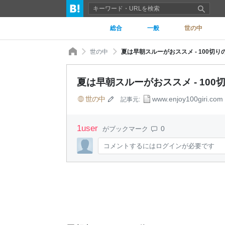
総合
一般
世の中
世の中
夏は早朝スルーがおススメ - 100切り
夏は早朝スルーがおススメ - 100
世の中
www.enjoy100giri.com
記事元:
1
user
0
がブックマーク
コメントするにはログインが必要です