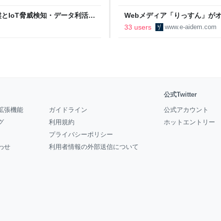
イル基盤とIoT脅威検知・データ利活用
Webメディア「りっすん」がオー
eers' Blog
ーアイデム
33 users
www.e-aidem.com
公式Twitter
拡張機能
ガイドライン
公式アカウント
グ
利用規約
ホットエントリー
プライバシーポリシー
わせ
利用者情報の外部送信について