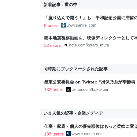
新着記事 - 世の中
「座り込んで闘う！」も…平和記念公園に滞留
員排除、6日朝
6 users
www.sankei.com
熊本地震視察動画を、映像ディレクターとして
映像で、想いをつなぐ
32 users
note.com/kotaro_muta
同時期にブックマークされた記事
墨東公安委員会 on Twitter: "揖保乃糸が
でやってる小ネタを一つ。そうめんとうどんだ
132 users
twitter.com/bokukoui
の方が「原始的」で、職人技の素麺が「発展的
代の索餅以来の伝統があるのに対し、うどんは
江戸時代。"
いま人気の記事 - 企業メディア
仕事・家庭・個人の優先順位はもっと柔軟に変えて
後の自分に伝えたいこと - りっすん by イーア
103 users
www.e-aidem.com