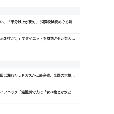
い」「半分以上が反対」 消費税減税めぐる舞台
と本音【スポットライト】｜FNNプライムオン
hatGPTだけ」でダイエットを成功させた芸人を
」な減量メソッドに驚き | 日刊SPA!
因は漏れたＬＰガスか…経産省、全国の大規模
るライフハック「避難所で人に『食べ物とか水とか
YESと答えちゃダメ」→苦い経験談が寄せられ