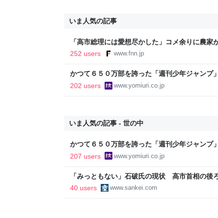
いま人気の記事
「高市総理には愛想尽かした」コメ余りに農家
以下に…肥料代や燃料代は高騰「今年でやめる」
252 users
www.fnn.jp
イン
かつて６５０万部を誇った「週刊少年ジャンプ
割れ…国内の紙雑誌で「１００万部超」ゼロに
202 users
www.yomiuri.co.jp
いま人気の記事 - 世の中
かつて６５０万部を誇った「週刊少年ジャンプ
割れ…国内の紙雑誌で「１００万部超」ゼロに
207 users
www.yomiuri.co.jp
「みっともない」石破氏の現状 高市首相の後
格はあるか 阿比留瑠比の極言御免
40 users
www.sankei.com