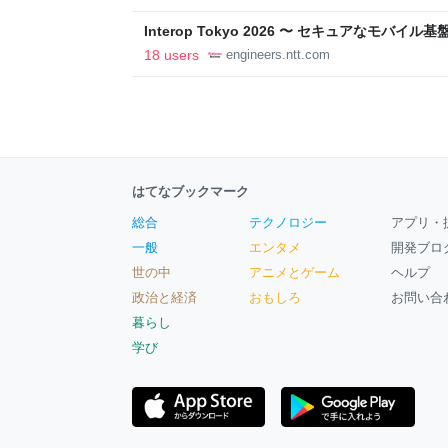
Interop Tokyo 2026 〜 セキュアなモバ
への取り組み 〜 - NTT docomo Business Engin
18 users
engineers.ntt.com
はてなブックマーク
総合
テクノロジー
アプリ・
一般
エンタメ
開発ブロ
世の中
アニメとゲーム
ヘルプ
政治と経済
おもしろ
お問い合
暮らし
学び