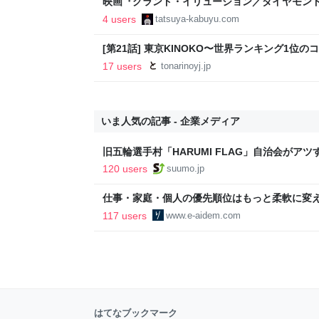
映画『グランド・イリュージョン／ダイヤモン
価レビューと感想 - たつやの株主優待＆配当金
4 users
tatsuya-kabuyu.com
[第21話] 東京KINOKO〜世界ランキング1位のコ
藤よし江 | となりのヤングジャンプ
17 users
tonarinoyj.jp
いま人気の記事 - 企業メディア
旧五輪選手村「HARUMI FLAG」自治会がア
ルで挑む、盆踊り2万人集客や交通改善など“街
120 users
suumo.jp
区
仕事・家庭・個人の優先順位はもっと柔軟に変えて
後の自分に伝えたいこと - りっすん by イーア
117 users
www.e-aidem.com
はてなブックマーク