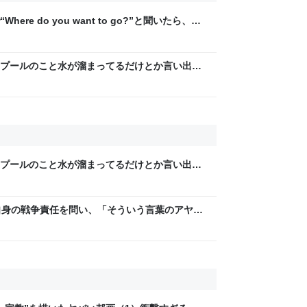
re do you want to go?”と聞いたら、
われた話「理解するのに数秒かかった」「こん
」
プールのこと水が溜まってるだけとか言い出し
も、素粒子が一時的に人の形にまとまってるだ
プールのこと水が溜まってるだけとか言い出し
も、素粒子が一時的に人の形にまとまってるだ
皇自身の戦争責任を問い、「そういう言葉のアヤに
あまり研究もしてない…」との「迷答」を引き