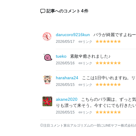
4
記事へのコメント
件
darucoro9216kun
バラが綺麗ですよねー
2026/05/17
リンク
y
y
y
y
y
y
y
el
el
el
el
el
el
el
lo
lo
lo
lo
lo
lo
lo
tueko
素敵🌹癒されました♪
w
w
w
w
w
w
w
2026/05/16
リンク
y
y
y
y
y
y
y
el
el
el
el
el
el
el
lo
lo
lo
lo
lo
lo
lo
harahara24
ここは1日中いれますね。リア
w
w
w
w
w
w
w
2026/05/15
リンク
y
y
y
y
y
y
y
el
el
el
el
el
el
el
lo
lo
lo
lo
lo
lo
lo
akane2020
こちらのバラ園は、ずっと
w
w
w
w
w
w
w
りも漂って来そう。今すぐにでも行きた
2026/05/15
リンク
y
y
y
y
y
y
y
el
el
el
el
el
el
el
lo
lo
lo
lo
lo
lo
lo
注目コメント算出アルゴリズムの一部にLINEヤフー株式会社
w
w
w
w
w
w
w