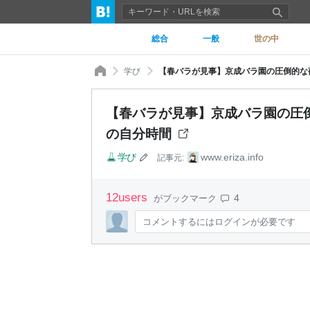
総合
一般
世の中
学び
【春バラが見事】京成バラ園の圧倒的な薔
【春バラが見事】京成バラ園の圧倒
の自分時間
学び
www.eriza.info
記事元:
12
users
4
がブックマーク
コメントするにはログインが必要です