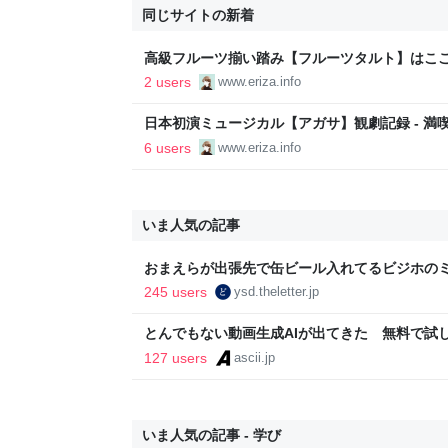
同じサイトの新着
高級フルーツ揃い踏み【フルーツタルト】はここ！
2 users
www.eriza.info
日本初演ミュージカル【アガサ】観劇記録 - 満
6 users
www.eriza.info
いま人気の記事
おまえらが出張先で缶ビール入れてるビジホの
245 users
ysd.theletter.jp
とんでもない動画生成AIが出てきた 無料で試し放題
底検証 (1/5)
127 users
ascii.jp
いま人気の記事 - 学び