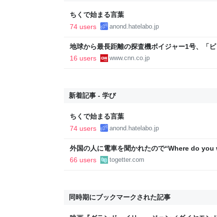
ちくで始まる言葉
74 users
anond.hatelabo.jp
地球から最長距離の探査機ボイジャー1号、「
査継続目指す
16 users
www.cnn.co.jp
新着記事 - 学び
ちくで始まる言葉
74 users
anond.hatelabo.jp
外国の人に電車を聞かれたので“Where do you w
「私日本語わかりません」と言われた話「理解
66 users
togetter.com
なの言われたら暫く引きずるわ」
同時期にブックマークされた記事