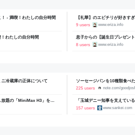
 - 満喫！わたしの自分時間
【礼華】のエビチリが好きすぎる
9 users
www.eriza.info
喫！わたしの自分時間
息子からの【誕生日プレゼント】
8 users
www.eriza.info
ミニ冷蔵庫の正体について
ソーセージパンを10種類食べ
225 users
note.com/goodjos
の「MiniMax H3」を徹
「玉城デニー知事を支えている
撤回求め抗議
157 users
www.sankei.com