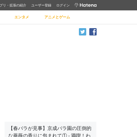
プリ・拡張の紹介
ユーザー登録
ログイン
エンタメ
アニメとゲーム
【春バラが見事】京成バラ園の圧倒的
な薔薇の香りに包まれて① - 満喫！わ