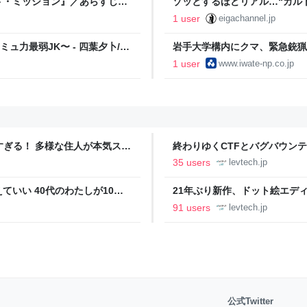
ド・ミッション』／あらすじ評
ゾッとするほどリアル…“カル
・分配金で まったりライフ！
酷な修行の果てに狂っていく人
1 user
eigachannel.jp
ミュ力最弱JK〜 - 四葉夕卜/加
岩手大学構内にクマ、緊急銃猟
とめ | 岩手日報ONLINE
1 user
www.iwate-np.co.jp
ツすぎる！ 多様な住人が本気スキ
終わりゆくCTFとバグバウン
の価値向上”戦略 東京・中央
ること【フォーカス】 - レバテ
35 users
levtech.jp
いい 40代のわたしが10年
21年ぶり新作、ドット絵エディタ
イデム
ついて作者に聞く【フォーカス】
91 users
levtech.jp
公式Twitter