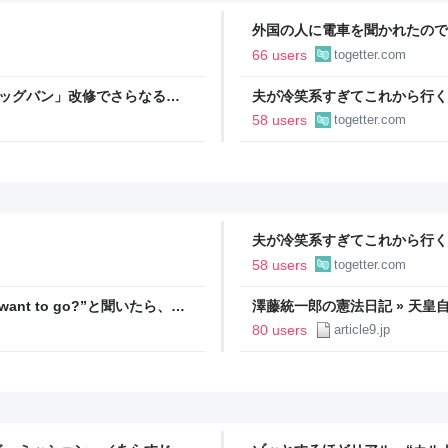
外国の人に電車を聞かれたので“Whe
「私日本語わかりません」と言
66 users
togetter.com
なの言われたら暫く引きずるわ
ビッグバン」改修でさらなる探
夫が冷笑系すぎてこれから行く
た「そんなこと言ったら彼自身
58 users
togetter.com
けじゃん」
夫が冷笑系すぎてこれから行く
た「そんなこと言ったら彼自身
58 users
togetter.com
けじゃん」
ant to go?”と聞いたら、
澤藤統一郎の憲法日記 » 天
するのに数秒かかった」「こん
ついては、そういう文学方面は
80 users
article9.jp
出した記者の来歴