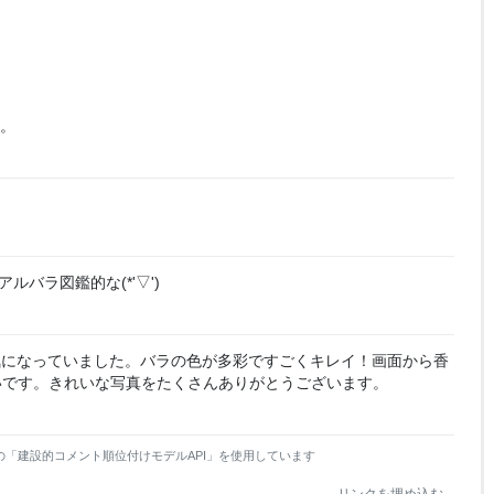
。
ルバラ図鑑的な(*'▽')
気になっていました。バラの色が多彩ですごくキレイ！画面から香
いです。きれいな写真をたくさんありがとうございます。
の「建設的コメント順位付けモデルAPI」を使用しています
リンクを埋め込む