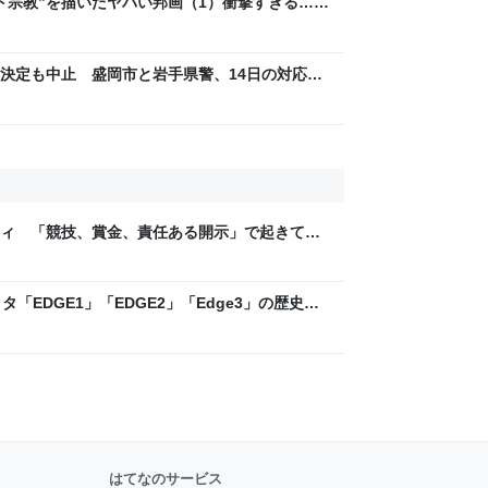
ト宗教”を描いたヤバい邦画（1）衝撃すぎる…過
々
決定も中止 盛岡市と岩手県警、14日の対応ま
ティ 「競技、賞金、責任ある開示」で起きてい
ックLAB
「EDGE1」「EDGE2」「Edge3」の歴史に
 - レバテックLAB
はてなのサービス