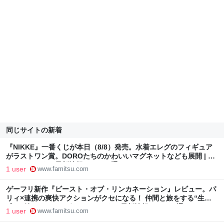
同じサイトの新着
『NIKKE』一番くじが本日（8/8）発売。水着エレグのフィギュア
がラストワン賞。DOROたちのかわいいマグネットなども展開 | ゲ
ーム・エンタメ最新情報のファミ通.com
1 user
www.famitsu.com
ゲーフリ新作『ビースト・オブ・リンカネーション』レビュー。パ
リィ×連携の爽快アクションがクセになる！ 仲間と旅をする“生活
感”に魅せられる | ゲーム・エンタメ最新情報のファミ通.com
1 user
www.famitsu.com