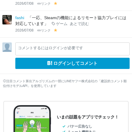
2026/07/08
リンク
y
el
lo
fashi
「一応、Steamの機能によるリモート協力プレイには
w
対応しています」
ゲーム
あとで読む
2026/07/08
リンク
y
el
lo
コメントするにはログインが必要です
w
ログインしてコメント
注目コメント算出アルゴリズムの一部にLINEヤフー株式会社の「建設的コメント順
位付けモデルAPI」を使用しています
いまの話題をアプリでチェック！
バナー広告なし
ミュート機能あり