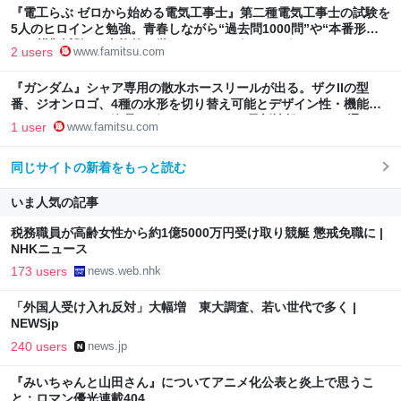
『電工らぶ ゼロから始める電気工事士』第二種電気工事士の試験を
5人のヒロインと勉強。青春しながら“過去問1000問”や“本番形式
CBT模擬試験”で本格的に学べるノベルゲーム | ゲーム・エンタメ
2 users
www.famitsu.com
最新情報のファミ通.com
『ガンダム』シャア専用の散水ホースリールが出る。ザクIIの型
番、ジオンロゴ、4種の水形を切り替え可能とデザイン性・機能性
ともにこだわりの逸品 | ゲーム・エンタメ最新情報のファミ通.com
1 user
www.famitsu.com
同じサイトの新着をもっと読む
いま人気の記事
税務職員が高齢女性から約1億5000万円受け取り競艇 懲戒免職に |
NHKニュース
173 users
news.web.nhk
「外国人受け入れ反対」大幅増 東大調査、若い世代で多く |
NEWSjp
240 users
news.jp
『みいちゃんと山田さん』についてアニメ化公表と炎上で思うこ
と：ロマン優光連載404