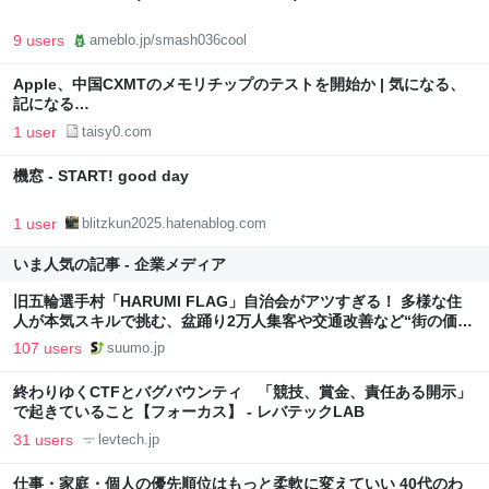
9 users
ameblo.jp/smash036cool
Apple、中国CXMTのメモリチップのテストを開始か | 気になる、
記になる…
1 user
taisy0.com
機窓 - START! good day
1 user
blitzkun2025.hatenablog.com
いま人気の記事 - 企業メディア
旧五輪選手村「HARUMI FLAG」自治会がアツすぎる！ 多様な住
人が本気スキルで挑む、盆踊り2万人集客や交通改善など“街の価値
向上”戦略 東京・中央区
107 users
suumo.jp
終わりゆくCTFとバグバウンティ 「競技、賞金、責任ある開示」
で起きていること【フォーカス】 - レバテックLAB
31 users
levtech.jp
仕事・家庭・個人の優先順位はもっと柔軟に変えていい 40代のわ