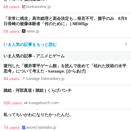
68 users
bunkaonline.jp
「非常に残念」高市総理と面会決定も…発言不可、握手のみ 8月9
日長崎の被爆体験者「何のために」 | NEWSjp
58 users
news.jp
いま人気の記事をもっと読む
いま人気の記事 - アニメとゲーム
復刊した「横井軍平ゲーム館」を読んで改めて「枯れた技術の水平
思考」について考えた - karaage. [からあげ]
84 users
karaage.hatenadiary.jp
踏絵 - 河部真道 / 踏絵 | くらげバンチ
500 users
kuragebunch.com
私ってちいかわになりたかったんだ。
74 users
anond.hatelabo.jp