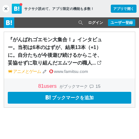
サクサク読めて、
アプリ限定の機能も多数！
アプリで開く
c
l
o
ログイン
ユーザー登録
s
e
『がんばれゴエモン大集合！』インタビュ
ー。当初は6本のはずが、結果13本（+1）
に。自分たちが今後遊び続けるからこそ、
妥協せずに取り組んだエムツーの職人...
アニメとゲーム
www.famitsu.com
81
users
15
がブックマーク
ブックマークを追加