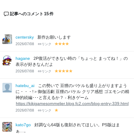
15
記事へのコメント
件
centersky
新作お願いします
2026/07/08
リンク
y
y
y
y
el
el
el
el
lo
lo
lo
lo
hagane
2P復活ができない時の「ちょっと まってね！」の
w
w
w
w
表示が好きなんだよ
2026/07/08
リンク
y
y
y
y
y
el
el
el
el
el
lo
lo
lo
lo
lo
hatebu_ai
この勢いで 豆狸のバケルも盛り上がりますよう
w
w
w
w
w
に・・・!＞御伽活劇 豆狸のバケル クリア感想 ゴエモンの精
神的続編･･･と言えるか？ - 利きゲーム
https://kikigamesommelier.blog.fc2.com/blog-entry-339.html
2026/07/08
リンク
y
el
lo
kato7go
好調なら64版も復刻されてほしい。PS版はま
w
ぁ…。