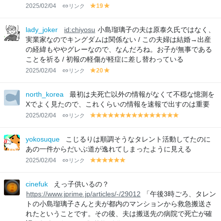
2025/02/04
リンク
19
y
y
el
el
lo
lo
lady_joker
id:chiyosu
小島瑠璃子の夫は原泰久氏ではなく、
w
w
実業家なのでキングダムは関係ない / この夫婦は結婚→出産
の経緯もややグレーなので、なんだろね。お子が無事である
ことを祈る / 初報の軽傷が軽症に差し替わっている
2025/02/04
リンク
20
y
y
el
el
lo
lo
north_korea
最初は夫死亡以外の情報がなくて不穏な憶測を
w
w
Xでよく見たので、これくらいの情報を速報で出すのは重要
2025/02/04
リンク
y
y
y
y
y
y
y
y
y
y
y
y
y
y
y
el
el
el
el
el
el
el
el
el
el
el
el
el
el
el
lo
lo
lo
lo
lo
lo
lo
lo
lo
lo
lo
lo
lo
lo
lo
yokosuque
こじるりは順調そうなタレント活動してたのに
w
w
w
w
w
w
w
w
w
w
w
w
w
w
w
あの一件からだいぶ道が逸れてしまったように見える
2025/02/04
リンク
y
y
y
y
y
y
el
el
el
el
el
el
lo
lo
lo
lo
lo
lo
cinefuk
えっ子供いるの？
w
w
w
w
w
w
https://www.jprime.jp/articles/-/29012
「午後3時ごろ、タレン
トの小島瑠璃子さんと夫が都内のマンションから救急搬送さ
れたということです。その後、夫は搬送先の病院で死亡が確