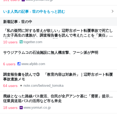
いま人気の記事 - 世の中をもっと読む
新着記事 - 世の中
「私の疑問に対する答えが欲しい」辺野古ボート転覆事故で死亡し
た女子高生の遺族が、調査報告書を読んで考えたことを「責任」
「根拠のない盲目的な信頼」「調べなかったこと」の3回に分けて
10 users
togetter.com
執筆
サウジアラムコの石油施設に無人機攻撃、フーシ派が声明
6 users
www.afpbb.com
調査報告書を読んで③ 「教育内容は対象外」｜辺野古ボート転覆
事故遺族メモ
64 users
note.com/beloved_tomoka
廃線となった路線バス復活、住民が全戸アンケ基に「需要」提示…
従業員送迎バスの活用など市も奔走
18 users
www.yomiuri.co.jp