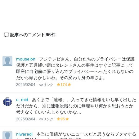
96
記事へのコメント
件
mouseion
フジテレビさん、自分たちのプライバシーは保護
保護と五月蝿い癖にタレントさんの事件はすぐに記事にして
即座に自宅前に張り込んでプライバシーへったくれもないの
だから頭おかしいわ。その変わり身の早さよ。
2025/02/04
リンク
174
y
y
el
el
lo
lo
u_mid
あくまで「速報」、入ってきた情報をいち早く出した
w
w
だけだから、別に速報段階なのに無理やり何かを思おうとか
考えなくていいんじゃないかな…
2025/02/04
リンク
95
y
y
el
el
lo
lo
niwaradi
本当に価値がないニュースだと思うならブクマする
w
w