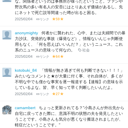
な。関係者というのは事務所が喋ったということ。ファンや
野次馬の多い有名人の安否にはとりあえず価値があるし、先
にネットで死亡説等間違った噂が出ると困る。
2025/02/04
リンク
59
y
y
el
el
lo
lo
anonymighty
何者かに襲われた、心中、または夫婦間での暴
w
w
力沙汰、突発的な事故（爆発など）。情報ないんじゃ判断使
用もなく、「何を思えばいいんだ？」というニュース。これ
系のニュースの意味って何なの。
社会
2025/02/04
リンク
64
y
y
el
el
lo
lo
kotobuki_84
「情報が無さ過ぎて何も判断できない！！！」
w
w
みたいなコメントと★が大量に付く事、それ自体が、多くが
不明な中でも僅かな事実を逐一報道する【速報】の意味を示
しているよな。皆、早く知って早く判断したいんだよ。
2025/02/04
リンク
27
y
y
el
el
lo
lo
camambert
ちょっと更新されてる？"小島さんが外出先から
w
w
自宅に戻ってきた際に、意識不明の状態の夫を発見したとい
うことです。小島さんも気分が悪くなり搬送されましたが、
軽症だということです。"