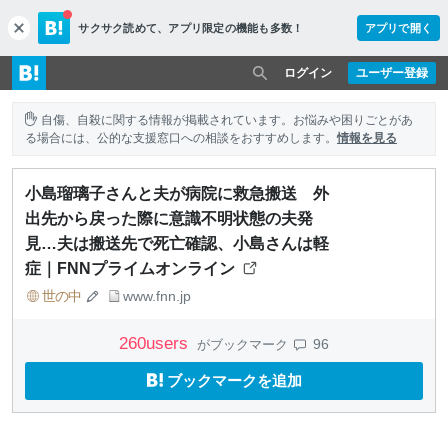
サクサク読めて、
アプリ限定の機能も多数！
アプリで開く
c
l
o
ログイン
ユーザー登録
s
e
自傷、自殺に関する情報が掲載されています。お悩みや困りごとがあ
る場合には、公的な支援窓口への相談をおすすめします。
情報を見る
小島瑠璃子さんと夫が病院に救急搬送 外
出先から戻った際に意識不明状態の夫発
見…夫は搬送先で死亡確認、小島さんは軽
症｜FNNプライムオンライン
世の中
www.fnn.jp
260
users
96
がブックマーク
ブックマークを追加