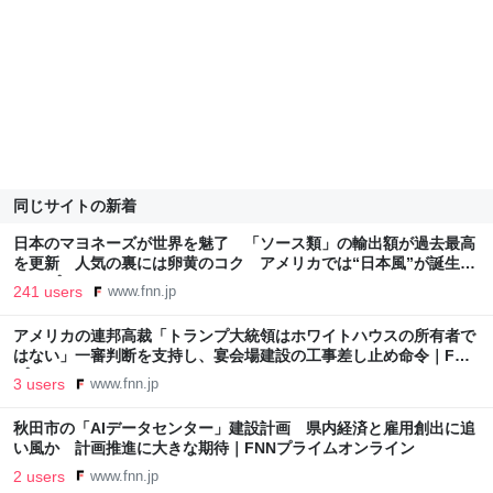
同じサイトの新着
日本のマヨネーズが世界を魅了 「ソース類」の輸出額が過去最高
を更新 人気の裏には卵黄のコク アメリカでは“日本風”が誕生｜
FNNプライムオンライン
241 users
www.fnn.jp
アメリカの連邦高裁「トランプ大統領はホワイトハウスの所有者で
はない」一審判断を支持し、宴会場建設の工事差し止め命令｜FNN
プライムオンライン
3 users
www.fnn.jp
秋田市の「AIデータセンター」建設計画 県内経済と雇用創出に追
い風か 計画推進に大きな期待｜FNNプライムオンライン
2 users
www.fnn.jp