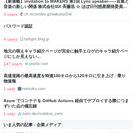
【新連載】invitation to MAKERS 第1回 Lyric speaker――言葉と
音楽の新しい関係 株式会社SIX 斉藤迅 ☆ ほぼ日刊惑星開発委員会
vol.711 ☆：PLANETS Mail Magazine
3 users
ch.nicovideo.jp/wakusei2nd
パスワード認証
4 users
bufujini.blog.jp
地元の萌えキャラ紹介ページが完全に触手エロゲのキャラ紹介ペー
ジにしか見えない…
147 users
posfie.com
高速道路の最高速度を時速100キロから120キロに引き上げ : 乗り
物速報
1 user
norisoku.com
Azure でコンテナを GitHub Actions 経由でデプロイする際につま
ずいた点の備忘録
1 user
zenn.dev/sutekiai_zenn
いま人気の記事 - 企業メディア