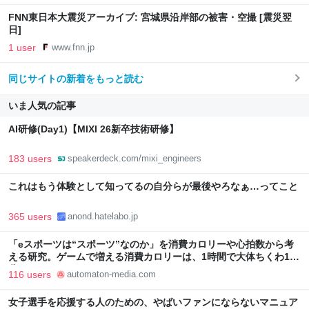
FNN東日本大震災アーカイブ: 宮城県沿岸部の被害・空撮 [震災翌
日]
1 user
www.fnn.jp
同じサイトの新着をもっと読む
いま人気の記事
AI研修(Day1)【MIXI 26新卒技術研修】
183 users
speakerdeck.com/mixi_engineers
これはもう体験として知ってるの自分らが最後やろなぁ…ってこと
365 users
anond.hatelabo.jp
「eスポーツは“スポーツ”なのか」を消費カロリーや心拍数から考
える研究。ゲームで増える消費カロリーは、1時間で大体ちくわ1本
分 - AUTOMATON
116 users
automaton-media.com
女子選手を応援する人のための、やばいファンにならないマニュア