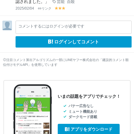
認されました。」
芸能
自殺
2025/02/04
リンク
y
y
y
el
el
el
lo
lo
lo
コメントするにはログインが必要です
w
w
w
ログインしてコメント
注目コメント算出アルゴリズムの一部にLINEヤフー株式会社の「建設的コメント順
位付けモデルAPI」を使用しています
いまの話題をアプリでチェック！
バナー広告なし
ミュート機能あり
ダークモード搭載
アプリをダウンロード