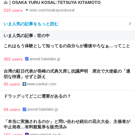
ル｜OSAKA YURU KOSAL:TETSUYA KITAMOTO
310 users
note.com/osakayurukosal
いま人気の記事をもっと読む
いま人気の記事 - 世の中
これはもう体験として知ってるの自分らが最後やろなぁ…ってこと
365 users
anond.hatelabo.jp
台湾の駐日代表が長崎の式典欠席し抗議声明 席次で大使級の「適
切な待遇」せずと訴え
95 users
www.sankei.com
ドラッグってどこに需要があるの？
94 users
anond.hatelabo.jp
「本当に実施されるのか」と問い合わせ続出の花火大会、主催者が
中止発表…有料観覧券を販売済み
101 users
www.yomiuri.co.jp