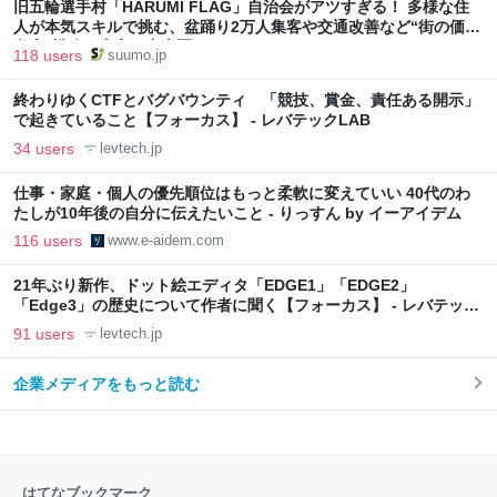
旧五輪選手村「HARUMI FLAG」自治会がアツすぎる！ 多様な住
人が本気スキルで挑む、盆踊り2万人集客や交通改善など“街の価値
向上”戦略 東京・中央区
118 users
suumo.jp
終わりゆくCTFとバグバウンティ 「競技、賞金、責任ある開示」
で起きていること【フォーカス】 - レバテックLAB
34 users
levtech.jp
仕事・家庭・個人の優先順位はもっと柔軟に変えていい 40代のわ
たしが10年後の自分に伝えたいこと - りっすん by イーアイデム
116 users
www.e-aidem.com
21年ぶり新作、ドット絵エディタ「EDGE1」「EDGE2」
「Edge3」の歴史について作者に聞く【フォーカス】 - レバテック
LAB
91 users
levtech.jp
企業メディアをもっと読む
はてなブックマーク