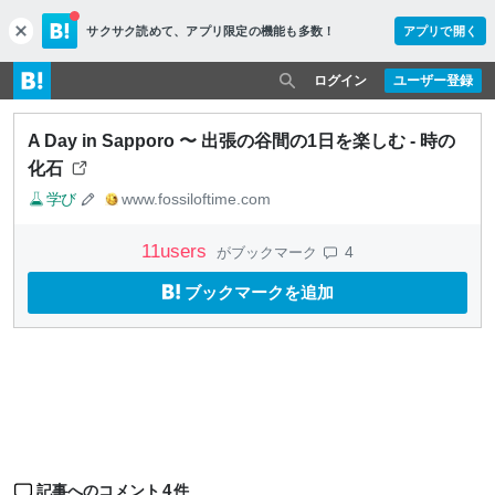
サクサク読めて、
アプリ限定の機能も多数！
アプリで開く
c
l
o
ログイン
ユーザー登録
s
e
A Day in Sapporo 〜 出張の谷間の1日を楽しむ - 時の
化石
学び
www.fossiloftime.com
11
users
4
がブックマーク
ブックマークを追加
4
記事へのコメント
件