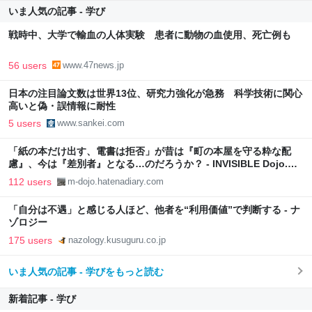
いま人気の記事 - 学び
戦時中、大学で輸血の人体実験 患者に動物の血使用、死亡例も
56 users
www.47news.jp
日本の注目論文数は世界13位、研究力強化が急務 科学技術に関心
高いと偽・誤情報に耐性
5 users
www.sankei.com
「紙の本だけ出す、電書は拒否」が昔は『町の本屋を守る粋な配
慮』、今は『差別者』となる…のだろうか？ - INVISIBLE Dojo.
ーQUIET & COLORFUL PLACE-
112 users
m-dojo.hatenadiary.com
「自分は不遇」と感じる人ほど、他者を“利用価値”で判断する - ナ
ゾロジー
175 users
nazology.kusuguru.co.jp
いま人気の記事 - 学びをもっと読む
新着記事 - 学び