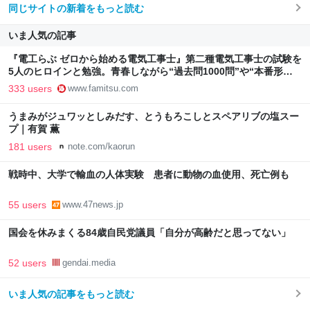
同じサイトの新着をもっと読む
いま人気の記事
『電工らぶ ゼロから始める電気工事士』第二種電気工事士の試験を
5人のヒロインと勉強。青春しながら“過去問1000問”や“本番形式
CBT模擬試験”で本格的に学べるノベルゲーム | ゲーム・エンタメ
333 users
www.famitsu.com
最新情報のファミ通.com
うまみがジュワッとしみだす、とうもろこしとスペアリブの塩スー
プ｜有賀 薫
181 users
note.com/kaorun
戦時中、大学で輸血の人体実験 患者に動物の血使用、死亡例も
55 users
www.47news.jp
国会を休みまくる84歳自民党議員「自分が高齢だと思ってない」
52 users
gendai.media
いま人気の記事をもっと読む