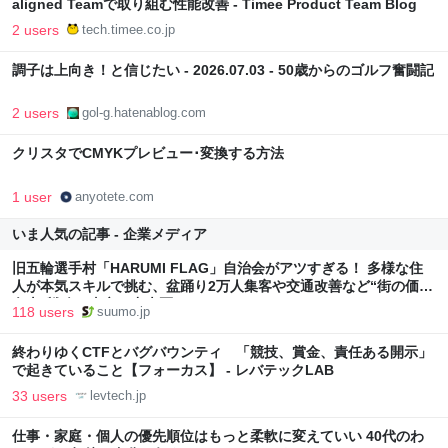
aligned Teamで取り組む性能改善 - Timee Product Team Blog
2 users
tech.timee.co.jp
調子は上向き！と信じたい - 2026.07.03 - 50歳からのゴルフ奮闘記
2 users
gol-g.hatenablog.com
クリスタでCMYKプレビュー･変換する方法
1 user
anyotete.com
いま人気の記事 - 企業メディア
旧五輪選手村「HARUMI FLAG」自治会がアツすぎる！ 多様な住
人が本気スキルで挑む、盆踊り2万人集客や交通改善など“街の価値
向上”戦略 東京・中央区
118 users
suumo.jp
終わりゆくCTFとバグバウンティ 「競技、賞金、責任ある開示」
で起きていること【フォーカス】 - レバテックLAB
33 users
levtech.jp
仕事・家庭・個人の優先順位はもっと柔軟に変えていい 40代のわ