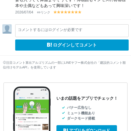
本や土偶などもあって興味深いです！
2026/07/04
リンク
y
y
y
y
y
y
y
y
el
el
el
el
el
el
el
el
lo
lo
lo
lo
lo
lo
lo
lo
コメントするにはログインが必要です
w
w
w
w
w
w
w
w
ログインしてコメント
注目コメント算出アルゴリズムの一部にLINEヤフー株式会社の「建設的コメント順
位付けモデルAPI」を使用しています
いまの話題をアプリでチェック！
バナー広告なし
ミュート機能あり
ダークモード搭載
アプリをダウンロード