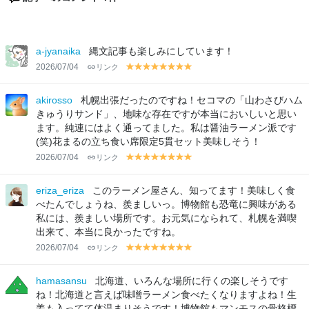
a-jyanaika
縄文記事も楽しみにしています！
2026/07/04
リンク
y
y
y
y
y
y
y
y
el
el
el
el
el
el
el
el
lo
lo
lo
lo
lo
lo
lo
lo
akirosso
札幌出張だったのですね！セコマの「山わさびハム
w
w
w
w
w
w
w
w
きゅうりサンド」、地味な存在ですが本当においしいと思い
ます。純連にはよく通ってました。私は醤油ラーメン派です
(笑)花まるの立ち食い席限定5貫セット美味しそう！
2026/07/04
リンク
y
y
y
y
y
y
y
y
el
el
el
el
el
el
el
el
lo
lo
lo
lo
lo
lo
lo
lo
eriza_eriza
このラーメン屋さん、知ってます！美味しく食
w
w
w
w
w
w
w
w
べたんでしょうね、羨ましいっ。博物館も恐竜に興味がある
私には、羨ましい場所です。お元気になられて、札幌を満喫
出来て、本当に良かったですね。
2026/07/04
リンク
y
y
y
y
y
y
y
y
el
el
el
el
el
el
el
el
lo
lo
lo
lo
lo
lo
lo
lo
hamasansu
北海道、いろんな場所に行くの楽しそうです
w
w
w
w
w
w
w
w
ね！北海道と言えば味噌ラーメン食べたくなりますよね！生
姜も入ってて体温まりそうです！博物館もマンモスの骨格標