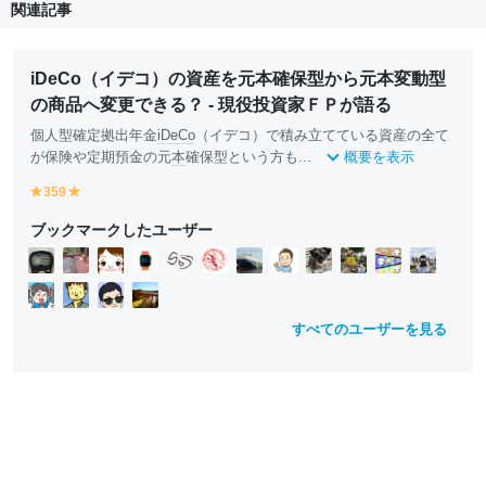
関連記事
iDeCo（イデコ）の資産を元本確保型から元本変動型
の商品へ変更できる？ - 現役投資家ＦＰが語る
個人型確定拠出年金
iDeCo
（イデコ）で積み立てている資産の全て
が保険や定期預金の元
本
確保型という方も...
概要を表示
359
y
y
e
e
ブックマークしたユーザー
ll
ll
o
o
w
w
すべてのユーザーを見る