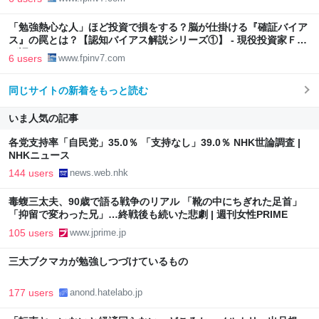
「勉強熱心な人」ほど投資で損をする？脳が仕掛ける『確証バイア
ス』の罠とは？【認知バイアス解説シリーズ①】 - 現役投資家ＦＰ
が語る
6 users
www.fpinv7.com
同じサイトの新着をもっと読む
いま人気の記事
各党支持率「自民党」35.0％ 「支持なし」39.0％ NHK世論調査 |
NHKニュース
144 users
news.web.nhk
毒蝮三太夫、90歳で語る戦争のリアル 「靴の中にちぎれた足首」
「抑留で変わった兄」…終戦後も続いた悲劇 | 週刊女性PRIME
105 users
www.jprime.jp
三大ブクマカが勉強しつづけているもの
177 users
anond.hatelabo.jp