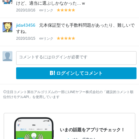
w
w
w
w
w
けど、適当に選ぶしかなかった…ｗ
2020/10/16
リンク
y
y
y
y
y
el
el
el
el
el
lo
lo
lo
lo
lo
jida43456
元本保証型でも手数料問題があったり、難しいで
w
w
w
w
w
すね。
2020/10/15
リンク
y
y
y
y
y
el
el
el
el
el
lo
lo
lo
lo
lo
コメントするにはログインが必要です
w
w
w
w
w
ログインしてコメント
注目コメント算出アルゴリズムの一部にLINEヤフー株式会社の「建設的コメント順
位付けモデルAPI」を使用しています
いまの話題をアプリでチェック！