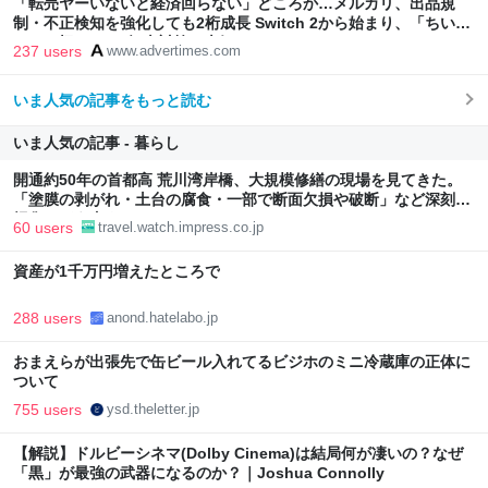
「転売ヤーいないと経済回らない」どころか…メルカリ、出品規
制・不正検知を強化しても2桁成長 Switch 2から始まり、「ちいか
わ」で極まった“転売対策の本気”
237 users
www.advertimes.com
いま人気の記事をもっと読む
いま人気の記事 - 暮らし
開通約50年の首都高 荒川湾岸橋、大規模修繕の現場を見てきた。
「塗膜の剥がれ・土台の腐食・一部で断面欠損や破断」など深刻な
損傷、どう直す？
60 users
travel.watch.impress.co.jp
資産が1千万円増えたところで
288 users
anond.hatelabo.jp
おまえらが出張先で缶ビール入れてるビジホのミニ冷蔵庫の正体に
ついて
755 users
ysd.theletter.jp
【解説】ドルビーシネマ(Dolby Cinema)は結局何が凄いの？なぜ
「黒」が最強の武器になるのか？｜Joshua Connolly