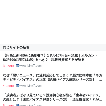
同じサイトの新着
【円高は新NISAに悪影響？】1ドル157円台へ急騰｜オルカン・
S&P500の積立は続けるべき？ - 現役投資家ＦＰが語る
3 users
www.fpinv7.com
なぜ「悪いニュース」に過剰反応してしまう？脳の防衛本能『ネガ
ティビティバイアス』の正体【認知バイアス解説シリーズ③】 - 現
役投資家ＦＰが語る
4 users
www.fpinv7.com
「成功者」ばかり見ている？投資初心者が陥る『生存者バイアス』
の罠とは？【認知バイアス解説シリーズ②】 - 現役投資家ＦＰが語
る
6 users
www.fpinv7.com