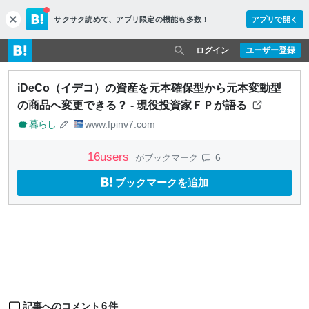
サクサク読めて、
アプリ限定の機能も多数！
アプリで開く
c
l
o
ログイン
ユーザー登録
s
e
iDeCo（イデコ）の資産を元本確保型から元本変動型
の商品へ変更できる？ - 現役投資家ＦＰが語る
暮らし
www.fpinv7.com
16
users
6
がブックマーク
ブックマークを追加
6
記事へのコメント
件