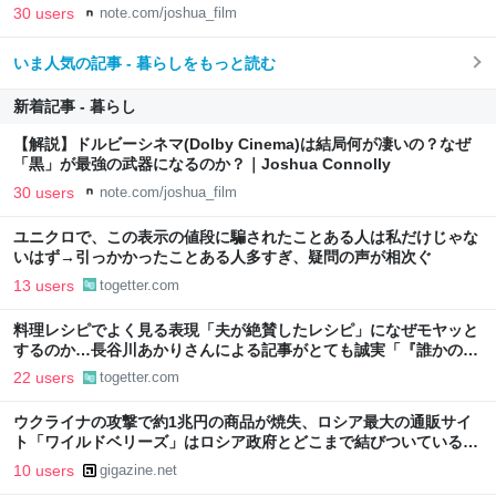
30 users
note.com/joshua_film
いま人気の記事 - 暮らしをもっと読む
新着記事 - 暮らし
【解説】ドルビーシネマ(Dolby Cinema)は結局何が凄いの？なぜ
「黒」が最強の武器になるのか？｜Joshua Connolly
30 users
note.com/joshua_film
ユニクロで、この表示の値段に騙されたことある人は私だけじゃな
いはず→引っかかったことある人多すぎ、疑問の声が相次ぐ
13 users
togetter.com
料理レシピでよく見る表現「夫が絶賛したレシピ」になぜモヤッと
するのか…長谷川あかりさんによる記事がとても誠実「『誰かのた
めに作ること』と『作らなければならないこと』は別」
22 users
togetter.com
ウクライナの攻撃で約1兆円の商品が焼失、ロシア最大の通販サイ
ト「ワイルドベリーズ」はロシア政府とどこまで結びついているの
か？
10 users
gigazine.net