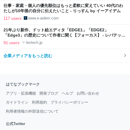
仕事・家庭・個人の優先順位はもっと柔軟に変えていい 40代のわ
たしが10年後の自分に伝えたいこと - りっすん by イーアイデム
117 users
www.e-aidem.com
21年ぶり新作、ドット絵エディタ「EDGE1」「EDGE2」
「Edge3」の歴史について作者に聞く【フォーカス】 - レバテック
LAB
91 users
levtech.jp
企業メディアをもっと読む
はてなブックマーク
アプリ・拡張機能
開発ブログ
ヘルプ
お問い合わせ
ガイドライン
利用規約
プライバシーポリシー
利用者情報の外部送信について
公式Twitter