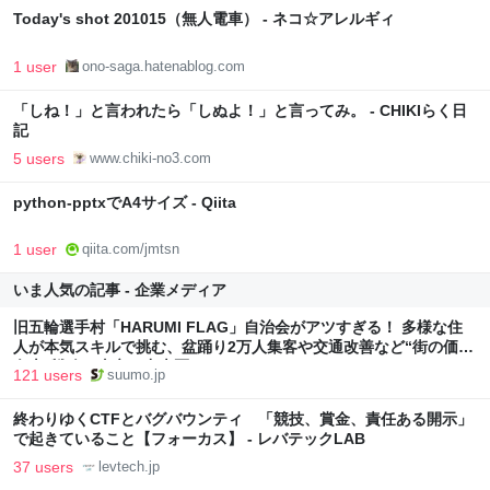
Today's shot 201015（無人電車） - ネコ☆アレルギィ
1 user
ono-saga.hatenablog.com
「しね！」と言われたら「しぬよ！」と言ってみ。 - CHIKIらく日
記
5 users
www.chiki-no3.com
python-pptxでA4サイズ - Qiita
1 user
qiita.com/jmtsn
いま人気の記事 - 企業メディア
旧五輪選手村「HARUMI FLAG」自治会がアツすぎる！ 多様な住
人が本気スキルで挑む、盆踊り2万人集客や交通改善など“街の価値
向上”戦略 東京・中央区
121 users
suumo.jp
終わりゆくCTFとバグバウンティ 「競技、賞金、責任ある開示」
で起きていること【フォーカス】 - レバテックLAB
37 users
levtech.jp