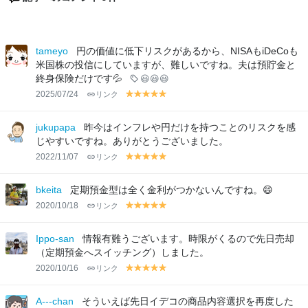
tameyo
円の価値に低下リスクがあるから、NISAもiDeCoも
米国株の投信にしていますが、難しいですね。夫は預貯金と
終身保険だけです💦
😃😃😃
2025/07/24
リンク
y
y
y
y
y
el
el
el
el
el
lo
lo
lo
lo
lo
jukupapa
昨今はインフレや円だけを持つことのリスクを感
w
w
w
w
w
じやすいですね。ありがとうございました。
2022/11/07
リンク
y
y
y
y
y
el
el
el
el
el
lo
lo
lo
lo
lo
bkeita
定期預金型は全く金利がつかないんですね。😄
w
w
w
w
w
2020/10/18
リンク
y
y
y
y
y
el
el
el
el
el
lo
lo
lo
lo
lo
Ippo-san
情報有難うございます。時限がくるので先日売却
w
w
w
w
w
（定期預金へスイッチング）しました。
2020/10/16
リンク
y
y
y
y
y
el
el
el
el
el
lo
lo
lo
lo
lo
A---chan
そういえば先日イデコの商品内容選択を再度した