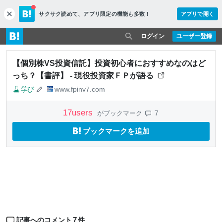
サクサク読めて、
アプリ限定の機能も多数！
アプリで開く
c
l
o
ログイン
ユーザー登録
s
e
【個別株VS投資信託】投資初心者におすすめなのはど
っち？【書評】 - 現役投資家ＦＰが語る
学び
www.fpinv7.com
17
users
7
がブックマーク
ブックマークを追加
7
記事へのコメント
件