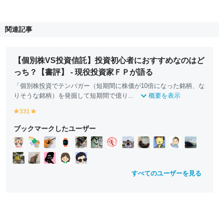
関連記事
【個別株VS投資信託】投資初心者におすすめなのはど
っち？【書評】 - 現役投資家ＦＰが語る
「個別株
投資
でテンバガー（短期間に株価が10倍になった銘柄、な
りそうな銘柄）を発掘して短期間で億り...
概要を表示
331
y
y
e
e
ブックマークしたユーザー
ll
ll
o
o
w
w
すべてのユーザーを見る