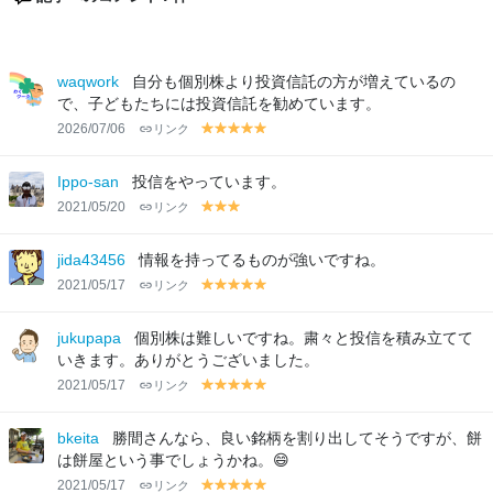
waqwork
自分も個別株より投資信託の方が増えているの
で、子どもたちには投資信託を勧めています。
2026/07/06
リンク
y
y
y
y
y
el
el
el
el
el
lo
lo
lo
lo
lo
Ippo-san
投信をやっています。
w
w
w
w
w
2021/05/20
リンク
y
y
y
el
el
el
lo
lo
lo
jida43456
情報を持ってるものが強いですね。
w
w
w
2021/05/17
リンク
y
y
y
y
y
el
el
el
el
el
lo
lo
lo
lo
lo
jukupapa
個別株は難しいですね。粛々と投信を積み立てて
w
w
w
w
w
いきます。ありがとうございました。
2021/05/17
リンク
y
y
y
y
y
el
el
el
el
el
lo
lo
lo
lo
lo
bkeita
勝間さんなら、良い銘柄を割り出してそうですが、餅
w
w
w
w
w
は餅屋という事でしょうかね。😄
2021/05/17
リンク
y
y
y
y
y