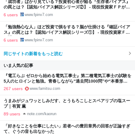
「成功者」ばかり見ている？投資初心者が陥る『生存者バイアス』
の罠とは？【認知バイアス解説シリーズ②】 - 現役投資家ＦＰが語
る
6 users
www.fpinv7.com
「勉強熱心な人」ほど投資で損をする？脳が仕掛ける『確証バイア
ス』の罠とは？【認知バイアス解説シリーズ①】 - 現役投資家ＦＰ
が語る
6 users
www.fpinv7.com
同じサイトの新着をもっと読む
いま人気の記事
『電工らぶ ゼロから始める電気工事士』第二種電気工事士の試験を
5人のヒロインと勉強。青春しながら“過去問1000問”や“本番形式
CBT模擬試験”で本格的に学べるノベルゲーム | ゲーム・エンタメ
267 users
www.famitsu.com
最新情報のファミ通.com
うまみがジュワッとしみだす、とうもろこしとスペアリブの塩スー
プ｜有賀 薫
89 users
note.com/kaorun
「好きなことを仕事にしたい」若者への豊田章男の回答が正論すぎ
て、ぐうの音も出なかった