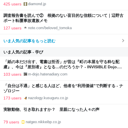
425 users
diamond.jp
調査報告書を読んで② 根拠のない盲目的な信頼について｜辺野古
ボート転覆事故遺族メモ
127 users
note.com/beloved_tomoka
いま人気の記事をもっと読む
いま人気の記事 - 学び
「紙の本だけ出す、電書は拒否」が昔は『町の本屋を守る粋な配
慮』、今は『差別者』となる…のだろうか？ - INVISIBLE Dojo.
ーQUIET & COLORFUL PLACE-
103 users
m-dojo.hatenadiary.com
「自分は不遇」と感じる人ほど、他者を“利用価値”で判断する - ナ
ゾロジー
173 users
nazology.kusuguru.co.jp
実験動物、引き取れますか？ 里親になった人々の声
79 users
natgeo.nikkeibp.co.jp