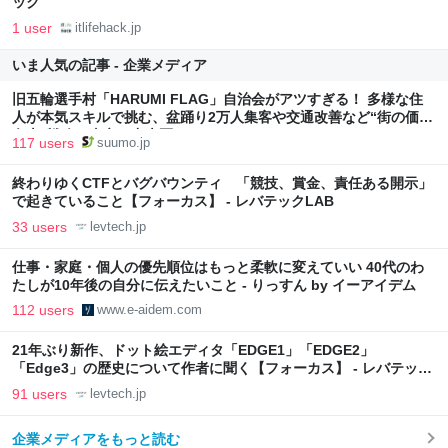
ック
1 user
itlifehack.jp
いま人気の記事 - 企業メディア
旧五輪選手村「HARUMI FLAG」自治会がアツすぎる！ 多様な住
人が本気スキルで挑む、盆踊り2万人集客や交通改善など“街の価値
向上”戦略 東京・中央区
117 users
suumo.jp
終わりゆくCTFとバグバウンティ 「競技、賞金、責任ある開示」
で起きていること【フォーカス】 - レバテックLAB
33 users
levtech.jp
仕事・家庭・個人の優先順位はもっと柔軟に変えていい 40代のわ
たしが10年後の自分に伝えたいこと - りっすん by イーアイデム
112 users
www.e-aidem.com
21年ぶり新作、ドット絵エディタ「EDGE1」「EDGE2」
「Edge3」の歴史について作者に聞く【フォーカス】 - レバテック
LAB
91 users
levtech.jp
企業メディアをもっと読む