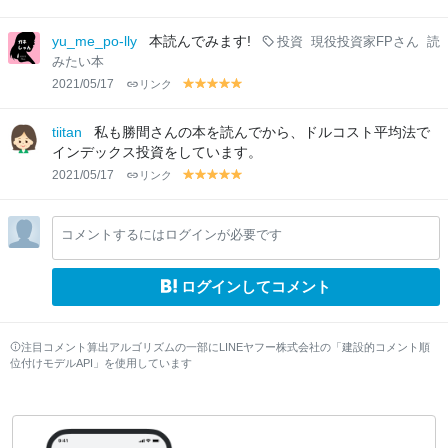
el
el
el
el
el
lo
lo
lo
lo
lo
yu_me_po-lly
本読んでみます!
投資
現役投資家FPさん
読
w
w
w
w
w
みたい本
2021/05/17
リンク
y
y
y
y
y
el
el
el
el
el
lo
lo
lo
lo
lo
tiitan
私も勝間さんの本を読んでから、ドルコスト平均法で
w
w
w
w
w
インデックス投資をしています。
2021/05/17
リンク
y
y
y
y
y
el
el
el
el
el
lo
lo
lo
lo
lo
コメントするにはログインが必要です
w
w
w
w
w
ログインしてコメント
注目コメント算出アルゴリズムの一部にLINEヤフー株式会社の「建設的コメント順
位付けモデルAPI」を使用しています