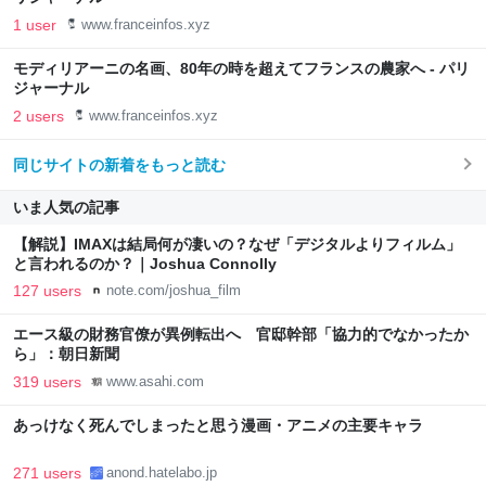
1 user
www.franceinfos.xyz
モディリアーニの名画、80年の時を超えてフランスの農家へ - パリ
ジャーナル
2 users
www.franceinfos.xyz
同じサイトの新着をもっと読む
いま人気の記事
【解説】IMAXは結局何が凄いの？なぜ「デジタルよりフィルム」
と言われるのか？｜Joshua Connolly
127 users
note.com/joshua_film
エース級の財務官僚が異例転出へ 官邸幹部「協力的でなかったか
ら」：朝日新聞
319 users
www.asahi.com
あっけなく死んでしまったと思う漫画・アニメの主要キャラ
271 users
anond.hatelabo.jp