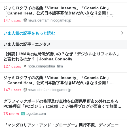
ジャミロクワイの名曲「Virtual Insanity」「Cosmic Girl」
「Canned Heat」公式日本語字幕付きMVがいきなり公開！
「SUMMER SONIC 2026」での9年ぶりとなる日本公演を記念して
147 users
news.denfaminicogamer.jp
いま人気の記事をもっと読む
いま人気の記事 - エンタメ
【解説】IMAXは結局何が凄いの？なぜ「デジタルよりフィルム」
と言われるのか？｜Joshua Connolly
127 users
note.com/joshua_film
ジャミロクワイの名曲「Virtual Insanity」「Cosmic Girl」
「Canned Heat」公式日本語字幕付きMVがいきなり公開！
「SUMMER SONIC 2026」での9年ぶりとなる日本公演を記念して
147 users
news.denfaminicogamer.jp
グラフィックボードの修理及び点検を山梨県甲府市の外れにある
PC修理店「PCゴジラ」に依頼したが修理ブログが面白くて無限に
読めてしまう
75 users
togetter.com
『マンダロリアン・アンド・グローグー』興行不振、ディズニー