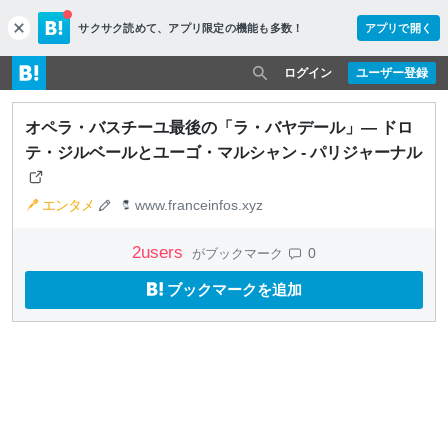
サクサク読めて、
アプリ限定の機能も多数！
アプリで開く
c
l
o
ログイン
ユーザー登録
s
e
オペラ・バスチーユ最後の「ラ・バヤデール」— ドロ
テ・ジルベールとユーゴ・マルシャン - パリジャーナル
エンタメ
www.franceinfos.xyz
2
users
0
がブックマーク
ブックマークを追加