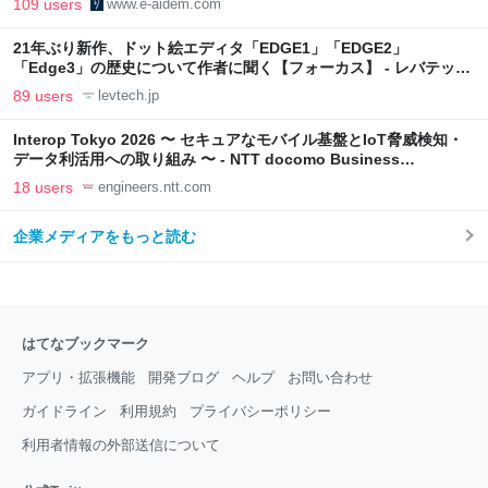
109 users
www.e-aidem.com
21年ぶり新作、ドット絵エディタ「EDGE1」「EDGE2」
「Edge3」の歴史について作者に聞く【フォーカス】 - レバテック
LAB
89 users
levtech.jp
Interop Tokyo 2026 〜 セキュアなモバイル基盤とIoT脅威検知・
データ利活用への取り組み 〜 - NTT docomo Business
Engineers' Blog
18 users
engineers.ntt.com
企業メディアをもっと読む
はてなブックマーク
アプリ・拡張機能
開発ブログ
ヘルプ
お問い合わせ
ガイドライン
利用規約
プライバシーポリシー
利用者情報の外部送信について