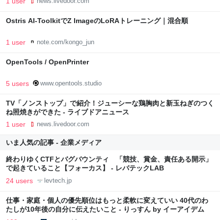
1 user
news.livedoor.com
Ostris AI-ToolkitでZ ImageのLoRAトレーニング｜混合順
1 user
note.com/kongo_jun
OpenTools / OpenPrinter
5 users
www.opentools.studio
TV「ノンストップ」で紹介！ジューシーな鶏胸肉と新玉ねぎのつく
ね照焼きができた - ライブドアニュース
1 user
news.livedoor.com
いま人気の記事 - 企業メディア
終わりゆくCTFとバグバウンティ 「競技、賞金、責任ある開示」
で起きていること【フォーカス】 - レバテックLAB
24 users
levtech.jp
仕事・家庭・個人の優先順位はもっと柔軟に変えていい 40代のわ
たしが10年後の自分に伝えたいこと - りっすん by イーアイデム