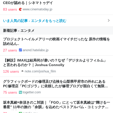
CEOが認める｜シネマトゥデイ
83 users
www.cinematoday.jp
いま人気の記事 - エンタメをもっと読む
新着記事 - エンタメ
プロジェクトヘイルメアリーの映画イマイチだったな 原作の情報を
詰め込ん..
27 users
anond.hatelabo.jp
【解説】IMAXは結局何が凄いの？なぜ「デジタルよりフィルム」
と言われるのか？｜Joshua Connolly
126 users
note.com/joshua_film
グラフィックボードの修理及び点検を山梨県甲府市の外れにある
PC修理店「PCゴジラ」に依頼したが修理ブログが面白くて無限に
読めてしまう
75 users
togetter.com
坂本真綾×奈須きのこ対談｜「FGO」にとって坂本真綾は“輝ける一
番星” 11年の旅の「余韻」を込めたベストアルバム - コミックナタ
リー 特集・インタビュー