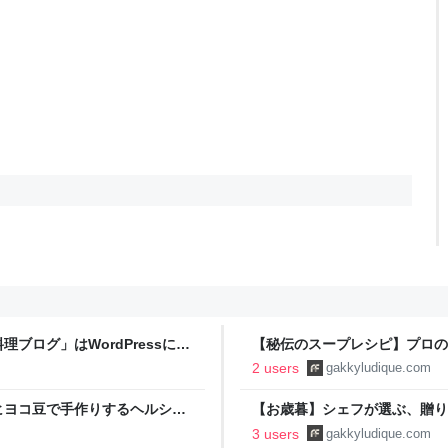
ブログ」はWordPressに引
【秘伝のスープレシピ】プロの
作り方 | FOOD FREAK by Che
2 users
gakkyludique.com
ヒヨコ豆で手作りするヘルシー
【お歳暮】シェフが選ぶ、贈り
y
FOOD FREAK by Chef Gakk
3 users
gakkyludique.com