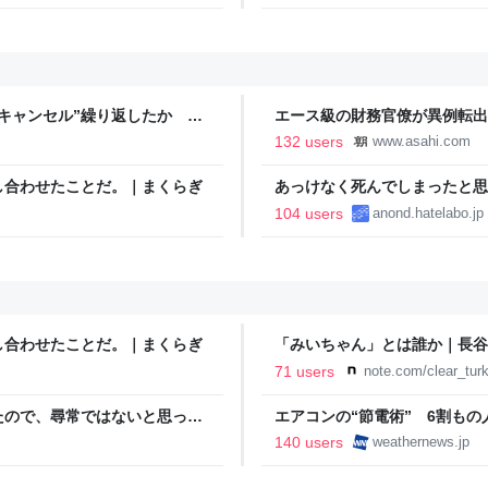
キャンセル”繰り返したか 女
エース級の財務官僚が異例転出
テレNEWS NNN
新聞
132 users
www.asahi.com
し合わせたことだ。｜まくらぎ
あっけなく死んでしまったと思
104 users
anond.hatelabo.jp
し合わせたことだ。｜まくらぎ
「みいちゃん」とは誰か｜長谷
71 users
note.com/clear_tur
たので、尋常ではないと思って
エアコンの“節電術” 6割も
に現れた女性に「あなた何して
- ウェザーニュース
140 users
weathernews.jp
話