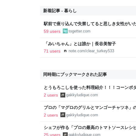
新着記事 - 暮らし
駅前で座り込んで失禁してると思しき女性がい
警察と救急を呼んでそばで見守っていたら、急
59 users
togetter.com
るんですか！？」とスマホをはたき落とされた
「みいちゃん」とは誰か｜長谷美智子
71 users
note.com/clear_turkey533
同時期にブックマークされた記事
とうもろこしを使った料理紹介！！！コーンポ
料理ブログ！！ - シェフガッキーの料理ブログ
2 users
gakkyludique.com
プロの「マグロのグリルとマンゴーチャツネ」の作り方 
Chef Gakky
2 users
gakkyludique.com
シェフが作る「プロの最高のトマトソースレシピ」 | F
Gakky
25 users
gakkyludique.com