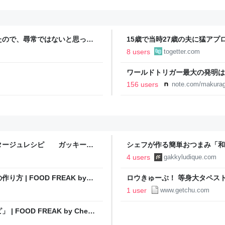
たので、尋常ではないと思って
15歳で当時27歳の夫に猛アプ
に現れた女性に「あなた何して
になった女性と夫の話、正直笑
8 users
togetter.com
話
ワールドトリガー最大の発明は
156 users
note.com/makurag
タージュレシピ ガッキーの
シェフが作る簡単おつまみ「和風ワカ
！
Gakky
4 users
gakkyludique.com
| FOOD FREAK by
ロウきゅーぶ！ 等身大タペストリ
1 user
www.getchu.com
OOD FREAK by Chef