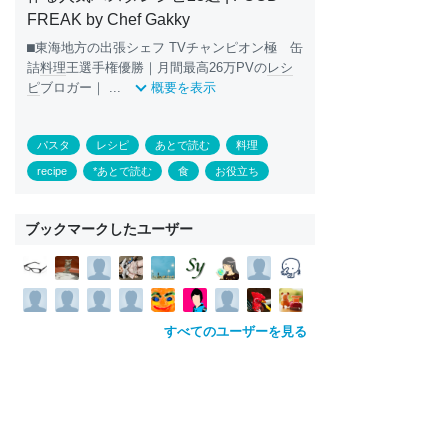
FREAK by Chef Gakky
⬛︎東海地方の出張シェフ TVチャンピオン極 缶
詰
料理
王選手権優勝｜月間最高26万PVの
レシ
ピ
ブロガー｜ ...
概要を表示
パスタ
レシピ
あとで読む
料理
recipe
*あとで読む
食
お役立ち
ブックマークしたユーザー
すべてのユーザーを見る