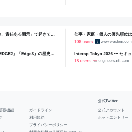
金、責任ある開示」で起きてい
仕事・家庭・個人の優先順位は
の自分に伝えたいこと - りっす
108 users
www.e-aidem.com
DGE2」「Edge3」の歴史に
Interop Tokyo 2026
AB
への取り組み 〜 - NTT docomo B
18 users
engineers.ntt.com
公式Twitter
拡張機能
ガイドライン
公式アカウント
グ
利用規約
ホットエントリー
プライバシーポリシー