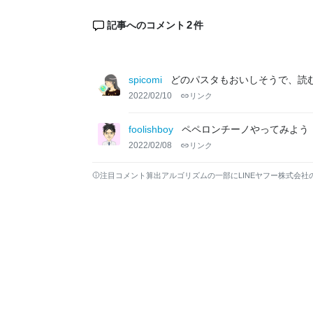
2
記事へのコメント
件
spicomi
どのパスタもおいしそうで、読
2022/02/10
リンク
foolishboy
ペペロンチーノやってみよう
2022/02/08
リンク
注目コメント算出アルゴリズムの一部にLINEヤフー株式会社