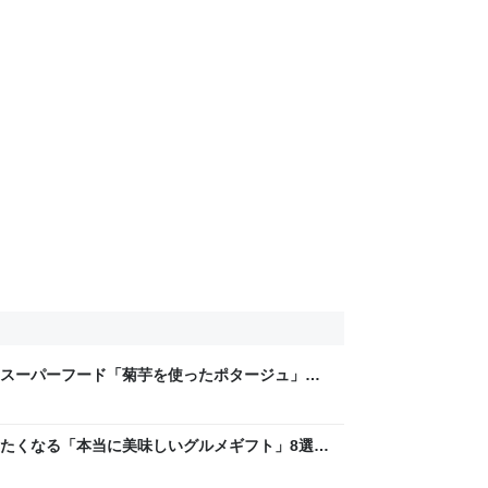
スーパーフード「菊芋を使ったポタージュ」の
f Gakky
たくなる「本当に美味しいグルメギフト」8選 |
y