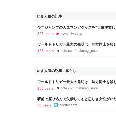
いま人気の記事
少年ジャンプの人気マンガグッズを“大量注文し
逮捕 総額43億円以上（2026年8月6日掲載）｜日
327 users
news.ntv.co.jp
ワールドトリガー最大の発明は、味方同士を殺
156 users
note.com/makuragi_note
いま人気の記事 - 暮らし
ワールドトリガー最大の発明は、味方同士を殺
155 users
note.com/makuragi_note
駅前で座り込んで失禁してると思しき女性がい
警察と救急を呼んでそばで見守っていたら、急
58 users
togetter.com
るんですか！？」とスマホをはたき落とされた