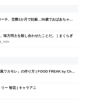
ローチ、交際1か月で妊娠…36歳でおばあちゃん
えないし美談にはできないのでは？
、味方同士を殺し合わせたことだ。｜まくらぎ
i_note
モレ」の作り方 | FOOD FREAK by Chef
ー 智花 | キャラアニ