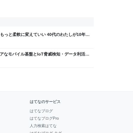
もっと柔軟に変えていい 40代のわたしが10年後
ん by イーアイデム
 〜 セキュアなモバイル基盤とIoT脅威検知・データ利活用
usiness Engineers' Blog
はてなのサービス
はてなブログ
はてなブログPro
人力検索はてな