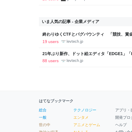
いま人気の記事 - 企業メディア
終わりゆくCTFとバグバウンティ 「競技、賞
ること【フォーカス】 - レバテックLAB
19 users
levtech.jp
21年ぶり新作、ドット絵エディタ「EDGE1」「E
ついて作者に聞く【フォーカス】 - レバテックL
88 users
levtech.jp
はてなブックマーク
総合
テクノロジー
アプリ・
一般
エンタメ
開発ブロ
世の中
アニメとゲーム
ヘルプ