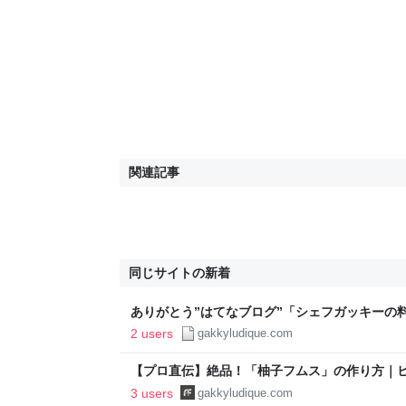
関連記事
同じサイトの新着
ありがとう”はてなブログ”「シェフガッキーの料理
越しします。 | FOOD FREAK by Chef Gakky
2 users
gakkyludique.com
【プロ直伝】絶品！「柚子フムス」の作り方｜
＆爽やかレシピ | FOOD FREAK by Chef Gakk
3 users
gakkyludique.com