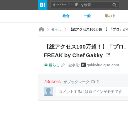
総合
一般
世の中
暮らし
【総アクセス100万超！】「プロ」が作る人気パ
【総アクセス100万超！】「プロ」が
FREAK by Chef Gakky
暮らし
gakkyludique.com
記事元:
73
users
2
がブックマーク
コメントするにはログインが必要です