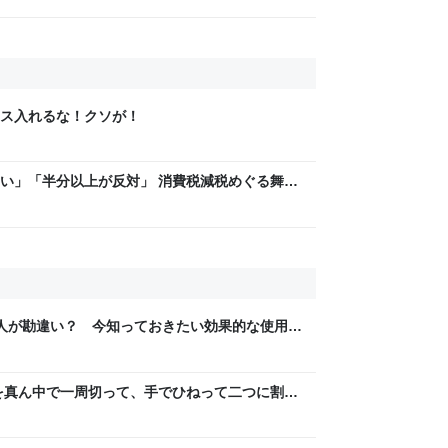
ス入れるな！クソが！
い」「半分以上が反対」 消費税減税めぐる舞台
と本音【スポットライト】｜FNNプライムオン
の人が勘違い？ 今知っておきたい効果的な使用法
を真ん中で一周切って、手でひねって二つに割れ
ら、「あっ、これダメだ」となった→数々のア