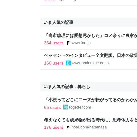
いま人気の記事
「高市総理には愛想尽かした」コメ余りに農家
以下に…肥料代や燃料代は高騰「今年でやめる」
364 users
www.fnn.jp
イン
ベッセントのインタビュー全文翻訳。日本の政
いる
160 users
www.landerblue.co.jp
いま人気の記事 - 暮らし
「小説ってどこにニーズが転がってるのかわか
結婚』のド直球ざまあ系シンデレラストーリー
65 users
togetter.com
事実に考え込む
考えなくても成果物が出る時代に、思考体力をどこ
176 users
note.com/hatamasa