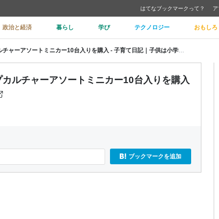
はてなブックマークって？
ア
政治と経済
暮らし
学び
テクノロジー
おもしろ
Hot Wheels ホットウィールポップカルチャーアソートミニカー10台入りを購入 - 子育て日記｜子供は小学１年生
ポップカルチャーアソートミニカー10台入りを購入
ブックマークを追加