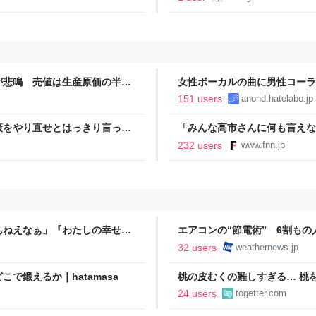
が悲鳴 売値は生産原価の半分
女性ボーカルの曲に男性コーラ
農家も｜FNNプライムオンラ
151 users
anond.hatelabo.jp
策をやり直せとはっきり言って
「みんな高市さんに何も言えな
裏 自民党内でくすぶる慎重論
232 users
www.fnn.jp
ライン
んねえなぁ」『わたしの幸せな
エアコンの“節電術” 6割も
が若者にヒットしているという
- ウェザーニュース
32 users
weathernews.jp
で鍛えるか｜hatamasa
桃の皮むくの難しすぎる… 桃
ばいけるとのことでやってみた
24 users
togetter.com
ドバイスが寄せられる