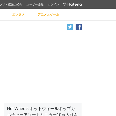
プリ・拡張の紹介
ユーザー登録
ログイン
エンタメ
アニメとゲーム
Hot Wheels ホットウィールポップカ
ルチャーアソートミニカー10台入りを