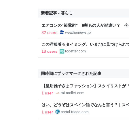
新着記事 - 暮らし
エアコンの“節電術” 6割もの人が勘違い？ 
法 - ウェザーニュース
32 users
weathernews.jp
この洋服着るタイミング、いまだに見つけられ
適」「これで…授業参観に出ました」
18 users
togetter.com
同時期にブックマークされた記事
【皇后雅子さまファッション】スタイリストが「素
出た、ベルギー公式訪問コーデ | キャサリン妃
1 user
mi-mollet.com
ス 英国のロイヤルファッション | mi-mollet
一歩！（1/4）
はい、どうぞはスペイン語でなんと言う？ | ス
1 user
portal.triado.com