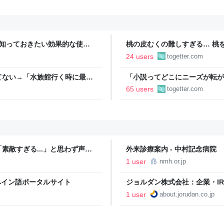
今知っておきたい効果的な使用
桃の皮むくの難しすぎる… 桃
ばいけるとのことでやってみた
24 users
togetter.com
ドバイスが寄せられる
てない→「水族館行く時に最
「小説ってどこにニーズが転が
結婚』のド直球ざまあ系シンデ
65 users
togetter.com
事実に考え込む
敵すぎる...」と思わず声が
外来診療案内 - 中村記念病院
ほかプリンセスにみるエレガン
1 user
nmh.or.jp
（ミモレ） | 明日の私へ、小さな
ペイン語ポータルサイト
ジョルダン株式会社：企業・I
1 user
about.jorudan.co.jp