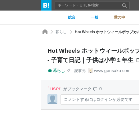
総合
一般
世の中
暮らし
Hot Wheels ホットウィール
- 子育て日記｜子供は小学１年生
暮らし
www.gensaku.com
記事元:
1
user
0
がブックマーク
コメントするにはログインが必要です