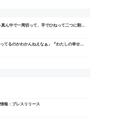
を真ん中で一周切って、手でひねって二つに割れ
ら、「あっ、これダメだ」となった→数々のア
ってるのかわかんねえなぁ」『わたしの幸せな
レラストーリーが若者にヒットしているという
R情報：プレスリリース