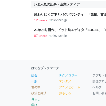
いま人気の記事 - 企業メディア
終わりゆくCTFとバグバウンティ 「競技、賞
ること【フォーカス】 - レバテックLAB
12 users
levtech.jp
21年ぶり新作、ドット絵エディタ「EDGE1」「E
ついて作者に聞く【フォーカス】 - レバテックL
87 users
levtech.jp
はてなブックマーク
総合
テクノロジー
アプリ・
一般
エンタメ
開発ブロ
世の中
アニメとゲーム
ヘルプ
政治と経済
おもしろ
お問い合
暮らし
学び