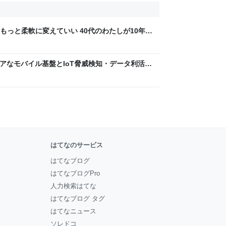
もっと柔軟に変えていい 40代のわたしが10年後
ん by イーアイデム
 〜 セキュアなモバイル基盤とIoT脅威検知・データ利活用
usiness Engineers' Blog
はてなのサービス
はてなブログ
はてなブログPro
人力検索はてな
はてなブログ タグ
はてなニュース
ソレドコ