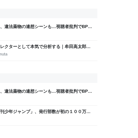
煙、違法薬物の連想シーンも…視聴者批判でBPO
ないほうが」 - ライブドアニュース
m
レクターとして本気で分析する｜牟田高太郎｜
muta
煙、違法薬物の連想シーンも…視聴者批判でBPO
ないほうが」 - ライブドアニュース
m
刊少年ジャンプ」、発行部数が初の１００万部
万部超」ゼロに