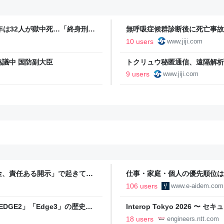
4年は32人が獄中死…「終身刑
無呼吸症候群診断後に死亡事故
適用も・警視庁：時事ドットコ
10 users
www.jiji.com
議中 国防副大臣
トクリュウ秘匿通信、遠隔解析
１０日に有識者会議：時事ドッ
9 users
www.jiji.com
金、責任ある開示」で起きてい
仕事・家庭・個人の優先順位は
の自分に伝えたいこと - りっす
106 users
www.e-aidem.com
DGE2」「Edge3」の歴史に
Interop Tokyo 2026
AB
への取り組み 〜 - NTT docomo B
18 users
engineers.ntt.com