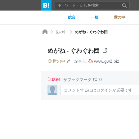
総合
一般
世の中
世の中
めがね - ぐわぐわ団
めがね - ぐわぐわ団
世の中
www.gw2.biz
記事元:
1
user
0
がブックマーク
コメントするにはログインが必要です