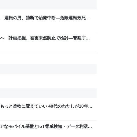
 運転の男、独断で治療中断―危険運転致死罪
ム
へ 計画把握、被害未然防止で検討―警察庁、
トコム
もっと柔軟に変えていい 40代のわたしが10年後
ん by イーアイデム
 〜 セキュアなモバイル基盤とIoT脅威検知・データ利活用
usiness Engineers' Blog