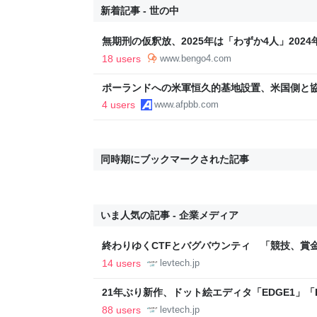
新着記事 - 世の中
無期刑の仮釈放、2025年は「わずか4人」202
化」の傾向続く - 弁護士ドットコムニュース
18 users
www.bengo4.com
ポーランドへの米軍恒久的基地設置、米国側と協
4 users
www.afpbb.com
同時期にブックマークされた記事
いま人気の記事 - 企業メディア
終わりゆくCTFとバグバウンティ 「競技、賞
ること【フォーカス】 - レバテックLAB
14 users
levtech.jp
21年ぶり新作、ドット絵エディタ「EDGE1」「E
ついて作者に聞く【フォーカス】 - レバテックL
88 users
levtech.jp