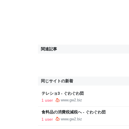
関連記事
同じサイトの新着
テレショ3 - ぐわぐわ団
1 user
www.gw2.biz
食料品の消費税減税へ - ぐわぐわ団
1 user
www.gw2.biz