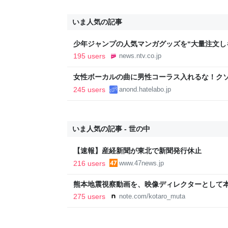
いま人気の記事
少年ジャンプの人気マンガグッズを“大量注文し
逮捕 総額43億円以上（2026年8月6日掲載）｜日
195 users
news.ntv.co.jp
女性ボーカルの曲に男性コーラス入れるな！ク
245 users
anond.hatelabo.jp
いま人気の記事 - 世の中
【速報】産経新聞が東北で新聞発行休止
216 users
www.47news.jp
熊本地震視察動画を、映像ディレクターとして
映像で、想いをつなぐ
275 users
note.com/kotaro_muta