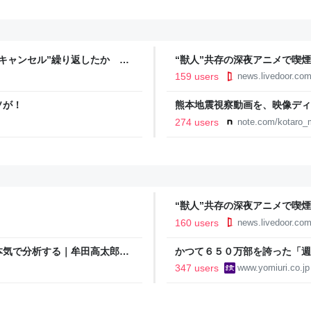
キャンセル”繰り返したか 女
“獣人”共存の深夜アニメで喫
テレNEWS NNN
議論「紛らわしいことは放送し
159 users
news.livedoor.co
ソが！
熊本地震視察動画を、映像ディ
映像で、想いをつなぐ
274 users
note.com/kotaro_
“獣人”共存の深夜アニメで喫
議論「紛らわしいことは放送し
160 users
news.livedoor.co
本気で分析する｜牟田高太郎｜
かつて６５０万部を誇った「週
割れ…国内の紙雑誌で「１００
347 users
www.yomiuri.co.jp