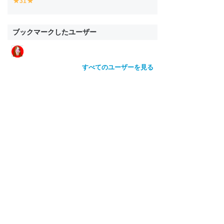
31
y
y
e
e
ll
ll
o
o
ブックマークしたユーザー
w
w
すべてのユーザーを見る