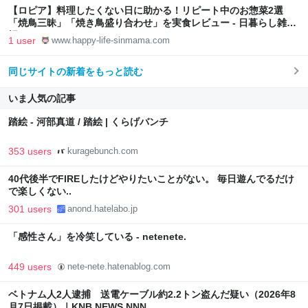
【ロピア】料理したくない日に助かる！リピート中のお惣菜2選
「焼鳥三昧」「焼き鳥盛り合わせ」を実食レビュー - 日暮らし雑記
帳
1 user
www.happy-life-sinmama.com
同じサイトの新着をもっと読む
いま人気の記事
踏絵 - 河部真道 / 踏絵 | くらげバンチ
353 users
kuragebunch.com
40代後半でFIREしたけどやりたいことがない。 毎日遊んでるだけ
で楽しくない..
301 users
anond.hatelabo.jp
「感性さん」を冷笑している - netenete.
449 users
nete-nete.hatenablog.com
ベトナム人2人逮捕 送電ケーブル約2.2トン盗んだ疑い（2026年8
月7日掲載）｜KNB NEWS NNN