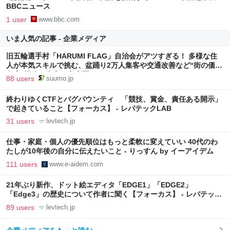
BBCニュース
1 user
www.bbc.com
いま人気の記事 - 企業メディア
旧五輪選手村「HARUMI FLAG」自治会がアツすぎる！ 多様な住
人が本気スキルで挑む、盆踊り2万人集客や交通改善など“街の価値
向上”戦略 東京・中央区
88 users
suumo.jp
終わりゆくCTFとバグバウンティ 「競技、賞金、責任ある開示」
で起きていること【フォーカス】 - レバテックLAB
31 users
levtech.jp
仕事・家庭・個人の優先順位はもっと柔軟に変えていい 40代のわ
たしが10年後の自分に伝えたいこと - りっすん by イーアイデム
111 users
www.e-aidem.com
21年ぶり新作、ドット絵エディタ「EDGE1」「EDGE2」
「Edge3」の歴史について作者に聞く【フォーカス】 - レバテック
LAB
89 users
levtech.jp