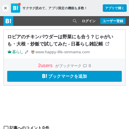
サクサク読めて、
アプリ限定の機能も多数！
アプリで開く
c
l
o
ログイン
ユーザー登録
s
e
ロピアのチキンパウダーは野菜にも合う？じゃがい
も・大根・炒飯で試してみた - 日暮らし雑記帳
暮らし
www.happy-life-sinmama.com
2
users
0
がブックマーク
ブックマークを追加
0
記事へのコメント
件