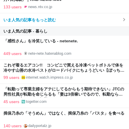
133 users
news.ntv.co.jp
いま人気の記事をもっと読む
いま人気の記事 - 暮らし
「感性さん」を冷笑している - netenete.
449 users
nete-nete.hatenablog.com
これぞ着るエアコン!! コンビニで買える冷凍ペットボトルで体を
冷やす山善の水冷ベストがロードバイクにちょうどいい【ぼっち・
ざ・ろーど！その14】【空いた時間でなにしてる？】
99 users
internet.watch.impress.co.jp
「転勤って専業主婦をアテにしてるからもう期待できない」JTCの
男性社員が転勤を命じらるも「妻は3倍稼いでるので、転勤なら辞
める」と言ったら、転勤がなくなった
45 users
togetter.com
揖保乃糸の「そうめん」ではなく、揖保乃糸の「パスタ」を食べる
140 users
dailyportalz.jp