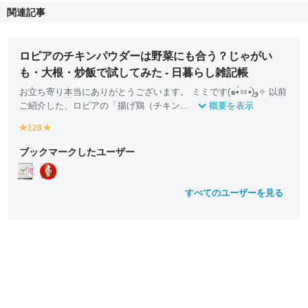
関連記事
ロピアのチキンパウダーは野菜にも合う？じゃがい
も・大根・炒飯で試してみた - 日暮らし雑記帳
お立ち寄り
本
当にありがとうございます。 ミミです(๑•̀ㅂ•́)و✧ 以前
ご紹介した、ロピアの「揚げ鶏（チキン...
概要を表示
128
y
y
e
e
ブックマークしたユーザー
ll
ll
o
o
w
w
すべてのユーザーを見る