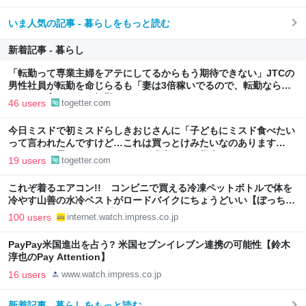
いま人気の記事 - 暮らしをもっと読む
新着記事 - 暮らし
「転勤って専業主婦をアテにしてるからもう期待できない」JTCの
男性社員が転勤を命じらるも「妻は3倍稼いでるので、転勤なら辞
める」と言ったら、転勤がなくなった
46 users
togetter.com
今日ミスドで初ミスドらしきおじさんに「子どもにミスド食べたい
って言われたんですけど…これは買っとけみたいなのあります
か…？」と尋ねられるイベントが発生して、興奮した
19 users
togetter.com
これぞ着るエアコン!! コンビニで買える冷凍ペットボトルで体を
冷やす山善の水冷ベストがロードバイクにちょうどいい【ぼっち・
ざ・ろーど！その14】【空いた時間でなにしてる？】
100 users
internet.watch.impress.co.jp
PayPay米国進出を占う? 米国セブンイレブン連携の可能性【鈴木
淳也のPay Attention】
16 users
www.watch.impress.co.jp
新着記事 - 暮らしをもっと読む