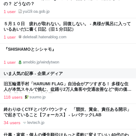
の？ どうなの？
1 user
yui19.oa.gob.jp
５月１０日 疲れが取れない。回復しない。 - 奥様が風呂に入って
いるあいだに書く日記（旧１分日記）
1 user
deleteall.hatenablog.com
『SHISHAMOとシシャモ』
1 user
ameblo.jp/windytwon
いま人気の記事 - 企業メディア
旧五輪選手村「HARUMI FLAG」自治会がアツすぎる！ 多様な住
人が本気スキルで挑む、盆踊り2万人集客や交通改善など“街の価値
向上”戦略 東京・中央区
118 users
suumo.jp
終わりゆくCTFとバグバウンティ 「競技、賞金、責任ある開示」
で起きていること【フォーカス】 - レバテックLAB
34 users
levtech.jp
仕事・家庭・個人の優先順位はもっと柔軟に変えていい 40代のわ