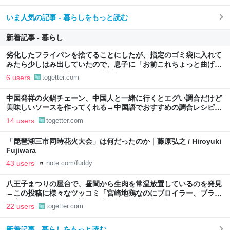
いま人気の記事 - 暮らしをもっと読む
新着記事 - 暮らし
劣化したフライパンを捨てることにしたが、指定のゴミ袋に入れて
みたら少しはみ出していたので、息子に「お前これちょっと曲げら
れたりする?」と聞いたら、「余裕っしょ」
6 users
togetter.com
中国発祥の火鍋チェーン、中国人と一緒に行くとエグい調合だけど
美味しいソースを作ってくれる→中国語でおすすめの調合レシピが
リプ欄に集まる
14 users
togetter.com
「琵琶湖三市同時花火大会」は何だったのか｜藤原弘之 / Hiroyuki
Fujiwara
43 users
note.com/fuddy
八王子まつりの屋台で、昼間から生肉を常温放置しているのを発見
→この投稿に様々なツッコミ「宮崎地鶏なのにブロイラー、ブラジ
ル産では？」「写真に対して違和感」衛生状態も気になる
22 users
togetter.com
新着記事 - 暮らしをもっと読む