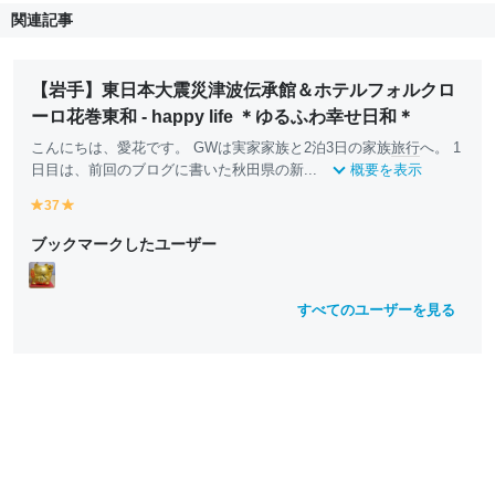
関連記事
【岩手】東日本大震災津波伝承館＆ホテルフォルクロ
ーロ花巻東和 - happy life ＊ゆるふわ幸せ日和＊
こんにちは、愛花です。 GWは実家家族と2泊3日の家族
旅行
へ。 1
日目は、前回のブログに書いた秋田県の新...
概要を表示
37
y
y
e
e
ブックマークしたユーザー
ll
ll
o
o
w
w
すべてのユーザーを見る