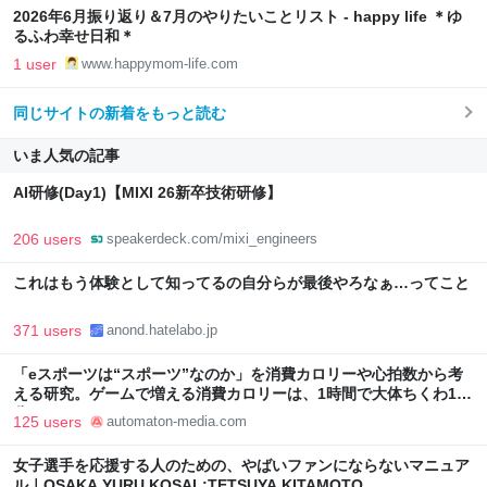
2026年6月振り返り＆7月のやりたいことリスト - happy life ＊ゆ
るふわ幸せ日和＊
1 user
www.happymom-life.com
同じサイトの新着をもっと読む
いま人気の記事
AI研修(Day1)【MIXI 26新卒技術研修】
206 users
speakerdeck.com/mixi_engineers
これはもう体験として知ってるの自分らが最後やろなぁ…ってこと
371 users
anond.hatelabo.jp
「eスポーツは“スポーツ”なのか」を消費カロリーや心拍数から考
える研究。ゲームで増える消費カロリーは、1時間で大体ちくわ1本
分 - AUTOMATON
125 users
automaton-media.com
女子選手を応援する人のための、やばいファンにならないマニュア
ル｜OSAKA YURU KOSAL:TETSUYA KITAMOTO