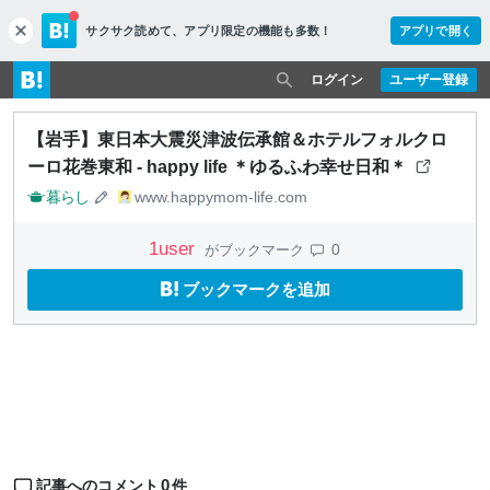
サクサク読めて、
アプリ限定の機能も多数！
アプリで開く
c
l
o
ログイン
ユーザー登録
s
e
【岩手】東日本大震災津波伝承館＆ホテルフォルクロ
ーロ花巻東和 - happy life ＊ゆるふわ幸せ日和＊
暮らし
www.happymom-life.com
1
user
0
がブックマーク
ブックマークを追加
0
記事へのコメント
件