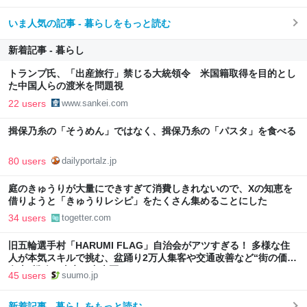
いま人気の記事 - 暮らしをもっと読む
新着記事 - 暮らし
トランプ氏、「出産旅行」禁じる大統領令 米国籍取得を目的とし
た中国人らの渡米を問題視
22 users
www.sankei.com
揖保乃糸の「そうめん」ではなく、揖保乃糸の「パスタ」を食べる
80 users
dailyportalz.jp
庭のきゅうりが大量にできすぎて消費しきれないので、Xの知恵を
借りようと「きゅうりレシピ」をたくさん集めることにした
34 users
togetter.com
旧五輪選手村「HARUMI FLAG」自治会がアツすぎる！ 多様な住
人が本気スキルで挑む、盆踊り2万人集客や交通改善など“街の価値
向上”戦略 東京・中央区
45 users
suumo.jp
新着記事 - 暮らしをもっと読む