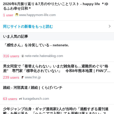
2026年6月振り返り＆7月のやりたいことリスト - happy life ＊ゆ
るふわ幸せ日和＊
1 user
www.happymom-life.com
同じサイトの新着をもっと読む
いま人気の記事
「感性さん」を冷笑している - netenete.
316 users
nete-nete.hatenablog.com
男女同室で「着替えられない」いまだ雑魚寝も…避難所めぐり“格
差” 専門家「標準化されていない」 令和8年熊本地震｜FNNプラ
イムオンライン
239 users
www.fnn.jp
踏絵 - 河部真道 / 踏絵 | くらげバンチ
63 users
kuragebunch.com
少年ジャンプ出身・ギャグ漫画家2人が当時の「過酷すぎる週刊連
載」を振り返る。「ヘルニアで入院しても原稿は落とさない」スト