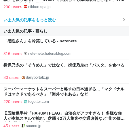
イックな舞台裏 | 日刊SPA!
200 users
nikkan-spa.jp
いま人気の記事をもっと読む
いま人気の記事 - 暮らし
「感性さん」を冷笑している - netenete.
316 users
nete-nete.hatenablog.com
揖保乃糸の「そうめん」ではなく、揖保乃糸の「パスタ」を食べる
80 users
dailyportalz.jp
スーパーマーケットをスーパーと略すの日本過ぎる…「マクドナル
ドはマクドであるべき」「海外でもある」など
220 users
togetter.com
旧五輪選手村「HARUMI FLAG」自治会がアツすぎる！ 多様な住
人が本気スキルで挑む、盆踊り2万人集客や交通改善など“街の価値
向上”戦略 東京・中央区
45 users
suumo.jp