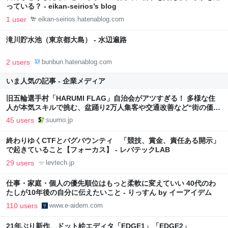
っている？ - eikan-seirios’s blog
1 user
eikan-seirios.hatenablog.com
滝川貯水池（東京都大島） - 水辺遍路
2 users
bunbun.hatenablog.com
いま人気の記事 - 企業メディア
旧五輪選手村「HARUMI FLAG」自治会がアツすぎる！ 多様な住
人が本気スキルで挑む、盆踊り2万人集客や交通改善など“街の価値
向上”戦略 東京・中央区
45 users
suumo.jp
終わりゆくCTFとバグバウンティ 「競技、賞金、責任ある開示」
で起きていること【フォーカス】 - レバテックLAB
29 users
levtech.jp
仕事・家庭・個人の優先順位はもっと柔軟に変えていい 40代のわ
たしが10年後の自分に伝えたいこと - りっすん by イーアイデム
110 users
www.e-aidem.com
21年ぶり新作、ドット絵エディタ「EDGE1」「EDGE2」