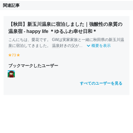
関連記事
【秋田】新玉川温泉に宿泊しました｜強酸性の泉質の
温泉宿 - happy life ＊ゆるふわ幸せ日和＊
こんにちは、愛花です。 GWは実家家族と一緒に秋田県の新玉川
温
泉
に宿泊してきました。
温泉
好きの父が...
概要を表示
73
y
y
e
e
ブックマークしたユーザー
ll
ll
o
o
w
w
すべてのユーザーを見る