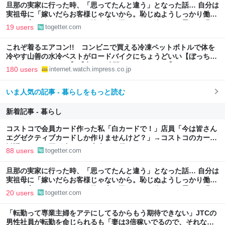
旦那の実家に行った時、「思ってたんと違う」となった話… 自分は
実祖母に「嫁いだらお客様じゃないから。恥じぬようしっかり働
け」と言われていたので、嫁ぎ先で嫌われたら終わりと思い、張り
19 users
togetter.com
切っていた
これぞ着るエアコン!! コンビニで買える冷凍ペットボトルで体を
冷やす山善の水冷ベストがロードバイクにちょうどいい【ぼっち・
ざ・ろーど！その14】【空いた時間でなにしてる？】
180 users
internet.watch.impress.co.jp
いま人気の記事 - 暮らしをもっと読む
新着記事 - 暮らし
コストコで会員カード作った私「白カードで！」店員「今は皆さん
エグゼクティブカードしか作りませんけど？」→コストコのカード
勧誘はやたら圧が強いが、本当にお得なの？
88 users
togetter.com
旦那の実家に行った時、「思ってたんと違う」となった話… 自分は
実祖母に「嫁いだらお客様じゃないから。恥じぬようしっかり働
け」と言われていたので、嫁ぎ先で嫌われたら終わりと思い、張り
20 users
togetter.com
切っていた
「転勤って専業主婦をアテにしてるからもう期待できない」JTCの
男性社員が転勤を命じられるも「妻は3倍稼いでるので、それなら