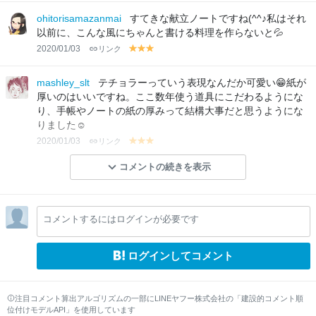
el
el
el
lo
lo
lo
ohitorisamazanmai
すてきな献立ノートですね(^^♪私はそれ
w
w
w
以前に、こんな風にちゃんと書ける料理を作らないと💦
2020/01/03
リンク
y
y
y
el
el
el
lo
lo
lo
mashley_slt
テチョラーっていう表現なんだか可愛い😁紙が
w
w
w
厚いのはいいですね。ここ数年使う道具にこだわるようにな
り、手帳やノートの紙の厚みって結構大事だと思うようにな
りました☺️
2020/01/03
リンク
y
y
y
el
el
el
コメントの続きを表示
lo
lo
lo
w
w
w
コメントするにはログインが必要です
ログインしてコメント
注目コメント算出アルゴリズムの一部にLINEヤフー株式会社の「建設的コメント順
位付けモデルAPI」を使用しています