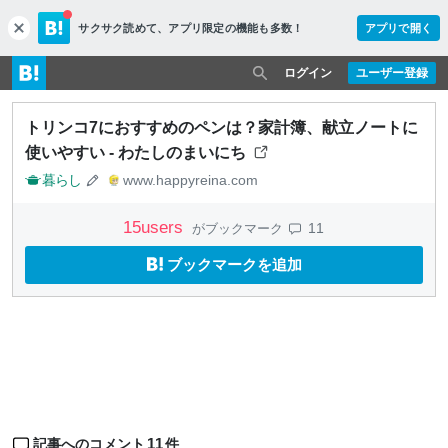
サクサク読めて、
アプリ限定の機能も多数！
アプリで開く
c
l
o
ログイン
ユーザー登録
s
e
トリンコ7におすすめのペンは？家計簿、献立ノートに
使いやすい - わたしのまいにち
暮らし
www.happyreina.com
15
users
11
がブックマーク
ブックマークを追加
11
記事へのコメント
件