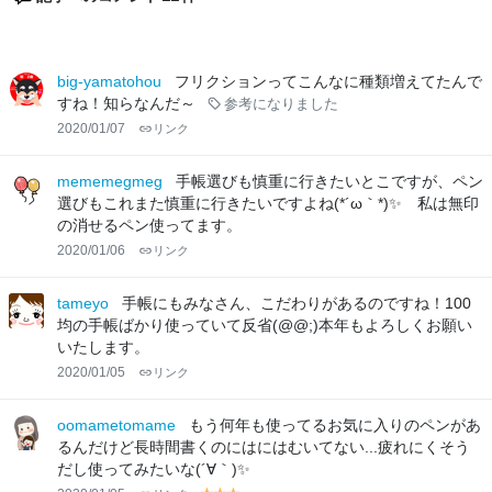
big-yamatohou
フリクションってこんなに種類増えてたんで
すね！知らなんだ～
参考になりました
2020/01/07
リンク
mememegmeg
手帳選びも慎重に行きたいとこですが、ペン
選びもこれまた慎重に行きたいですよね(*´ω｀*)✨ 私は無印
の消せるペン使ってます。
2020/01/06
リンク
tameyo
手帳にもみなさん、こだわりがあるのですね！100
均の手帳ばかり使っていて反省(@@;)本年もよろしくお願い
いたします。
2020/01/05
リンク
oomametomame
もう何年も使ってるお気に入りのペンがあ
るんだけど長時間書くのにはにはむいてない...疲れにくそう
だし使ってみたいな(´∀｀)✨