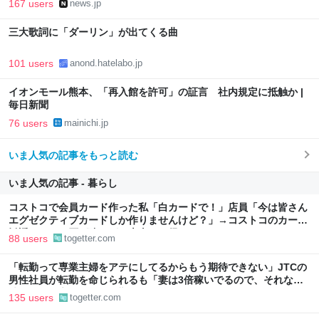
167 users
news.jp
三大歌詞に「ダーリン」が出てくる曲
101 users
anond.hatelabo.jp
イオンモール熊本、「再入館を許可」の証言 社内規定に抵触か |
毎日新聞
76 users
mainichi.jp
いま人気の記事をもっと読む
いま人気の記事 - 暮らし
コストコで会員カード作った私「白カードで！」店員「今は皆さん
エグゼクティブカードしか作りませんけど？」→コストコのカード
勧誘はやたら圧が強いが、本当にお得なの？
88 users
togetter.com
「転勤って専業主婦をアテにしてるからもう期待できない」JTCの
男性社員が転勤を命じられるも「妻は3倍稼いでるので、それなら
辞める」と言ったら、転勤がなくなった
135 users
togetter.com