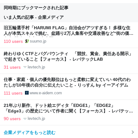
同時期にブックマークされた記事
いま人気の記事 - 企業メディア
旧五輪選手村「HARUMI FLAG」自治会がアツすぎる！ 多様な住
人が本気スキルで挑む、盆踊り2万人集客や交通改善など“街の価値
向上”戦略 東京・中央区
110 users
suumo.jp
終わりゆくCTFとバグバウンティ 「競技、賞金、責任ある開示」
で起きていること【フォーカス】 - レバテックLAB
31 users
levtech.jp
仕事・家庭・個人の優先順位はもっと柔軟に変えていい 40代のわ
たしが10年後の自分に伝えたいこと - りっすん by イーアイデム
111 users
www.e-aidem.com
21年ぶり新作、ドット絵エディタ「EDGE1」「EDGE2」
「Edge3」の歴史について作者に聞く【フォーカス】 - レバテック
LAB
90 users
levtech.jp
企業メディアをもっと読む