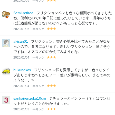
2020/01/05
リンク
y
y
y
el
el
el
lo
lo
lo
Semi-retired
フリクションペンも色々な種類が出てきました
w
w
w
ね。便利なので10年日記に使ったりしています（長年のうち
に記述箇所が消えないのか？がちょっと心配です）。
2020/01/05
リンク
y
y
y
el
el
el
lo
lo
lo
akisan01
フリクション、書き心地を比べてみたことがなか
w
w
w
ったので、参考になります。新しいフリクション、良さそう
ですね。オススメのにかえてみようかな。
2020/01/04
リンク
y
y
y
el
el
el
lo
lo
lo
hukunekox
フリクション私も愛用してますが、色々なタイ
w
w
w
プありますね〜しかしノート使いが素晴らしい、まるで本の
ような、、✨
2020/01/04
リンク
y
y
y
el
el
el
lo
lo
lo
sankairenzoku10cm
テチョラーとペンラー（？）はワンセ
w
w
w
ットだということが分かりました。
2020/01/03
リンク
y
y
y