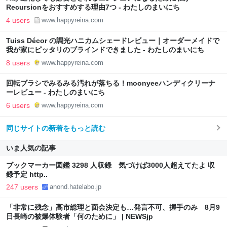
Recursionをおすすめする理由7つ - わたしのまいにち
4 users
www.happyreina.com
Tuiss Décor の調光ハニカムシェードレビュー｜オーダーメイドで
我が家にピッタリのブラインドできました - わたしのまいにち
8 users
www.happyreina.com
回転ブラシでみるみる汚れが落ちる！moonyeeハンディクリーナ
ーレビュー - わたしのまいにち
6 users
www.happyreina.com
同じサイトの新着をもっと読む
いま人気の記事
ブックマーカー図鑑 3298 人収録 気づけば3000人超えてたよ 収
録予定 http..
247 users
anond.hatelabo.jp
「非常に残念」高市総理と面会決定も…発言不可、握手のみ 8月9
日長崎の被爆体験者「何のために」 | NEWSjp