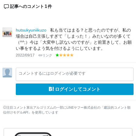
1
記事へのコメント
件
hutsukyuniikuzo
私も当てはまる？と思ったのですが、私の
場合は自己主張しすぎて「しまった！」みたいなのが多くて
（^^;）今は「大変申し訳ないのですが」と前置きして、お願
い事をするよう気を付けるようにしています。
2022/09/17
リンク
g
y
y
y
y
r
el
el
el
el
e
lo
lo
lo
lo
コメントするにはログインが必要です
e
w
w
w
w
n
ログインしてコメント
注目コメント算出アルゴリズムの一部にLINEヤフー株式会社の「建設的コメント順
位付けモデルAPI」を使用しています