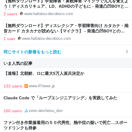
【無料ダウンロード】学習障害・算数障害 マイクラで九九を覚えよ
う！ディスカリキュア、LD、ADHDの子どもに - 発達凸凹BOYとの
日常
2 users
www.hattatsu-decoboco.com
【無料ダウンロード】ディスレクシア・学習障害向け カタカナ・拗
音カード カタカナが読めない【マイクラ】 - 発達凸凹BOYとの日
常
1 user
www.hattatsu-decoboco.com
同じサイトの新着をもっと読む
いま人気の記事
【速報】北朝鮮、ロに最大5万人派兵決定か
133 users
www.47news.jp
Claude Code で「ループエンジニアリング」を実践してみた
160 users
zenn.dev/tetsu_don
ファン付き作業服着用の５０代男性、熱中症の疑いで死亡…スポー
ツドリンクも持参