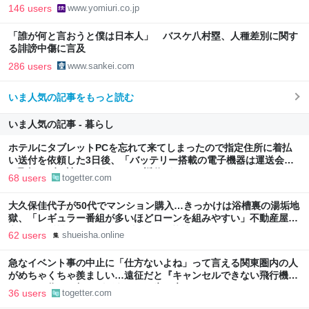
146 users
www.yomiuri.co.jp
「誰が何と言おうと僕は日本人」 バスケ八村塁、人種差別に関す
る誹謗中傷に言及
286 users
www.sankei.com
いま人気の記事をもっと読む
いま人気の記事 - 暮らし
ホテルにタブレットPCを忘れて来てしまったので指定住所に着払
い送付を依頼した3日後、「バッテリー搭載の電子機器は運送会社
が取扱わず、諦めて下さい」と返信がきた
68 users
togetter.com
大久保佳代子が50代でマンション購入…きっかけは浴槽裏の湯垢地
獄、「レギュラー番組が多いほどローンを組みやすい」不動産屋に
言われた“芸能人ならではの事情” | 集英社オンライン
62 users
shueisha.online
急なイベント事の中止に「仕方ないよね」って言える関東圏内の人
がめちゃくちゃ羨ましい…遠征だと『キャンセルできない飛行機代
とホテル代』の怒りがどうしても先に来る
36 users
togetter.com