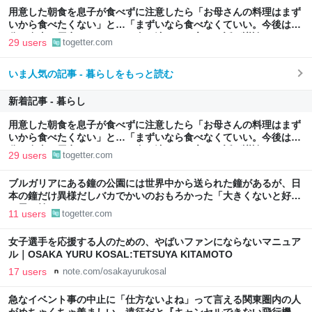
用意した朝食を息子が食べずに注意したら「お母さんの料理はまず
いから食べたくない」と…「まずいなら食べなくていい。今後は自
分で食事を用意しなさい。お金は渡す」と言った話が議論に
29 users
togetter.com
いま人気の記事 - 暮らしをもっと読む
新着記事 - 暮らし
用意した朝食を息子が食べずに注意したら「お母さんの料理はまず
いから食べたくない」と…「まずいなら食べなくていい。今後は自
分で食事を用意しなさい。お金は渡す」と言った話が議論に
29 users
togetter.com
ブルガリアにある鐘の公園には世界中から送られた鐘があるが、日
本の鐘だけ異様だしバカでかいのおもろかった「大きくないと好き
な男を焼けないから、ね」
11 users
togetter.com
女子選手を応援する人のための、やばいファンにならないマニュア
ル｜OSAKA YURU KOSAL:TETSUYA KITAMOTO
17 users
note.com/osakayurukosal
急なイベント事の中止に「仕方ないよね」って言える関東圏内の人