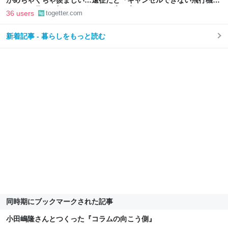
がめちゃくちゃ羨ましい…遠征だと『キャンセルできない飛行機代
とホテル代』の怒りがどうしても先に来る
36 users
togetter.com
新着記事 - 暮らしをもっと読む
同時期にブックマークされた記事
小田嶋隆さんとつくった『コラムの向こう側』