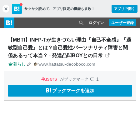
サクサク読めて、
アプリ限定の機能も多数！
アプリで開く
c
l
o
ログイン
ユーザー登録
s
e
【MBTI】INFP-Tが生きづらい理由『自己不全感』『過
敏型自己愛』とは？自己愛性パーソナリティ障害と関
係あるって本当？ - 発達凸凹BOYとの日常
暮らし
www.hattatsu-decoboco.com
4
users
1
がブックマーク
ブックマークを追加