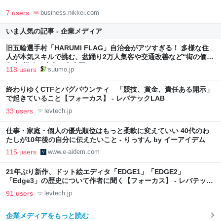
7 users
business.nikkei.com
いま人気の記事 - 企業メディア
旧五輪選手村「HARUMI FLAG」自治会がアツすぎる！ 多様な住
人が本気スキルで挑む、盆踊り2万人集客や交通改善など“街の価値
向上”戦略 東京・中央区
118 users
suumo.jp
終わりゆくCTFとバグバウンティ 「競技、賞金、責任ある開示」
で起きていること【フォーカス】 - レバテックLAB
33 users
levtech.jp
仕事・家庭・個人の優先順位はもっと柔軟に変えていい 40代のわ
たしが10年後の自分に伝えたいこと - りっすん by イーアイデム
115 users
www.e-aidem.com
21年ぶり新作、ドット絵エディタ「EDGE1」「EDGE2」
「Edge3」の歴史について作者に聞く【フォーカス】 - レバテック
LAB
91 users
levtech.jp
企業メディアをもっと読む