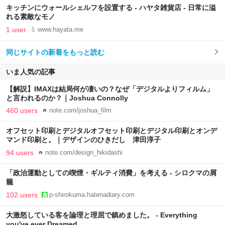
キッチンにウォールシェルフを設置する - ハヤタ雑貨店 - 日常に溢
れる素敵なモノ
1 user
www.hayata.me
同じサイトの新着をもっと読む
いま人気の記事
【解説】IMAXは結局何が凄いの？なぜ「デジタルよりフィルム」
と言われるのか？｜Joshua Connolly
460 users
note.com/joshua_film
オフセット印刷とデジタルオフセット印刷とデジタル印刷とオンデ
マンド印刷と。｜デザインのひきだし 津田淳子
94 users
note.com/design_hikidashi
「政治運動としての喫煙・ギルティ消費」を考える - シロクマの屑
籠
102 users
p-shirokuma.hatenadiary.com
大激怒している客を論理と理屈で鎮めました。 - Everything
you've ever Dreamed