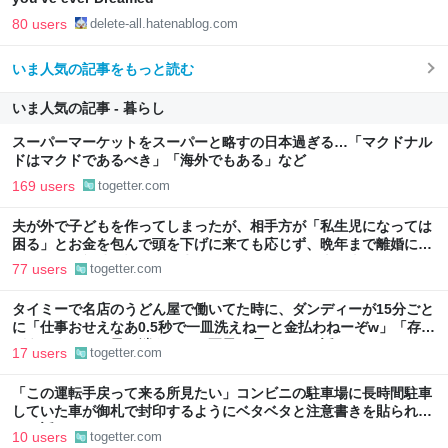
80 users
delete-all.hatenablog.com
いま人気の記事をもっと読む
いま人気の記事 - 暮らし
スーパーマーケットをスーパーと略すの日本過ぎる…「マクドナル
ドはマクドであるべき」「海外でもある」など
169 users
togetter.com
夫が外で子どもを作ってしまったが、相手方が「私生児になっては
困る」とお金を包んで頭を下げに来ても応じず、晩年まで離婚に応
じなかった親戚の話→「一生復讐になる」「これ本人幸せなの？」
77 users
togetter.com
タイミーで名店のうどん屋で働いてた時に、ダンディーが15分ごと
に「仕事おせえなあ0.5秒で一皿洗えねーと金払わねーぞw」「存在
がうぜえんだよ早く消えろ」と耳元に囁いてきた話
17 users
togetter.com
「この運転手戻って来る所見たい」コンビニの駐車場に長時間駐車
していた車が御札で封印するようにベタベタと注意書きを貼られて
いた話
10 users
togetter.com