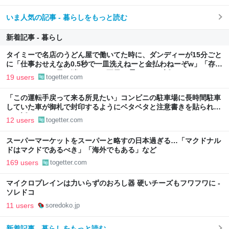
いま人気の記事 - 暮らしをもっと読む
新着記事 - 暮らし
タイミーで名店のうどん屋で働いてた時に、ダンディーが15分ごと
に「仕事おせえなあ0.5秒で一皿洗えねーと金払わねーぞw」「存在
がうぜえんだよ早く消えろ」と耳元に囁いてきた話
19 users
togetter.com
「この運転手戻って来る所見たい」コンビニの駐車場に長時間駐車
していた車が御札で封印するようにベタベタと注意書きを貼られて
いた話
12 users
togetter.com
スーパーマーケットをスーパーと略すの日本過ぎる…「マクドナル
ドはマクドであるべき」「海外でもある」など
169 users
togetter.com
マイクロプレインは力いらずのおろし器 硬いチーズもフワフワに -
ソレドコ
11 users
soredoko.jp
新着記事 - 暮らしをもっと読む