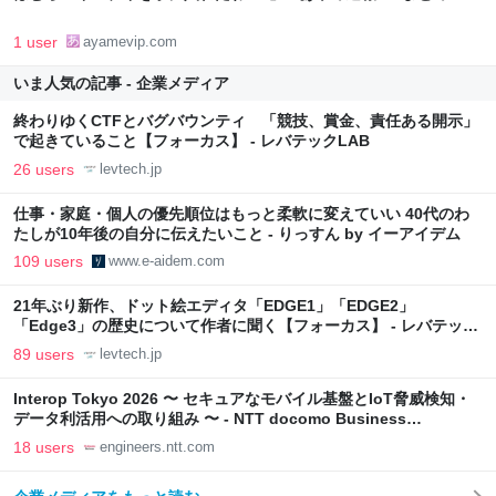
1 user
ayamevip.com
いま人気の記事 - 企業メディア
終わりゆくCTFとバグバウンティ 「競技、賞金、責任ある開示」
で起きていること【フォーカス】 - レバテックLAB
26 users
levtech.jp
仕事・家庭・個人の優先順位はもっと柔軟に変えていい 40代のわ
たしが10年後の自分に伝えたいこと - りっすん by イーアイデム
109 users
www.e-aidem.com
21年ぶり新作、ドット絵エディタ「EDGE1」「EDGE2」
「Edge3」の歴史について作者に聞く【フォーカス】 - レバテック
LAB
89 users
levtech.jp
Interop Tokyo 2026 〜 セキュアなモバイル基盤とIoT脅威検知・
データ利活用への取り組み 〜 - NTT docomo Business
Engineers' Blog
18 users
engineers.ntt.com