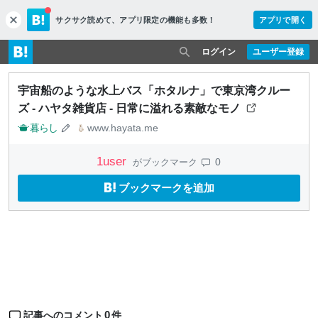
サクサク読めて、
アプリ限定の機能も多数！
アプリで開く
c
l
o
ログイン
ユーザー登録
s
e
宇宙船のような水上バス「ホタルナ」で東京湾クルー
ズ - ハヤタ雑貨店 - 日常に溢れる素敵なモノ
暮らし
www.hayata.me
1
user
0
がブックマーク
ブックマークを追加
0
記事へのコメント
件