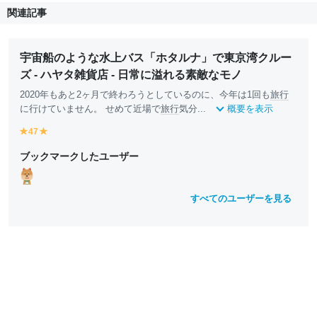
関連記事
宇宙船のような水上バス「ホタルナ」で東京湾クルー
ズ - ハヤタ雑貨店 - 日常に溢れる素敵なモノ
2020年もあと2ヶ月で終わろうとしているのに、今年は1回も
旅行
に行けていません。 せめて近場で
旅行
気分...
概要を表示
47
y
y
e
e
ブックマークしたユーザー
ll
ll
o
o
w
w
すべてのユーザーを見る