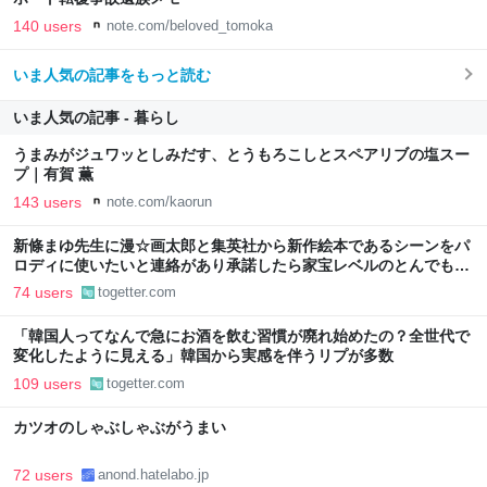
140 users
note.com/beloved_tomoka
いま人気の記事をもっと読む
いま人気の記事 - 暮らし
うまみがジュワッとしみだす、とうもろこしとスペアリブの塩スー
プ｜有賀 薫
143 users
note.com/kaorun
新條まゆ先生に漫☆画太郎と集英社から新作絵本であるシーンをパ
ロディに使いたいと連絡があり承諾したら家宝レベルのとんでもな
いものが届いた
74 users
togetter.com
「韓国人ってなんで急にお酒を飲む習慣が廃れ始めたの？全世代で
変化したように見える」韓国から実感を伴うリプが多数
109 users
togetter.com
カツオのしゃぶしゃぶがうまい
72 users
anond.hatelabo.jp