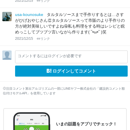
2021/12/15
リンク
usa-kounosuke
タルタルソースまで手作りするとは…さす
がひげおやじさん👏タルタルソースって市販のより手作りの
方が絶対美味しいですよね🤤私も料理をする時はレシピと睨
めっこしてブツブツ言いながら作ります( ‾•ω•‾ )笑
2021/12/15
リンク
コメントするにはログインが必要です
ログインしてコメント
注目コメント算出アルゴリズムの一部にLINEヤフー株式会社の「建設的コメント順
位付けモデルAPI」を使用しています
いまの話題をアプリでチェック！