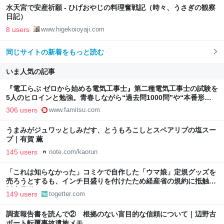
水天宮で安産祈願 - ひげおやじの料理奮戦記（時々、うさぎの観察
日記）
8 users
www.higekoioyaji.com
同じサイトの新着をもっと読む
いま人気の記事
『電工らぶ ゼロから始める電気工事士』第二種電気工事士の試験を
5人のヒロインと勉強。青春しながら“過去問1000問”や“本番形式
CBT模擬試験”で本格的に学べるノベルゲーム | ゲーム・エンタメ
306 users
www.famitsu.com
最新情報のファミ通.com
うまみがジュワッとしみだす、とうもろこしとスペアリブの塩スー
プ｜有賀 薫
145 users
note.com/kaorun
「これは知らなかった」コミケで自作した「ウマ娘」定規グッズを
売ろうとするも、インチ目盛りを付けたため経産省の規約に抵触、
販売見送りに
149 users
togetter.com
調査報告書を読んで② 根拠のない盲目的な信頼について｜辺野古
ボート転覆事故遺族メモ