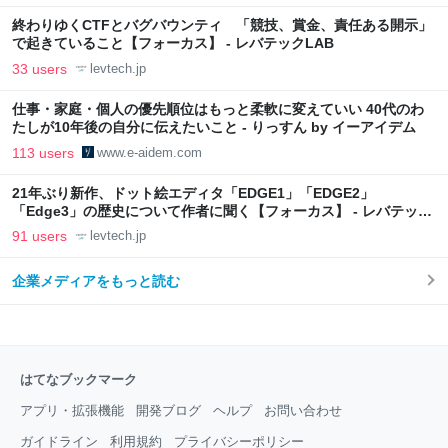
終わりゆくCTFとバグバウンティ 「競技、賞金、責任ある開示」
で起きていること【フォーカス】 - レバテックLAB
33 users
levtech.jp
仕事・家庭・個人の優先順位はもっと柔軟に変えていい 40代のわ
たしが10年後の自分に伝えたいこと - りっすん by イーアイデム
113 users
www.e-aidem.com
21年ぶり新作、ドット絵エディタ「EDGE1」「EDGE2」
「Edge3」の歴史について作者に聞く【フォーカス】 - レバテック
LAB
91 users
levtech.jp
企業メディアをもっと読む
はてなブックマーク
アプリ・拡張機能
開発ブログ
ヘルプ
お問い合わせ
ガイドライン
利用規約
プライバシーポリシー