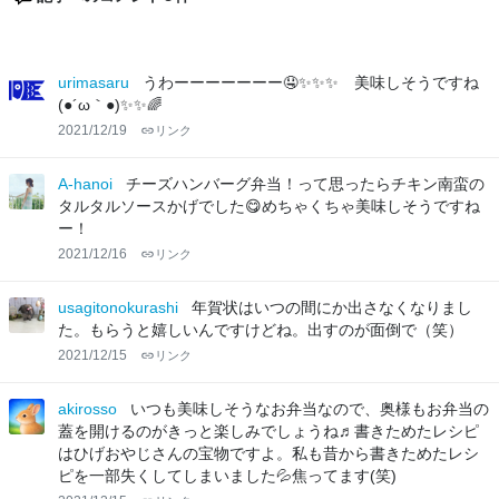
urimasaru
うわーーーーーーー🤤✨✨✨ 美味しそうですね
(●´ω｀●)✨✨🌈
2021/12/19
リンク
A-hanoi
チーズハンバーグ弁当！って思ったらチキン南蛮の
タルタルソースかげでした😋めちゃくちゃ美味しそうですね
ー！
2021/12/16
リンク
usagitonokurashi
年賀状はいつの間にか出さなくなりまし
た。もらうと嬉しいんですけどね。出すのが面倒で（笑）
2021/12/15
リンク
akirosso
いつも美味しそうなお弁当なので、奥様もお弁当の
蓋を開けるのがきっと楽しみでしょうね♬書きためたレシピ
はひげおやじさんの宝物ですよ。私も昔から書きためたレシ
ピを一部失くしてしまいました💦焦ってます(笑)