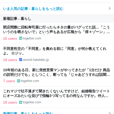
いま人気の記事 - 暮らしをもっと読む
新着記事 - 暮らし
閉店間際に回転寿司屋に行ったらネタの量がバグってた話…「こう
いうのを晒さないで」という声もあるが広報から「得々ゾーン」と
いう正規サービスだとの回答も
16 users
togetter.com
不同意性交の「不同意」を責める前に「同意」が何か教えてくれ
よ。 ロジッ..
18 users
anond.hatelabo.jp
10年前のある日、家に突然営業マンがやってきたが「1分だけ 商品
の説明だけでも」としつこく、断っても「じゃあどうすれば話聞い
てくれますか」と言われたので、ある方法で解決することに
7 users
togetter.com
これマジで社不過ぎて聞きたくないんですけど、結婚報告ツイート
にオーズみたいな並びで指輪3つ写ってるの何なんですか。仲人の
分？
18 users
togetter.com
新着記事 - 暮らしをもっと読む