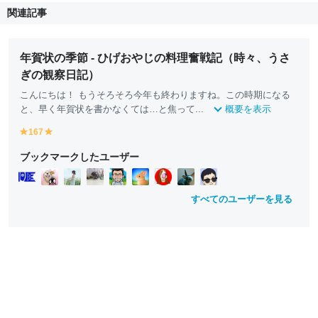
関連記事
年賀状の季節 - ひげおやじの料理奮戦記（時々、うさ
ぎの観察日記）
こんにちは！ もうそろそろ今年も終わりますね。この時期になる
と、早く年賀状を書かなくては…と焦って...
概要を表示
167
y
y
e
e
ブックマークしたユーザー
ll
ll
o
o
w
w
すべてのユーザーを見る