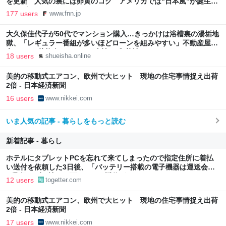
を更新 人気の裏には卵黄のコク アメリカでは“日本風”が誕生｜
FNNプライムオンライン
177 users
www.fnn.jp
大久保佳代子が50代でマンション購入…きっかけは浴槽裏の湯垢地
獄、「レギュラー番組が多いほどローンを組みやすい」不動産屋に
言われた“芸能人ならではの事情” | 集英社オンライン
18 users
shueisha.online
美的の移動式エアコン、欧州で大ヒット 現地の住宅事情捉え出荷
2倍 - 日本経済新聞
16 users
www.nikkei.com
いま人気の記事 - 暮らしをもっと読む
新着記事 - 暮らし
ホテルにタブレットPCを忘れて来てしまったので指定住所に着払
い送付を依頼した3日後、「バッテリー搭載の電子機器は運送会社
が取扱わず、諦めて下さい」と返信がきた
12 users
togetter.com
美的の移動式エアコン、欧州で大ヒット 現地の住宅事情捉え出荷
2倍 - 日本経済新聞
17 users
www.nikkei.com