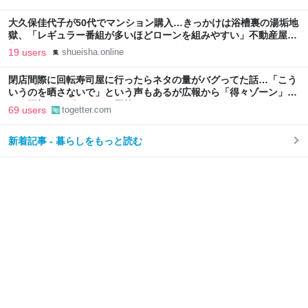
大久保佳代子が50代でマンション購入…きっかけは浴槽裏の湯垢地
獄、「レギュラー番組が多いほどローンを組みやすい」不動産屋に
言われた“芸能人ならではの事情” | 集英社オンライン
19 users
shueisha.online
閉店間際に回転寿司屋に行ったらネタの量がバグってた話…「こう
いうのを晒さないで」という声もあるが広報から「得々ゾーン」と
いう正規サービスだとの回答も
69 users
togetter.com
新着記事 - 暮らしをもっと読む