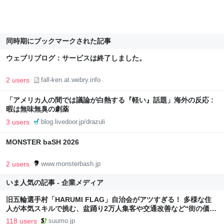
同時期にブックマークされた記事
ウェブリブログ：サービスは終了しました。
2 users
fall-ken.at.webry.info
「アメリカ人の間では議論が白熱する『軽い』話題」海外の反応 :
暇は無味無臭の劇薬
3 users
blog.livedoor.jp/drazuli
MONSTER baSH 2026
2 users
www.monsterbash.jp
いま人気の記事 - 企業メディア
旧五輪選手村「HARUMI FLAG」自治会がアツすぎる！ 多様な住
人が本気スキルで挑む、盆踊り2万人集客や交通改善など“街の価値
向上”戦略 東京・中央区
118 users
suumo.jp