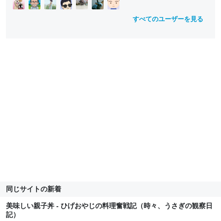
o
o
w
w
すべてのユーザーを見る
同じサイトの新着
美味しい親子丼 - ひげおやじの料理奮戦記（時々、うさぎの観察日
記）