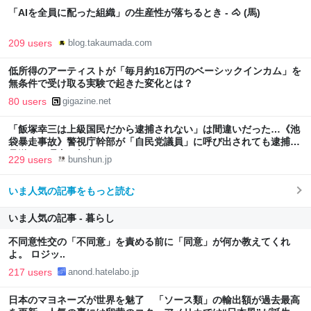
「AIを全員に配った組織」の生産性が落ちるとき - 🐴 (馬)
209 users
blog.takaumada.com
低所得のアーティストが「毎月約16万円のベーシックインカム」を
無条件で受け取る実験で起きた変化とは？
80 users
gigazine.net
「飯塚幸三は上級国民だから逮捕されない」は間違いだった…《池
袋暴走事故》警視庁幹部が「自民党議員」に呼び出されても逮捕を
見送った理由 | 文春オンライン
229 users
bunshun.jp
いま人気の記事をもっと読む
いま人気の記事 - 暮らし
不同意性交の「不同意」を責める前に「同意」が何か教えてくれ
よ。 ロジッ..
217 users
anond.hatelabo.jp
日本のマヨネーズが世界を魅了 「ソース類」の輸出額が過去最高