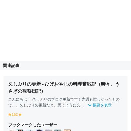
関連記事
久しぶりの更新 - ひげおやじの料理奮戦記（時々、う
さぎの観察日記）
こんにちは！ 久しぶりのブログ更新です！先週も忙しかったもの
で…。久しぶりの更新だと、思うように文...
概要を表示
152
y
y
e
e
ブックマークしたユーザー
ll
ll