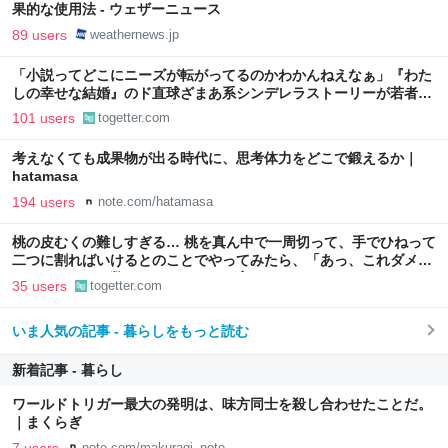
果的な使用法 - ウェザーニュース
89 users
weathernews.jp
「小説ってどこにニーズが転がってるのかわかんねえなぁ」『わた
しの幸せな結婚』のド直球ざまあ系シンデレラストーリーが若者に
ヒットしているという事実に考え込む
101 users
togetter.com
考えなくても成果物が出る時代に、思考体力をどこで鍛えるか｜
hatamasa
194 users
note.com/hatamasa
桃の皮むくの難しすぎる… 桃を真ん中で一周切って、手でひねって
二つに割ればいけるとのことでやってみたら、「あっ、これダメ
だ」となった→数々のアドバイスが寄せられる
35 users
togetter.com
いま人気の記事 - 暮らしをもっと読む
新着記事 - 暮らし
ワールドトリガー最大の発明は、味方同士を殺し合わせたことだ。
｜まくらぎ
7 users
note.com/makuragi_note