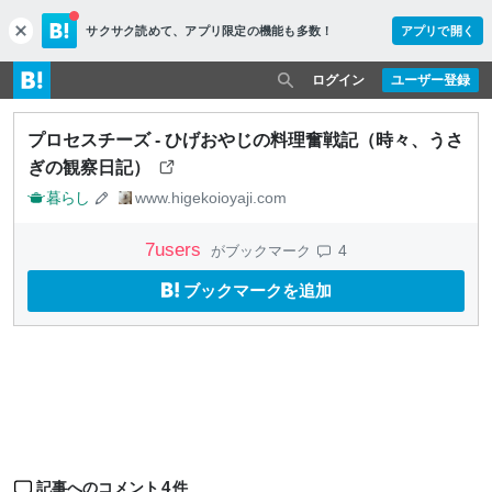
サクサク読めて、
アプリ限定の機能も多数！
アプリで開く
c
l
o
ログイン
ユーザー登録
s
e
プロセスチーズ - ひげおやじの料理奮戦記（時々、うさ
ぎの観察日記）
暮らし
www.higekoioyaji.com
7
users
4
がブックマーク
ブックマークを追加
4
記事へのコメント
件