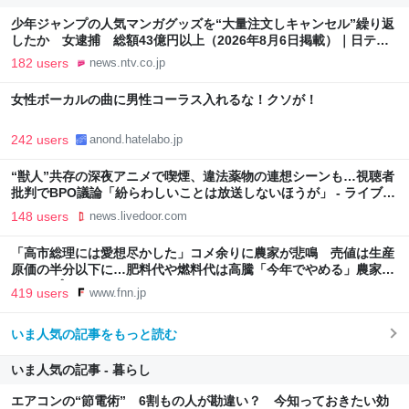
少年ジャンプの人気マンガグッズを“大量注文しキャンセル”繰り返
したか 女逮捕 総額43億円以上（2026年8月6日掲載）｜日テレ
NEWS NNN
182 users
news.ntv.co.jp
女性ボーカルの曲に男性コーラス入れるな！クソが！
242 users
anond.hatelabo.jp
“獣人”共存の深夜アニメで喫煙、違法薬物の連想シーンも…視聴者
批判でBPO議論「紛らわしいことは放送しないほうが」 - ライブド
アニュース
148 users
news.livedoor.com
「高市総理には愛想尽かした」コメ余りに農家が悲鳴 売値は生産
原価の半分以下に…肥料代や燃料代は高騰「今年でやめる」農家も
｜FNNプライムオンライン
419 users
www.fnn.jp
いま人気の記事をもっと読む
いま人気の記事 - 暮らし
エアコンの“節電術” 6割もの人が勘違い？ 今知っておきたい効