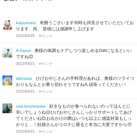
kaiyumaru
有難うございます何時も拝見させていただいてお
ります、尚、 皆様には感謝申し上げます
2022/04/25
リンク
A-hanoi
奥様の体調もケアしつつ楽しめるGWになるといい
ですね😊
2022/04/21
リンク
akirosso
ひげおやじさんの手料理があれば、奥様のツライつ
わりもなんとか乗り切れそうですね💪頑張ってください！
2022/04/21
リンク
usa-kounosuke
好きなものが食べられないのってほんとに
辛いでしょうね😥ひげおやじさんしっかりサポートしてあげ
てくださいね😉お出かけの際はいつも以上に感染対策もしっ
かりと…！妊婦さんがコロナに罹ると本当に大変ですから🥺
2022/04/21
リンク