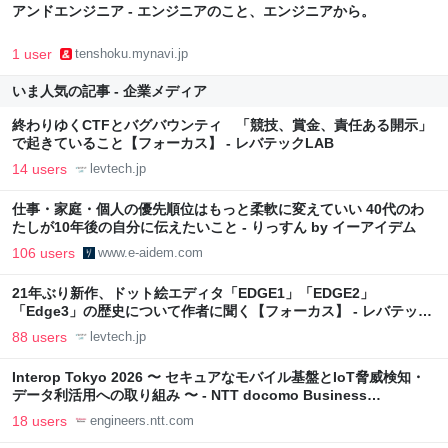
アンドエンジニア - エンジニアのこと、エンジニアから。
1 user
tenshoku.mynavi.jp
いま人気の記事 - 企業メディア
終わりゆくCTFとバグバウンティ 「競技、賞金、責任ある開示」
で起きていること【フォーカス】 - レバテックLAB
14 users
levtech.jp
仕事・家庭・個人の優先順位はもっと柔軟に変えていい 40代のわ
たしが10年後の自分に伝えたいこと - りっすん by イーアイデム
106 users
www.e-aidem.com
21年ぶり新作、ドット絵エディタ「EDGE1」「EDGE2」
「Edge3」の歴史について作者に聞く【フォーカス】 - レバテック
LAB
88 users
levtech.jp
Interop Tokyo 2026 〜 セキュアなモバイル基盤とIoT脅威検知・
データ利活用への取り組み 〜 - NTT docomo Business
Engineers' Blog
18 users
engineers.ntt.com