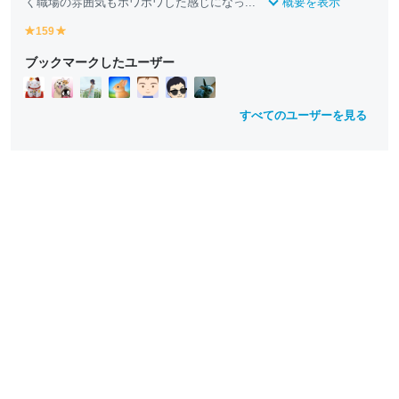
く職場の雰囲気もホワホワした感じになっ...
概要を表示
159
y
y
e
e
ブックマークしたユーザー
ll
ll
o
o
w
w
すべてのユーザーを見る