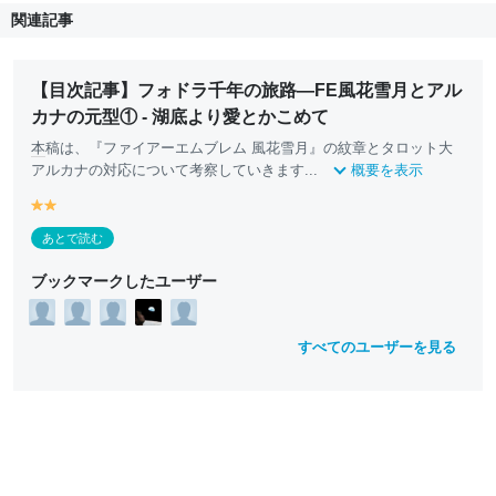
関連記事
【目次記事】フォドラ千年の旅路―FE風花雪月とアル
カナの元型① - 湖底より愛とかこめて
本
稿は、『ファイアーエムブレム 風花雪月』の紋章とタロット大
アルカナの対応について考察していきます...
概要を表示
y
y
e
e
あとで読む
ll
ll
o
o
ブックマークしたユーザー
w
w
すべてのユーザーを見る