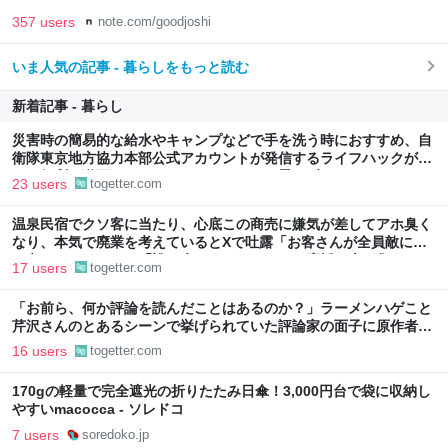
357 users
note.com/goodjoshi
いま人気の記事 - 暮らしをもっと読む
新着記事 - 暮らし
災害時の簡易的な給水やキャンプなどで手を洗う時におすすめ、自
衛隊東京地方協力本部公式アカウントが発信するライフハックがか
なり便利…動画にはしっかりオチもついて思わずクスリ
23 users
togetter.com
温泉民宿でクソ客に当たり、心底この商売に嫌気が差してアホ臭く
なり、本気で廃業を考えているとXで吐露「お客さんが全員敵にし
か考えられません」「誰も来てほしくない」→応援の声が集まる
17 users
togetter.com
「お前ら、何か評論を読んだことはあるのか？」ラーメンハゲこと
芹沢さんのとあるシーンで挙げられていた評論家の面子に原作者の
経歴が反映されていた
16 users
togetter.com
170gの軽量で完全遮光の折りたたみ日傘！3,000円台で袋に収納し
やすいmacocca - ソレドコ
7 users
soredoko.jp