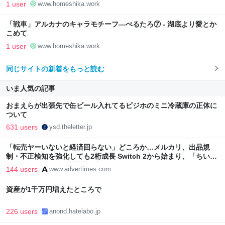
1 user
www.homeshika.work
「戦車」アルカナのキャラモチーフ―ぺるたろ⑦ - 湖底より愛とか
こめて
1 user
www.homeshika.work
同じサイトの新着をもっと読む
いま人気の記事
おまえらが出張先で缶ビール入れてるビジホのミニ冷蔵庫の正体に
ついて
631 users
ysd.theletter.jp
「転売ヤーいないと経済回らない」どころか…メルカリ、出品規
制・不正検知を強化しても2桁成長 Switch 2から始まり、「ちいか
わ」で極まった“転売対策の本気”
144 users
www.advertimes.com
資産が1千万円増えたところで
226 users
anond.hatelabo.jp