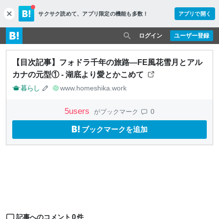
サクサク読めて、
アプリ限定の機能も多数！
アプリで開く
c
l
o
ログイン
ユーザー登録
s
e
【目次記事】フォドラ千年の旅路―FE風花雪月とアル
カナの元型① - 湖底より愛とかこめて
暮らし
www.homeshika.work
5
users
0
がブックマーク
ブックマークを追加
0
記事へのコメント
件