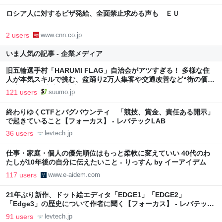
ロシア人に対するビザ発給、全面禁止求める声も ＥＵ
2 users
www.cnn.co.jp
いま人気の記事 - 企業メディア
旧五輪選手村「HARUMI FLAG」自治会がアツすぎる！ 多様な住
人が本気スキルで挑む、盆踊り2万人集客や交通改善など“街の価値
向上”戦略 東京・中央区
121 users
suumo.jp
終わりゆくCTFとバグバウンティ 「競技、賞金、責任ある開示」
で起きていること【フォーカス】 - レバテックLAB
36 users
levtech.jp
仕事・家庭・個人の優先順位はもっと柔軟に変えていい 40代のわ
たしが10年後の自分に伝えたいこと - りっすん by イーアイデム
117 users
www.e-aidem.com
21年ぶり新作、ドット絵エディタ「EDGE1」「EDGE2」
「Edge3」の歴史について作者に聞く【フォーカス】 - レバテック
LAB
91 users
levtech.jp