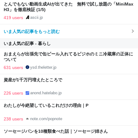
とんでもない動画生成AIが出てきた 無料で試し放題の「MiniMax
H3」を徹底検証 (1/5)
419 users
ascii.jp
いま人気の記事をもっと読む
いま人気の記事 - 暮らし
おまえらが出張先で缶ビール入れてるビジホのミニ冷蔵庫の正体に
ついて
631 users
ysd.theletter.jp
資産が1千万円増えたところで
226 users
anond.hatelabo.jp
わたしが今絶望しているこれだけの理由｜P
238 users
note.com/popnote
ソーセージパンを10種類食べた話｜ソーセージ姉さん