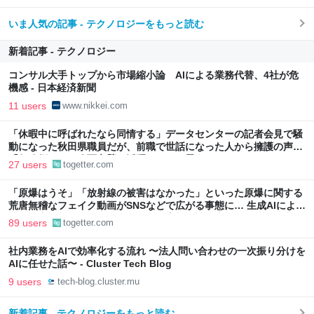
いま人気の記事 - テクノロジーをもっと読む
新着記事 - テクノロジー
コンサル大手トップから市場縮小論 AIによる業務代替、4社が危
機感 - 日本経済新聞
11 users
www.nikkei.com
「休暇中に呼ばれたなら同情する」データセンターの記者会見で騒
動になった秋田県職員だが、前職で世話になった人から擁護の声
「行政側として八面六臂の活躍をしたと思う」
27 users
togetter.com
「原爆はうそ」「放射線の被害はなかった」といった原爆に関する
荒唐無稽なフェイク動画がSNSなどで広がる事態に… 生成AIによる
被爆の実相からはかけ離れた動画も増加、被爆者からは憤りの声も
89 users
togetter.com
社内業務をAIで効率化する流れ 〜法人問い合わせの一次振り分けを
AIに任せた話〜 - Cluster Tech Blog
9 users
tech-blog.cluster.mu
新着記事 - テクノロジーをもっと読む