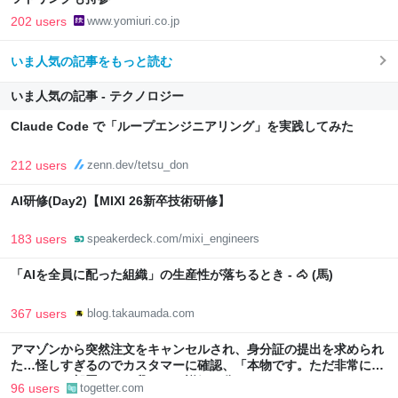
202 users
www.yomiuri.co.jp
いま人気の記事をもっと読む
いま人気の記事 - テクノロジー
Claude Code で「ループエンジニアリング」を実践してみた
212 users
zenn.dev/tetsu_don
AI研修(Day2)【MIXI 26新卒技術研修】
183 users
speakerdeck.com/mixi_engineers
「AIを全員に配った組織」の生産性が落ちるとき - 🐴 (馬)
367 users
blog.takaumada.com
アマゾンから突然注文をキャンセルされ、身分証の提出を求められ
た…怪しすぎるのでカスタマーに確認、「本物です。ただ非常に高
いレベルの部署なので我々にも詳細は分かりません」とのこと
96 users
togetter.com