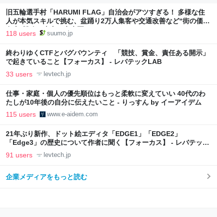
旧五輪選手村「HARUMI FLAG」自治会がアツすぎる！ 多様な住
人が本気スキルで挑む、盆踊り2万人集客や交通改善など“街の価値
向上”戦略 東京・中央区
118 users
suumo.jp
終わりゆくCTFとバグバウンティ 「競技、賞金、責任ある開示」
で起きていること【フォーカス】 - レバテックLAB
33 users
levtech.jp
仕事・家庭・個人の優先順位はもっと柔軟に変えていい 40代のわ
たしが10年後の自分に伝えたいこと - りっすん by イーアイデム
115 users
www.e-aidem.com
21年ぶり新作、ドット絵エディタ「EDGE1」「EDGE2」
「Edge3」の歴史について作者に聞く【フォーカス】 - レバテック
LAB
91 users
levtech.jp
企業メディアをもっと読む