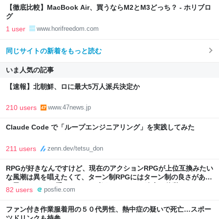
【徹底比較】MacBook Air、買うならM2とM3どっち？ - ホリブロ
グ
1 user
www.horifreedom.com
同じサイトの新着をもっと読む
いま人気の記事
【速報】北朝鮮、ロに最大5万人派兵決定か
210 users
www.47news.jp
Claude Code で「ループエンジニアリング」を実践してみた
211 users
zenn.dev/tetsu_don
RPGが好きなんですけど、現在のアクションRPGが上位互換みたい
な風潮は異を唱えたくて、ターン制RPGにはターン制の良さがある
と思ってます 一手をじっくり考えられたり、途中で休憩したりでき
82 users
posfie.com
るのがターン制の良さじゃないですか もっとターン制を煮詰めて欲
しい→「既出だと思うがここはオクトパストラベラーを推したい
ファン付き作業服着用の５０代男性、熱中症の疑いで死亡…スポー
(´・ω・｀)」
ツドリンクも持参