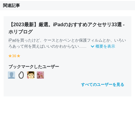
関連記事
【2023最新】厳選。iPadのおすすめアクセサリ33選 -
ホリブログ
iPad
を買ったけど、ケースとかペンとか保護フィルムとか、いろい
ろあって何を買えばいいのかわからない…...
概要を表示
36
y
y
e
e
ブックマークしたユーザー
ll
ll
o
o
w
w
すべてのユーザーを見る