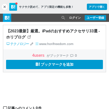
サクサク読めて、
アプリ限定の機能も多数！
アプリで開く
c
l
o
ログイン
ユーザー登録
s
e
【2023最新】厳選。iPadのおすすめアクセサリ33選 -
ホリブログ
テクノロジー
www.horifreedom.com
4
users
0
がブックマーク
ブックマークを追加
0
記事へのコメント
件