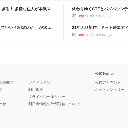
ツすぎる！ 多様な住人が本気スキ
終わりゆくCTFとバグバウン
の価値向上”戦略 東京・中央
ること【フォーカス】 - レバテ
30 users
levtech.jp
いい 40代のわたしが10年
21年ぶり新作、ドット絵エディタ
イデム
ついて作者に聞く【フォーカス】
89 users
levtech.jp
公式Twitter
拡張機能
ガイドライン
公式アカウント
グ
利用規約
ホットエントリー
プライバシーポリシー
わせ
利用者情報の外部送信について