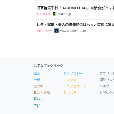
旧五輪選手村「HARUMI FLAG」自治会がア
ルで挑む、盆踊り2万人集客や交通改善など“街
49 users
suumo.jp
区
仕事・家庭・個人の優先順位はもっと柔軟に変えて
後の自分に伝えたいこと - りっすん by イーア
110 users
www.e-aidem.com
はてなブックマーク
総合
テクノロジー
アプリ・
一般
エンタメ
開発ブロ
世の中
アニメとゲーム
ヘルプ
政治と経済
おもしろ
お問い合
暮らし
学び