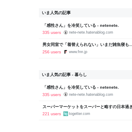
いま人気の記事
「感性さん」を冷笑している - netenete.
335 users
nete-nete.hatenablog.com
男女同室で「着替えられない」いまだ雑魚寝も…
「標準化されていない」 令和8年熊本地震｜F
256 users
www.fnn.jp
いま人気の記事 - 暮らし
「感性さん」を冷笑している - netenete.
335 users
nete-nete.hatenablog.com
スーパーマーケットをスーパーと略すの日本過
であるべき」「海外でもある」など
221 users
togetter.com