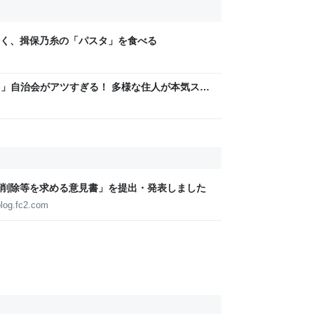
く、揖保乃糸の「パスタ」を食べる
LAG」自治会がアツすぎる！ 多様な住人が本気スキ
交通改善など“街の価値向上”戦略 東京・中央区
削除等を求める意見書」を提出・発表しました
blog.fc2.com