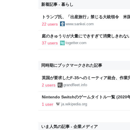
新着記事 - 暮らし
トランプ氏、「出産旅行」禁じる大統領令 米
の渡米を問題視
22 users
www.sankei.com
庭のきゅうりが大量にできすぎて消費しきれな
「きゅうりレシピ」をたくさん集めることにし
37 users
togetter.com
同時期にブックマークされた記事
英国が要求したF-35へのミーティア統合、作業完
2 users
grandfleet.info
Nintendo Switchのゲームタイトル一覧 (2020年) 
1 user
ja.wikipedia.org
いま人気の記事 - 企業メディア