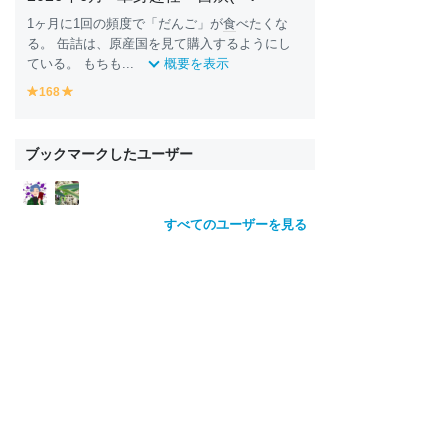
1ヶ月に1回の頻度で「だんご」が
食
べたくな
る。 缶詰は、原産国を見て購入するようにし
ている。 もちも...
概要を表示
168
y
y
e
e
ll
ll
o
o
ブックマークしたユーザー
w
w
すべてのユーザーを見る