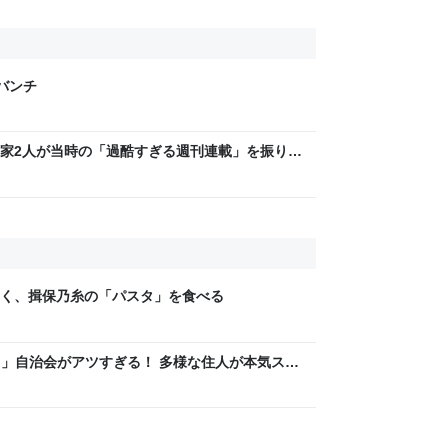
げバンチ
家2人が当時の「過酷すぎる週刊連載」を振り返
稿は落とさない」ストイックな舞台裏 | 日刊
く、揖保乃糸の「パスタ」を食べる
LAG」自治会がアツすぎる！ 多様な住人が本気スキ
交通改善など“街の価値向上”戦略 東京・中央区