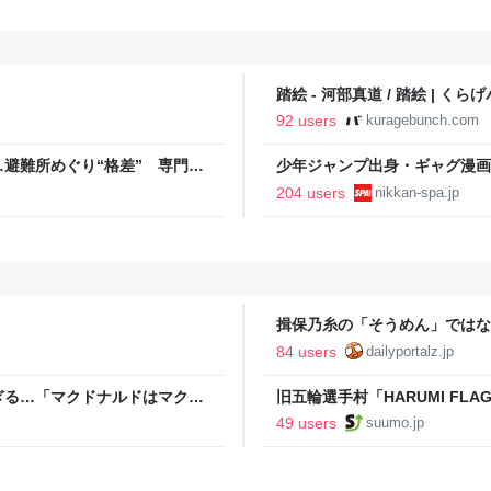
踏絵 - 河部真道 / 踏絵 | くら
92 users
kuragebunch.com
避難所めぐり“格差” 専門家
少年ジャンプ出身・ギャグ漫画
NNプライムオンライン
る。「ヘルニアで入院しても原
204 users
nikkan-spa.jp
SPA!
揖保乃糸の「そうめん」ではな
84 users
dailyportalz.jp
ぎる…「マクドナルドはマクド
旧五輪選手村「HARUMI F
ルで挑む、盆踊り2万人集客や
49 users
suumo.jp