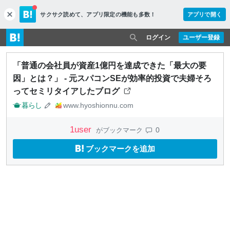
サクサク読めて、
アプリ限定の機能も多数！
アプリで開く
c
l
o
ログイン
ユーザー登録
s
e
「普通の会社員が資産1億円を達成できた「最大の要
因」とは？」 - 元スパコンSEが効率的投資で夫婦そろ
ってセミリタイアしたブログ
暮らし
www.hyoshionnu.com
1
user
0
がブックマーク
ブックマークを追加