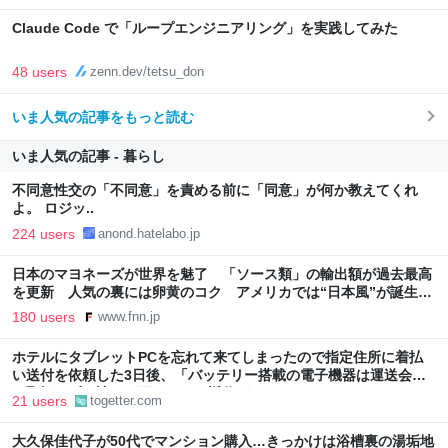
Claude Code で「ループエンジニアリング」を実践してみた
48 users
zenn.dev/tetsu_don
いま人気の記事をもっと読む
いま人気の記事 - 暮らし
不同意性交の「不同意」を責める前に「同意」が何か教えてくれ
よ。 ロジッ..
224 users
anond.hatelabo.jp
日本のマヨネーズが世界を魅了 「ソース類」の輸出額が過去最高
を更新 人気の裏には卵黄のコク アメリカでは“日本風”が誕生｜
FNNプライムオンライン
180 users
www.fnn.jp
ホテルにタブレットPCを忘れて来てしまったので指定住所に着払
い送付を依頼した3日後、「バッテリー搭載の電子機器は運送会社
が取扱わず、諦めて下さい」と返信がきた
21 users
togetter.com
大久保佳代子が50代でマンション購入…きっかけは浴槽裏の湯垢地