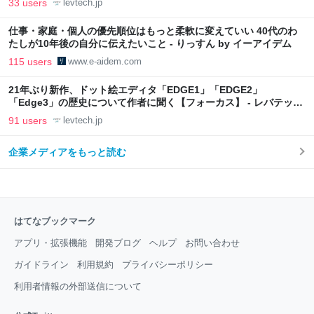
33 users
levtech.jp
仕事・家庭・個人の優先順位はもっと柔軟に変えていい 40代のわ
たしが10年後の自分に伝えたいこと - りっすん by イーアイデム
115 users
www.e-aidem.com
21年ぶり新作、ドット絵エディタ「EDGE1」「EDGE2」
「Edge3」の歴史について作者に聞く【フォーカス】 - レバテック
LAB
91 users
levtech.jp
企業メディアをもっと読む
はてなブックマーク
アプリ・拡張機能
開発ブログ
ヘルプ
お問い合わせ
ガイドライン
利用規約
プライバシーポリシー
利用者情報の外部送信について